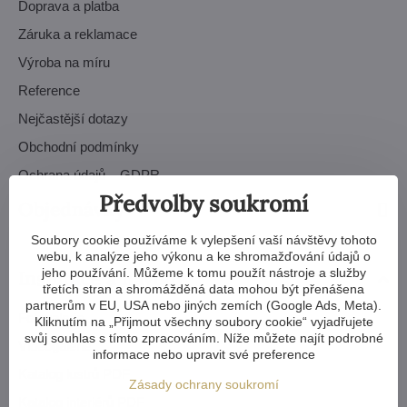
Doprava a platba
Záruka a reklamace
Výroba na míru
Reference
Nejčastější dotazy
Obchodní podmínky
Ochrana údajů – GDPR
Předvolby soukromí
Objednávky
Soubory cookie používáme k vylepšení vaší návštěvy tohoto
webu, k analýze jeho výkonu a ke shromažďování údajů o
jeho používání. Můžeme k tomu použít nástroje a služby
Inspirace a návody
třetích stran a shromážděná data mohou být přenášena
partnerům v EU, USA nebo jiných zemích (Google Ads, Meta).
Fotogalerie
Kliknutím na „Přijmout všechny soubory cookie“ vyjadřujete
svůj souhlas s tímto zpracováním. Níže můžete najít podrobné
Videogalerie
informace nebo upravit své preference
Katalog lustrů PDF
Zásady ochrany soukromí
Katalog interiérů PDF