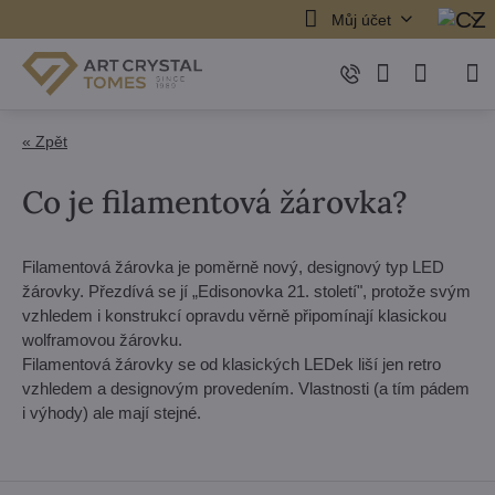
Můj účet
« Zpět
Co je filamentová žárovka?
Filamentová žárovka je poměrně nový, designový typ LED
žárovky. Přezdívá se jí „Edisonovka 21. století", protože svým
vzhledem i konstrukcí opravdu věrně připomínají klasickou
wolframovou žárovku.
Filamentová žárovky se od klasických LEDek liší jen retro
vzhledem a designovým provedením. Vlastnosti (a tím pádem
i výhody) ale mají stejné.