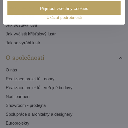
Katalog luxusních lustrů PDF
Přijmout všechny cookies
Jak vybrat lustr
Ukázat podrobnosti
Jak sestavit lustr
Jak vyčistit křišťálový lustr
Jak se vyrábí lustr
O společnosti
O nás
Realizace projektů - domy
Realizace projektů - veřejné budovy
Naši partneři
Showroom - prodejna
Spolupráce s architekty a designéry
Europrojekty