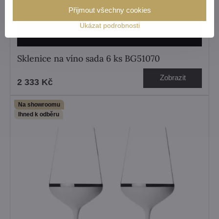
Přijmout všechny cookies
Ukázat podrobnosti
Sklenice na víno sada 6 ks BG51070
Zobrazit
2 333 Kč
Na showroomu
Ihned k odběru