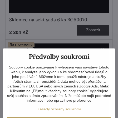
Sklenice na sekt sada 6 ks BG50070
Zobrazit
2 304 Kč
Na showroomu
Ihned k odběru
Předvolby soukromí
Video
Soubory cookie používáme k vylepšení vaší návštěvy tohoto
webu, k analýze jeho výkonu a ke shromažďování údajů o
jeho používání. Můžeme k tomu použít nástroje a služby
třetích stran a shromážděná data mohou být přenášena
partnerům v EU, USA nebo jiných zemích (Google Ads, Meta).
Kliknutím na „Přijmout všechny soubory cookie“ vyjadřujete
svůj souhlas s tímto zpracováním. Níže můžete najít podrobné
informace nebo upravit své preference
Zásady ochrany soukromí