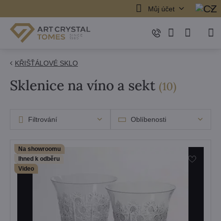
Můj účet
KŘIŠŤÁLOVÉ SKLO
Sklenice na víno a sekt
položek
(
10
)
Filtrování
Oblíbenosti
Na showroomu
Ihned k odběru
Video