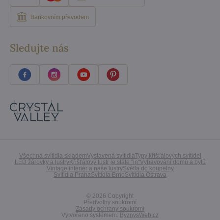
Bankovním převodem
Sledujte nás
Všechna svítidla skladem
Vystavená svítidla
Typy křišťálových svítidel
LED žárovky a lustry
Křišťálový lustr je stále "in"
Vybavování domů a bytů
Vintage interiér a naše lustry
Světla do koupelny
Svítidla Praha
Svítidla Brno
Svítidla Ostrava
©
2026
Copyright
Předvolby soukromí
Zásady ochrany soukromí
Vytvořeno systémem:
ByznysWeb.cz