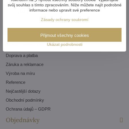
svůj souhlas s tímto zpracováním. Níže můžete najít podrobné
vavrova​@artcrystal​.cz
informace nebo upravit své preference
Zásady ochrany soukromí
Přijmout všechny cookies
Vše o nákupu
Ukázat podrobnosti
Doprava a platba
Záruka a reklamace
Výroba na míru
Reference
Nejčastější dotazy
Obchodní podmínky
Ochrana údajů – GDPR
Objednávky