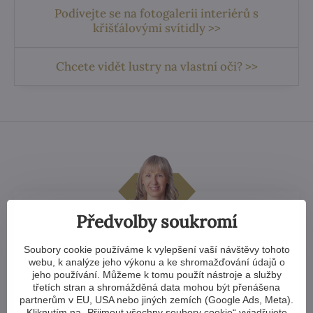
Podívejte se na fotogalerii interiérů s
křišťálovými svítidly >>
Chcete vidět lustry na vlastní oči? >>
Předvolby soukromí
Křišťálově jasné odpovědi
Soubory cookie používáme k vylepšení vaší návštěvy tohoto
webu, k analýze jeho výkonu a ke shromažďování údajů o
jeho používání. Můžeme k tomu použít nástroje a služby
třetích stran a shromážděná data mohou být přenášena
725 087 878​
partnerům v EU, USA nebo jiných zemích (Google Ads, Meta).
(Po-Pá 8:00-16:00)
Kliknutím na „Přijmout všechny soubory cookie“ vyjadřujete