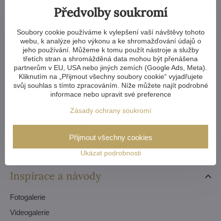
Vše o nákupu
Předvolby soukromí
Doprava a platba
Soubory cookie používáme k vylepšení vaší návštěvy tohoto
webu, k analýze jeho výkonu a ke shromažďování údajů o
Záruka a reklamace
jeho používání. Můžeme k tomu použít nástroje a služby
Výroba na míru
třetích stran a shromážděná data mohou být přenášena
partnerům v EU, USA nebo jiných zemích (Google Ads, Meta).
Reference
Kliknutím na „Přijmout všechny soubory cookie“ vyjadřujete
svůj souhlas s tímto zpracováním. Níže můžete najít podrobné
Nejčastější dotazy
informace nebo upravit své preference
Obchodní podmínky
Zásady ochrany soukromí
Ochrana údajů – GDPR
Objednávky
Přijmout všechny cookies
Ukázat podrobnosti
Inspirace a návody
Fotogalerie
Videogalerie