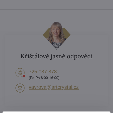
Křišťálově jasné odpovědi
725 087 878​
(Po-Pá 8:00-16:00)
vavrova​@artcrystal​.cz