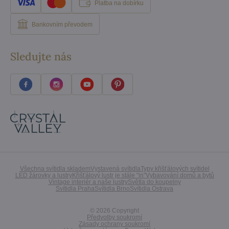
Platba na dobírku
Bankovním převodem
Sledujte nás
Všechna svítidla skladem
Vystavená svítidla
Typy křišťálových svítidel
LED žárovky a lustry
Křišťálový lustr je stále "in"
Vybavování domů a bytů
Vintage interiér a naše lustry
Světla do koupelny
Svítidla Praha
Svítidla Brno
Svítidla Ostrava
©
2026
Copyright
Předvolby soukromí
Zásady ochrany soukromí