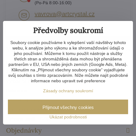
(Po-Pá 8:00-16:00)
vavrova​@artcrystal​.cz
Předvolby soukromí
Soubory cookie používáme k vylepšení vaší návštěvy tohoto
Vše o nákupu
webu, k analýze jeho výkonu a ke shromažďování údajů o
jeho používání. Můžeme k tomu použít nástroje a služby
třetích stran a shromážděná data mohou být přenášena
Doprava a platba
partnerům v EU, USA nebo jiných zemích (Google Ads, Meta).
Kliknutím na „Přijmout všechny soubory cookie“ vyjadřujete
Záruka a reklamace
svůj souhlas s tímto zpracováním. Níže můžete najít podrobné
informace nebo upravit své preference
Výroba na míru
Reference
Zásady ochrany soukromí
Nejčastější dotazy
Přijmout všechny cookies
Obchodní podmínky
Ukázat podrobnosti
Ochrana údajů – GDPR
Objednávky