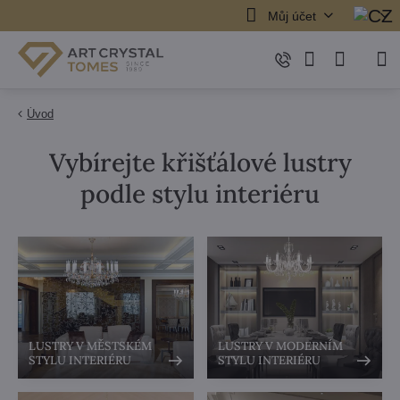
Můj účet
Úvod
Vybírejte křišťálové lustry
podle stylu interiéru
LUSTRY V MĚSTSKÉM
LUSTRY V MODERNÍM
STYLU INTERIÉRU
STYLU INTERIÉRU