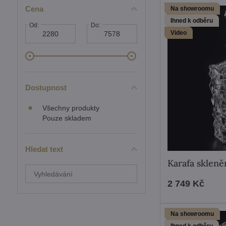
Cena
Na showroomu
Ihned k odběru
Od:
Do:
Video
Dostupnost
Všechny produkty
Pouze skladem
Hledat text
Karafa sklen
Prohledat
výsledky
2 749 Kč
filtru
fulltextem
Na showroomu
Ihned k odběru