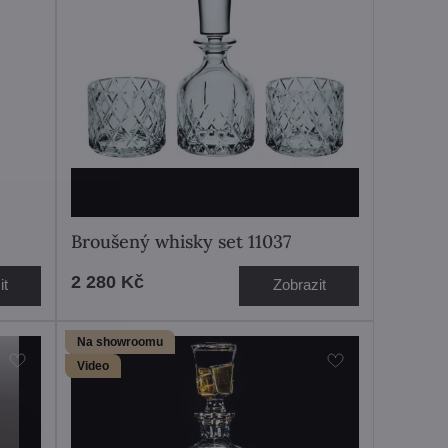
Broušený whisky set 11037
2 280 Kč
it
Zobrazit
Na showroomu
Video