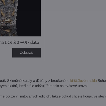
ná BG15107-01-zlato
Zobrazit
sti.
Skleněné karafy a džbány z broušeného
křišťálového skla
Bohem
h sklářů, kteří stále udržují řemeslo na světové úrovni.
e pouze v limitovaných edicích, takže pokud chcete koupit ve stejn