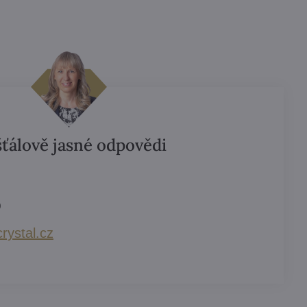
šťálově jasné odpovědi
)
rystal​.cz