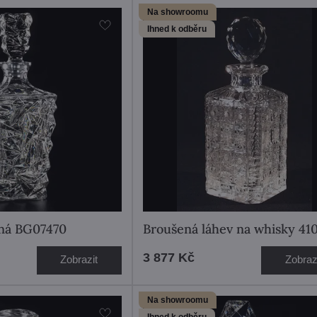
Na showroomu
Ihned k odběru
ěná BG07470
Broušená láhev na whisky 41
3 877 Kč
Zobrazit
Zobraz
Na showroomu
Ihned k odběru