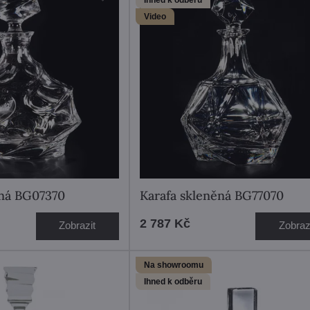
Video
ěná BG07370
Karafa skleněná BG77070
2 787 Kč
Zobrazit
Zobraz
Na showroomu
Ihned k odběru