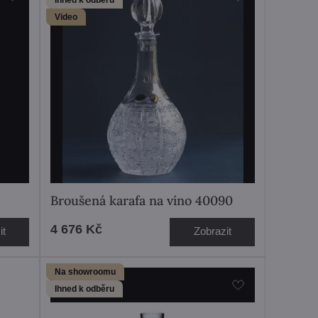
Video
Broušená karafa na víno 40090
4 676 Kč
it
Zobrazit
Na showroomu
Ihned k odběru