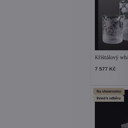
Křištálový w
7 577 Kč
Na showroomu
Ihned k odběru