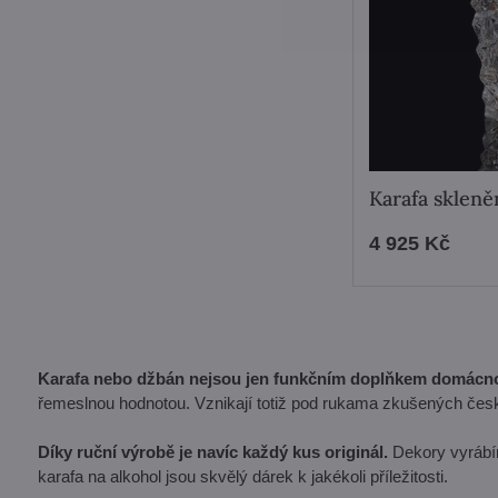
Karafa skleně
4 925 Kč
Karafa nebo džbán nejsou jen funkčním doplňkem domácno
řemeslnou hodnotou. Vznikají totiž pod rukama zkušených českýc
Díky ruční výrobě je navíc každý kus originál.
Dekory vyrábím
karafa na alkohol jsou skvělý dárek k jakékoli příležitosti.