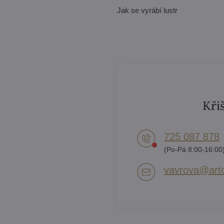
Jak se vyrábí lustr
Kři
725 087 878​
(Po-Pá 8:00-16:00
vavrova​@artc