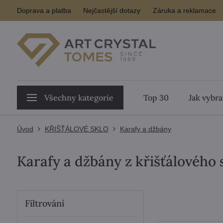
Doprava a platba
Nejčastější dotazy
Záruka a reklamace
Všechny kategorie
Top 30
Jak vybra
Úvod
KŘIŠŤÁLOVÉ SKLO
Karafy a džbány
Karafy a džbány z křišťálového 
Filtrování