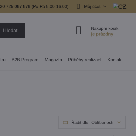
20 725 087 878​ (Po-Pá 8:00-16:00)
Můj účet
Nákupní košík
Hledat
íru
B2B Program
Magazín
Příběhy realizací
Kontakt
Řadit dle:
Oblíbenosti