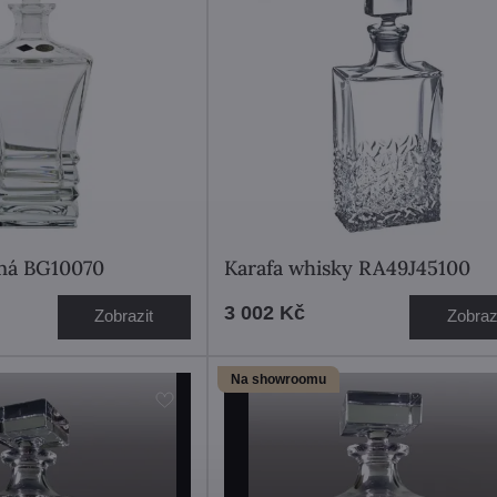
ěná BG10070
Karafa whisky RA49J45100
3 002 Kč
Zobrazit
Zobraz
Na showroomu