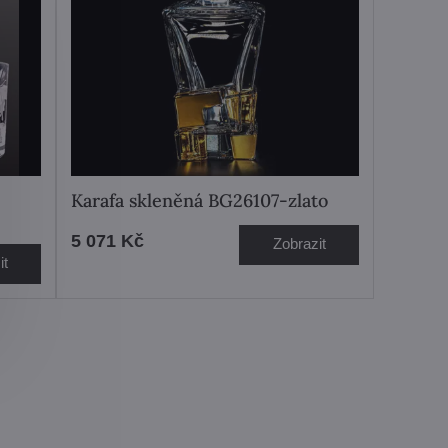
Karafa skleněná BG26107-zlato
5 071 Kč
Zobrazit
it