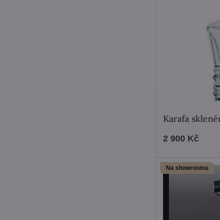
Karafa sklen
2 900 Kč
Na showroomu