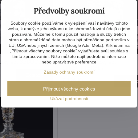
Předvolby soukromí
Soubory cookie používáme k vylepšení vaší návštěvy tohoto
webu, k analýze jeho výkonu a ke shromažďování údajů o jeho
používání. Můžeme k tomu použít nástroje a služby třetích
stran a shromážděná data mohou být přenášena partnerům v
EU, USA nebo jiných zemích (Google Ads, Meta). Kliknutím na
„Přijmout všechny soubory cookie“ vyjadřujete svůj souhlas s
tímto zpracováním. Níže můžete najít podrobné informace
hisky set SEBOCEAN
Křištálový whisky set
nebo upravit své preference
SEBBUTTERFLY
Zásady ochrany soukromí
Zobrazit
7 126 Kč
Zobraz
Přijmout všechny cookies
Ukázat podrobnosti