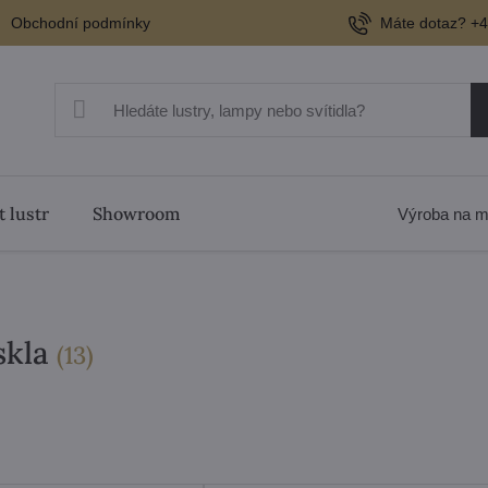
Obchodní podmínky
Máte dotaz? +4
t lustr
Showroom
Výroba na m
skla
položek
(
13
)