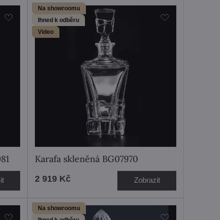
Na showroomu
Ihned k odběru
Video
081
Karafa skleněná BG07970
2 919 Kč
it
Zobrazit
Na showroomu
Ihned k odběru