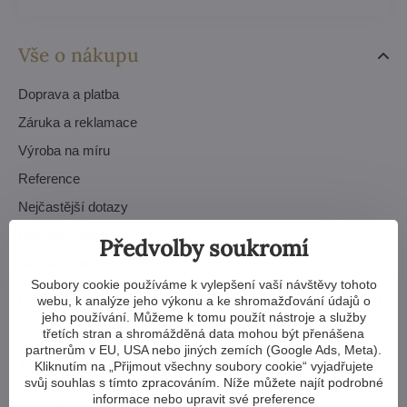
Vše o nákupu
Doprava a platba
Záruka a reklamace
Výroba na míru
Reference
Nejčastější dotazy
Obchodní podmínky
Předvolby soukromí
Ochrana údajů – GDPR
Soubory cookie používáme k vylepšení vaší návštěvy tohoto
Objednávky
webu, k analýze jeho výkonu a ke shromažďování údajů o
jeho používání. Můžeme k tomu použít nástroje a služby
třetích stran a shromážděná data mohou být přenášena
partnerům v EU, USA nebo jiných zemích (Google Ads, Meta).
Inspirace a návody
Kliknutím na „Přijmout všechny soubory cookie“ vyjadřujete
svůj souhlas s tímto zpracováním. Níže můžete najít podrobné
informace nebo upravit své preference
Fotogalerie