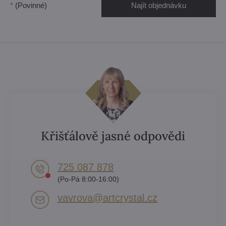
*
(Povinné)
Najít objednávku
Křišťálově jasné odpovědi
725 087 878​
(Po-Pá 8:00-16:00)
vavrova​@artcrystal​.cz