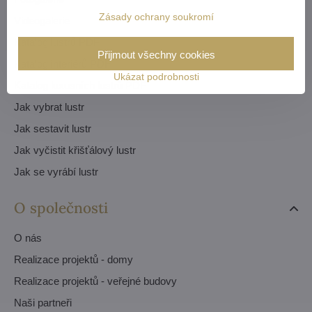
Zásady ochrany soukromí
Videogalerie
Katalog lustrů PDF
Přijmout všechny cookies
Katalog interiérů PDF
Ukázat podrobnosti
Katalog luxusních lustrů PDF
Jak vybrat lustr
Jak sestavit lustr
Jak vyčistit křišťálový lustr
Jak se vyrábí lustr
O společnosti
O nás
Realizace projektů - domy
Realizace projektů - veřejné budovy
Naši partneři