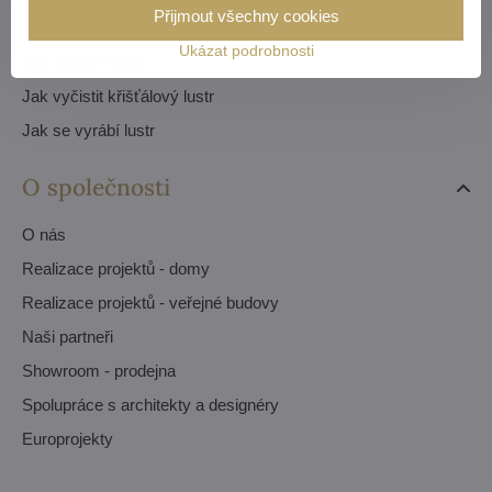
Přijmout všechny cookies
Jak vybrat lustr
Ukázat podrobnosti
Jak sestavit lustr
Jak vyčistit křišťálový lustr
Jak se vyrábí lustr
O společnosti
O nás
Realizace projektů - domy
Realizace projektů - veřejné budovy
Naši partneři
Showroom - prodejna
Spolupráce s architekty a designéry
Europrojekty