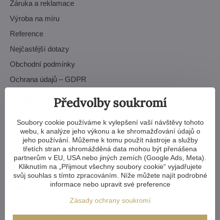
Záruka a reklamace
Výroba na míru
Reference
Nejčastější dotazy
Obchodní podmínky
Ochrana údajů – GDPR
Objednávky
Předvolby soukromí
Soubory cookie používáme k vylepšení vaší návštěvy tohoto
webu, k analýze jeho výkonu a ke shromažďování údajů o
Inspirace a návody
jeho používání. Můžeme k tomu použít nástroje a služby
třetích stran a shromážděná data mohou být přenášena
Fotogalerie
partnerům v EU, USA nebo jiných zemích (Google Ads, Meta).
Kliknutím na „Přijmout všechny soubory cookie“ vyjadřujete
Videogalerie
svůj souhlas s tímto zpracováním. Níže můžete najít podrobné
informace nebo upravit své preference
Katalog lustrů PDF
Zásady ochrany soukromí
Katalog interiérů PDF
Katalog luxusních lustrů PDF