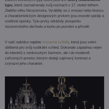
typu
, které zaznamenaly svůj rozmach v 17. století během
Zlatého věku Nizozemska. Vyráběly se z mosazi nebo bronzu
a charakteristickým designovým prvkem jsou esovité spirály a
rostlinné úponky. Tyto prvky odrážely prosperitu
nizozemského obchodu a touhu po poznání a přírodě.
V naší nabídce najdete
mosazná svítidla
, která jsou velmi
oblíbená pro svůj rustikální vzhled. Dokonale zapadnou nejen
do interiérů s venkovským šarmem, ale i do moderně
zařízených prostor, kterým dodají zajímavý kontrast a
zvýrazní jeho charakter.