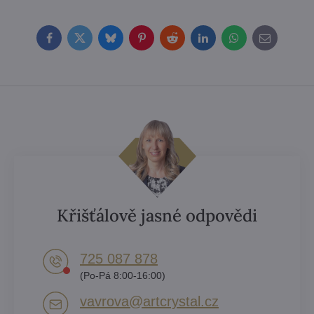
Facebook
Twitter
Bluesky
Pinterest
Reddit
LinkedIn
WhatsApp
E-
mail
Křišťálově jasné odpovědi
725 087 878​
(Po-Pá 8:00-16:00)
vavrova​@artcrystal​.cz