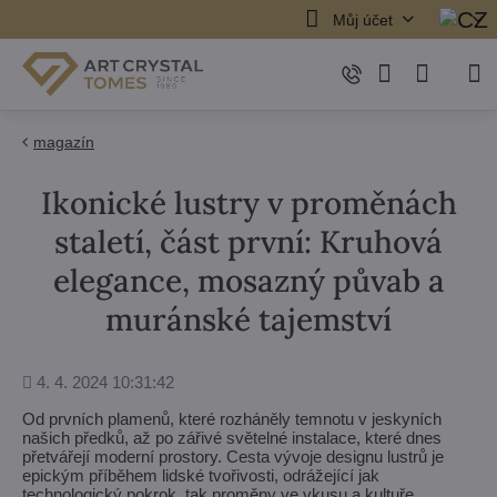
Můj účet
magazín
Ikonické lustry v proměnách
staletí, část první: Kruhová
elegance, mosazný půvab a
muránské tajemství
Přidáno
4. 4. 2024 10:31:42
Od prvních plamenů, které rozháněly temnotu v jeskyních
našich předků, až po zářivé světelné instalace, které dnes
přetvářejí moderní prostory. Cesta vývoje designu lustrů je
epickým příběhem lidské tvořivosti, odrážející jak
technologický pokrok, tak proměny ve vkusu a kultuře.