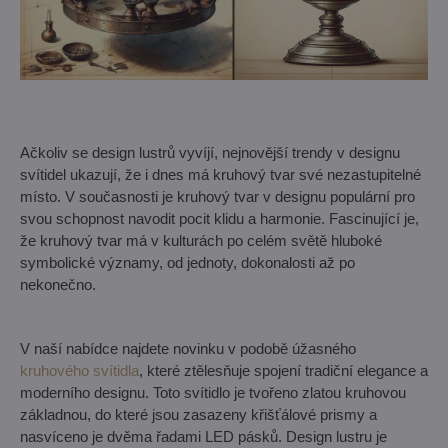
Ačkoliv se design lustrů vyvíjí, nejnovější trendy v designu
svítidel ukazují, že i dnes má kruhový tvar své nezastupitelné
místo. V současnosti je kruhový tvar v designu populární pro
svou schopnost navodit pocit klidu a harmonie. Fascinující je,
že kruhový tvar má v kulturách po celém světě hluboké
symbolické významy, od jednoty, dokonalosti až po
nekonečno.
V naší nabídce najdete novinku v podobě úžasného
kruhového svítidla
, které ztělesňuje spojení tradiční elegance a
moderního designu. Toto svítidlo je tvořeno zlatou kruhovou
základnou, do které jsou zasazeny křišťálové prismy a
nasvíceno je dvěma řadami LED pásků. Design lustru je