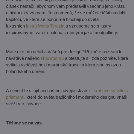
článek nestačí, abychom vám představili všechnu jeho krásu
a historický význam. To znamená, že se můžete těšit na další
kapitolu, ve které se ponoříme hlouběji do světa
luxusních
lustrů Maria Terezia
a vzneseme se s lustry
inspirovanými tvarem balónu, známými jako montgolfiéry.
Máte oko pro detail a vášeň pro design? Přijměte pozvání k
návštěvě našeho
showroomu
a otestujte si, zda poznáte, která
svítidla vzdávají hold muránské tradici a která jsou oslavou
holandského umění.
A nenechte si ujít ani náš nejnovější skvost -
kruhové svítidlo s
prismami
, které do světa tradičního i moderního designu vnáší
svěží vítr inovace.
Těšíme se na vás.