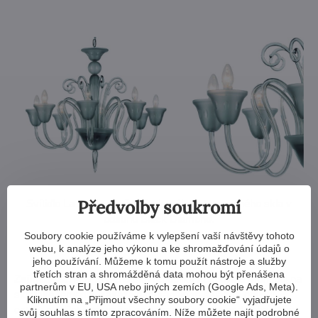
Předvolby soukromí
Svítidlo La Scala
z ručně foukaného a tvarovaného skla v
odstínu Black Diamond.
Soubory cookie používáme k vylepšení vaší návštěvy tohoto
webu, k analýze jeho výkonu a ke shromažďování údajů o
jeho používání. Můžeme k tomu použít nástroje a služby
třetích stran a shromážděná data mohou být přenášena
Zajímavost:
Aby si Benátská republika zachovala monopol na
partnerům v EU, USA nebo jiných zemích (Google Ads, Meta).
sklářské řemeslo, zakázala muránským sklářům opustit
Kliknutím na „Přijmout všechny soubory cookie“ vyjadřujete
ostrov a sdílet své umění se zahraničím, a to pod pohrůžkou
svůj souhlas s tímto zpracováním. Níže můžete najít podrobné