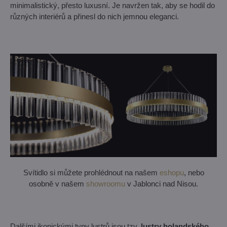
minimalistický, přesto luxusní. Je navržen tak, aby se hodil do
různých interiérů a přinesl do nich jemnou eleganci.
Svítidlo si můžete prohlédnout na našem
eshopu
, nebo
osobně v našem
showroomu
v Jablonci nad Nisou.
Dalšími ikonickými typy lustrů jsou tzv.
lustry holandského