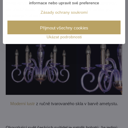
informace nebo upravit své preference
trestu smrti. Toto opatření nejen chránilo obchodní tajemství,
ale předcházelo i šíření požárů z hutí do hustě osídlených
Zásady ochrany soukromí
benátských oblastí.
Přijmout všechny cookies
Ukázat podrobnosti
Moderní lustr
z ručně tvarovaného skla v barvě ametystu.
Okouzlující svět českých svítidel je natolik bohatý, že jediný