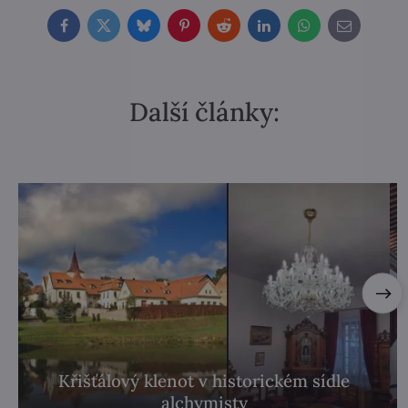
Facebook
Twitter
Bluesky
Pinterest
Reddit
LinkedIn
WhatsApp
E-
mail
Další články:
Křišťálový klenot v historickém sídle
alchymisty