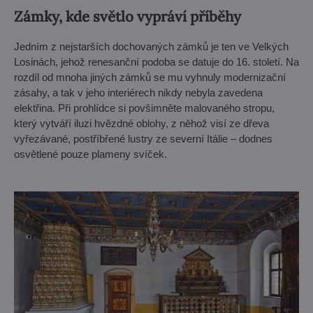
Zámky, kde světlo vypráví příběhy
Jedním z nejstarších dochovaných zámků je ten ve Velkých
Losinách, jehož renesanční podoba se datuje do 16. století. Na
rozdíl od mnoha jiných zámků se mu vyhnuly modernizační
zásahy, a tak v jeho interiérech nikdy nebyla zavedena
elektřina. Při prohlídce si povšimněte malovaného stropu,
který vytváří iluzi hvězdné oblohy, z něhož visí ze dřeva
vyřezávané, postříbřené lustry ze severní Itálie – dodnes
osvětlené pouze plameny svíček.