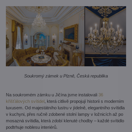
Soukromý zámek u Plzně, Česká republika
Na soukromém zámku u Jičína jsme instalovali
36
křišťálových svítidel
, která citlivě propojují historii s moderním
luxusem. Od majestátního lustru v jídelně, elegantního svítidla
v kuchyni, přes ručně zdobené stolní lampy v ložnicích až po
mosazná svítidla, která zdobí klenuté chodby – každé svítidlo
podtrhuje noblesu interiérů.