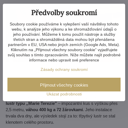
Předvolby soukromí
Soubory cookie používáme k vylepšení vaší návštěvy tohoto
webu, k analýze jeho výkonu a ke shromažďování údajů o
jeho používání. Můžeme k tomu použít nástroje a služby
třetích stran a shromážděná data mohou být přenášena
partnerům v EU, USA nebo jiných zemích (Google Ads, Meta).
Kliknutím na „Přijmout všechny soubory cookie“ vyjadřujete
svůj souhlas s tímto zpracováním. Níže můžete najít podrobné
informace nebo upravit své preference
Zásady ochrany soukromí
Knížecí palác v Żagani, Polsko
Přijmout všechny cookies
Dalším příkladem je
polský zámek Sliwniki
, který po letech
Ukázat podrobnosti
chátrání získal novou tvář. Dominantou hlavního sálu se stal
lustr typu „Marie Terezie"
– impozantní kus s výškou přes
2,5 metru,
váhou 400 kg a 72 žárovkami
. Jeho instalace
trvala dva dny, ale výsledek stojí za to: třpytivý lustr se stal
klenotem celého prostoru.