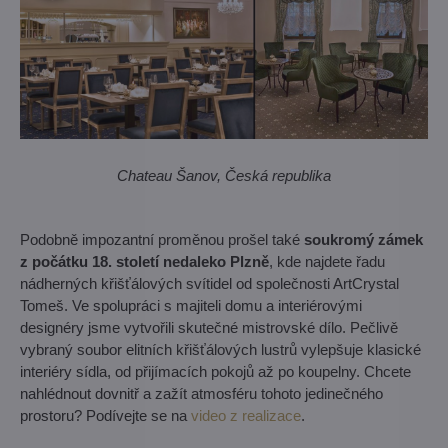
Chateau Šanov, Česká republika
Podobně impozantní proměnou prošel také
soukromý zámek
z počátku 18. století nedaleko Plzně
, kde najdete řadu
nádherných křišťálových svítidel od společnosti ArtCrystal
Tomeš. Ve spolupráci s majiteli domu a interiérovými
designéry jsme vytvořili skutečné mistrovské dílo. Pečlivě
vybraný soubor elitních křišťálových lustrů vylepšuje klasické
interiéry sídla, od přijímacích pokojů až po koupelny. Chcete
nahlédnout dovnitř a zažít atmosféru tohoto jedinečného
prostoru? Podívejte se na
video z realizace
.