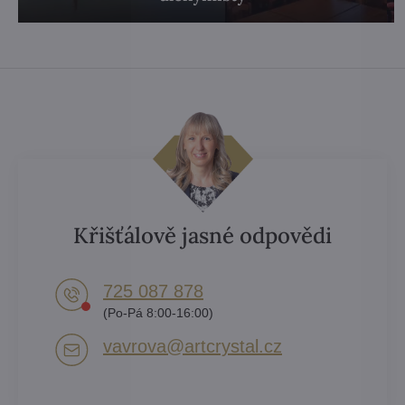
Křišťálově jasné odpovědi
725 087 878​
(Po-Pá 8:00-16:00)
vavrova​@artcrystal​.cz