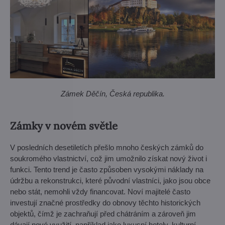
Zámek Děčín, Česká republika.
Zámky v novém světle
V posledních desetiletích přešlo mnoho českých zámků do
soukromého vlastnictví, což jim umožnilo získat nový život i
funkci. Tento trend je často způsoben vysokými náklady na
údržbu a rekonstrukci, které původní vlastníci, jako jsou obce
nebo stát, nemohli vždy financovat. Noví majitelé často
investují značné prostředky do obnovy těchto historických
objektů, čímž je zachraňují před chátráním a zároveň jim
dávají nové využití, například jako luxusní hotely, kulturní