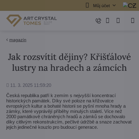
Můj účet
magazín
Jak rozsvítit dějiny? Křišťálové
lustry na hradech a zámcích
Přidáno
11. 3. 2025 11:59:20
Česká republika patří k zemím s nejvyšší koncentrací
historických památek. Díky své poloze na křižovatce
evropských kultur a bohaté historii se pyšní mnoha hrady a
zámky, které vyprávějí příběhy minulých staletí. Více než
2000 památkově chráněných hradů a zámků se dochovalo
díky citlivým rekonstrukcím, pečlivé údržbě a snaze zachovat
jejich jedinečné kouzlo pro budoucí generace.