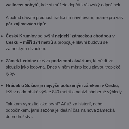
wellness pobytů
, kde si můžete dopřát královský odpočinek.
A pokud dáváte přednost tradičním návštěvám, máme pro vás
pár zajímavých tipů
:
Český Krumlov
se pyšní
nejdelší zámeckou chodbou v
Česku – měří 174 metrů
a propojuje hlavní budovu se
zámeckým divadlem.
Zámek Lednice
ukrývá
podzemní akvárium
, které dříve
sloužilo jako ledovna. Dnes v něm místo ledu plavou tropické
ryby.
Hrádek u Sušice
je
nejvýše položeným zámkem v Česku
,
leží v nadmořské výšce 840 metrů a nabízí nádherné výhledy.
Tak kam vyrazíte jako první? Ať už za historií, nebo
odpočinkem, jarní sezóna je ideální čas na nová zámecká
dobrodružství.