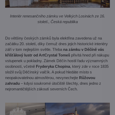
Interiér renesančního zámku ve Velkých Losinách ze 16.
století., Česká republika
Do většiny českých zámků byla elektřina zavedena už na
začátku 20. století, díky čemuž dnes jejich historické interiéry
září v tom nejlepším světle. Třeba
na zámku v Děčíně vás
křišťálový lustr od ArtCrystal Tomeš
přivítá hned při nákupu
vstupenek u pokladny. Zámek Děčín hostil řadu významných
osobností, včetně
Fryderyka Chopina
, který zde v roce 1835
složil svůj Děčínský valčík. A pokud hledáte místo s
neopakovatelnou atmosférou, nevynechejte
Růžovou
zahradu
– kdysi soukromé útočiště šlechty, dnes jedno z
nejromantičtějších zákoutí severních Čech.