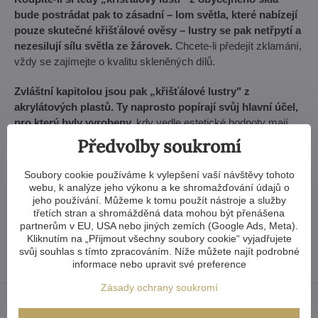
bude postrádat pak to zásadní – lom světla, které nabízejí
pouze skutečné křišťálové ověsy – lustry se pak netřpytí a
nezesilují sílu světla ze žárovek.
Chcete-li předejít zklamání,
vždy se zajímejte o kvalitu skleněných dílů.
Zvláštní kapitolou jsou pak „křišťálové lustry" z
akrylátových plastů. Ty naprosto popírají svůj hlavní účel,
pro který byly vyrobeny,
kdy vedle estetické hodnoty mají
násobit sílu světla ze žárovek. Plast teplem ze žárovek rychle
Předvolby soukromí
degraduje a šedne. Řemeslné zpracování takovýchto lustrů
pak odpovídá jejich nízké ceně...
Soubory cookie používáme k vylepšení vaší návštěvy tohoto
webu, k analýze jeho výkonu a ke shromažďování údajů o
jeho používání. Můžeme k tomu použít nástroje a služby
třetích stran a shromážděná data mohou být přenášena
partnerům v EU, USA nebo jiných zemích (Google Ads, Meta).
Kliknutím na „Přijmout všechny soubory cookie“ vyjadřujete
Facebook
Twitter
Bluesky
Pinterest
Reddit
LinkedIn
WhatsApp
E-
mail
svůj souhlas s tímto zpracováním. Níže můžete najít podrobné
informace nebo upravit své preference
Zásady ochrany soukromí