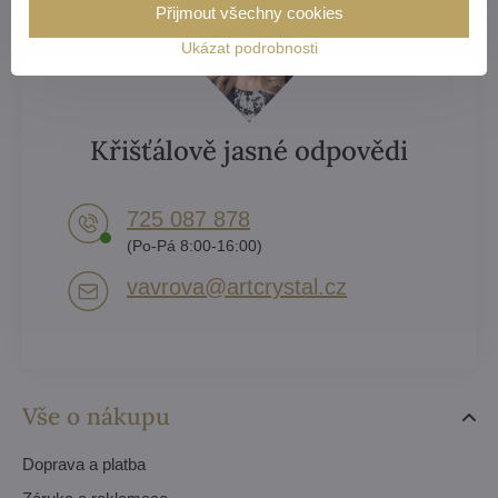
Přijmout všechny cookies
Ukázat podrobnosti
Křišťálově jasné odpovědi
725 087 878​
(Po-Pá 8:00-16:00)
vavrova​@artcrystal​.cz
Vše o nákupu
Doprava a platba