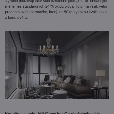
Výrobci používají také sklo označené jako „křišťál" obsahující
méně než standardních 24 % oxidu olova. Toto má však větší
procento oxidu barnatého, který zajišťuje vysokou kvalitu skla
a lomu světla.
Koupíte-li si tedy „křišťálový lustr" z obyčejného skla