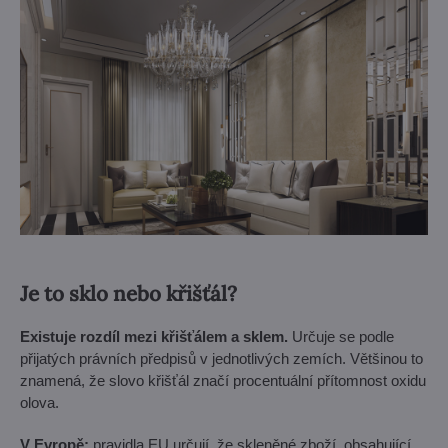
Je to sklo nebo křišťál?
Existuje rozdíl mezi křišťálem a sklem.
Určuje se podle
přijatých právních předpisů v jednotlivých zemích. Většinou to
znamená, že slovo křišťál značí procentuální přítomnost oxidu
olova.
V Evropě:
pravidla EU určují, že skleněné zboží, obsahující