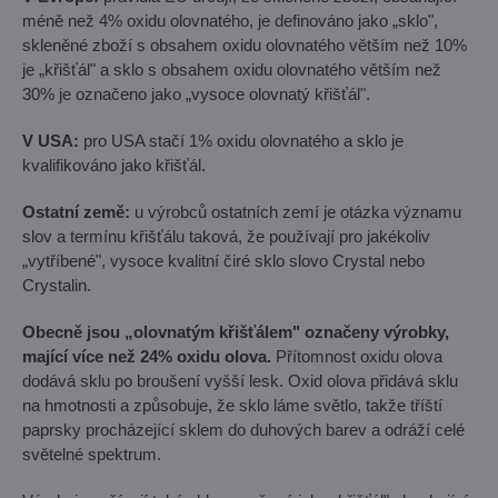
méně než 4% oxidu olovnatého, je definováno jako „sklo",
skleněné zboží s obsahem oxidu olovnatého větším než 10%
je „křišťál" a sklo s obsahem oxidu olovnatého větším než
30% je označeno jako „vysoce olovnatý křišťál".
V USA:
pro USA stačí 1% oxidu olovnatého a sklo je
kvalifikováno jako křišťál.
Ostatní země:
u výrobců ostatních zemí je otázka významu
slov a termínu křišťálu taková, že používají pro jakékoliv
„vytříbené", vysoce kvalitní čiré sklo slovo Crystal nebo
Crystalin.
Obecně jsou „olovnatým křišťálem" označeny výrobky,
mající více než 24% oxidu olova.
Přítomnost oxidu olova
dodává sklu po broušení vyšší lesk. Oxid olova přidává sklu
na hmotnosti a způsobuje, že sklo láme světlo, takže tříští
paprsky procházející sklem do duhových barev a odráží celé
světelné spektrum.