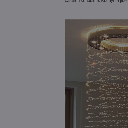
částech schodiště. Kuchyň a jíde