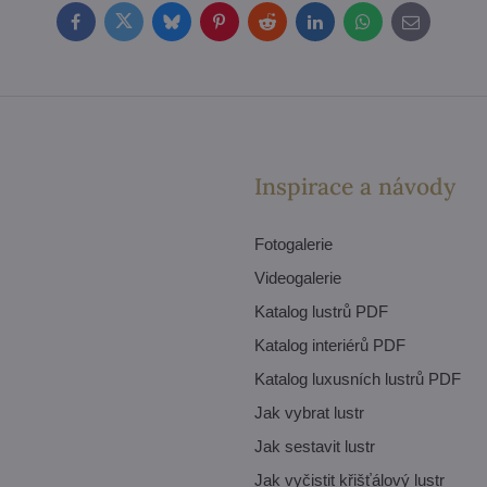
Facebook
Twitter
Bluesky
Pinterest
Reddit
LinkedIn
WhatsApp
E-
mail
Inspirace a návody
Fotogalerie
Videogalerie
Katalog lustrů PDF
Katalog interiérů PDF
Katalog luxusních lustrů PDF
Jak vybrat lustr
Jak sestavit lustr
Jak vyčistit křišťálový lustr