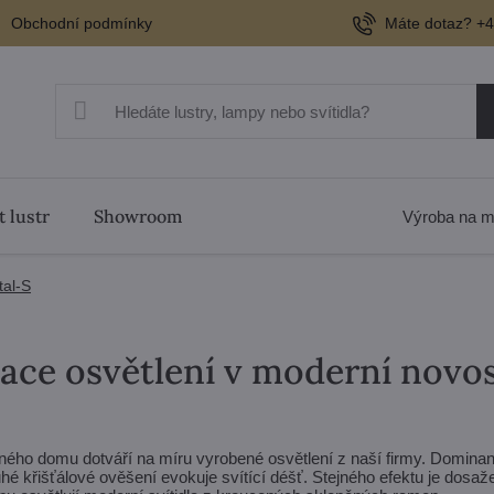
Obchodní podmínky
Máte dotaz? +4
t lustr
Showroom
Výroba na m
tal-S
zace osvětlení v moderní novo
nného domu dotváří na míru vyrobené osvětlení z naší firmy. Dominan
ouhé křišťálové ověšení evokuje svítící déšť. Stejného efektu je dos