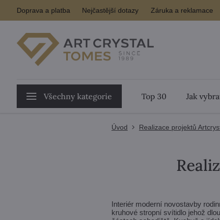
Doprava a platba
Nejčastější dotazy
Záruka a reklamace
Všechny kategorie
Top 30
Jak vybra
Úvod
Realizace projektů Artcrys
Reali
Interiér moderní novostavby rodi
kruhové stropní svítidlo jehož dl