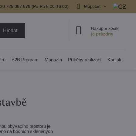
20 725 087 878​ (Po-Pá 8:00-16:00)
Můj účet
Nákupní košík
Hledat
íru
B2B Program
Magazín
Příběhy realizací
Kontakt
stavbě
tou obývacího prostoru je
aženo na bočních skleněných