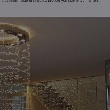
lnu osvětlují moderní svítidla z kroucených skleněných ramen.