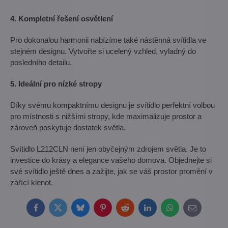
4. Kompletní řešení osvětlení
Pro dokonalou harmonii nabízíme také nástěnná svítidla ve
stejném designu. Vytvořte si ucelený vzhled, vyladný do
posledního detailu.
5. Ideální pro nízké stropy
Díky svému kompaktnímu designu je svítidlo perfektní volbou
pro místnosti s nižšími stropy, kde maximalizuje prostor a
zároveň poskytuje dostatek světla.
Svítidlo L212CLN není jen obyčejným zdrojem světla. Je to
investice do krásy a elegance vašeho domova. Objednejte si
své svítidlo ještě dnes a zažijte, jak se váš prostor promění v
zářící klenot.
Facebook
Twitter
Bluesky
Pinterest
Reddit
LinkedIn
WhatsApp
E-
mail