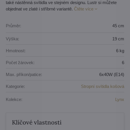
také nástěnná svítidla ve stejném designu. Lustr si můžete
objednat ve zlaté i stříbrné variantě.
Čtěte více
Průměr:
45 cm
Výška:
19 cm
Hmotnost:
6 kg
Počet žárovek:
6
Max. příkon/patice:
6x40W (E14)
Kategorie:
Stropní svítidla košová
Kolekce:
Lynx
Klíčové vlastnosti