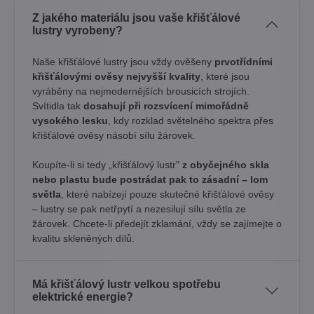
Z jakého materiálu jsou vaše křišťálové
lustry vyrobeny?
Naše křišťálové lustry jsou vždy ověšeny
prvotřídními
křišťálovými ověsy nejvyšší kvality
, které jsou
vyráběny na nejmodernějších brousicích strojích.
Svítidla tak
dosahují při rozsvícení mimořádně
vysokého lesku
, kdy rozklad světelného spektra přes
křišťálové ověsy násobí sílu žárovek. ​
Koupíte-li si tedy „křišťálový lustr"
z obyčejného skla
nebo plastu bude postrádat pak to zásadní – lom
světla
, které nabízejí pouze skutečné křišťálové ověsy
– lustry se pak netřpytí a nezesilují sílu světla ze
žárovek. Chcete-li předejít zklamání, vždy se zajímejte o
kvalitu skleněných dílů.
Má křišťálový lustr velkou spotřebu
elektrické energie?