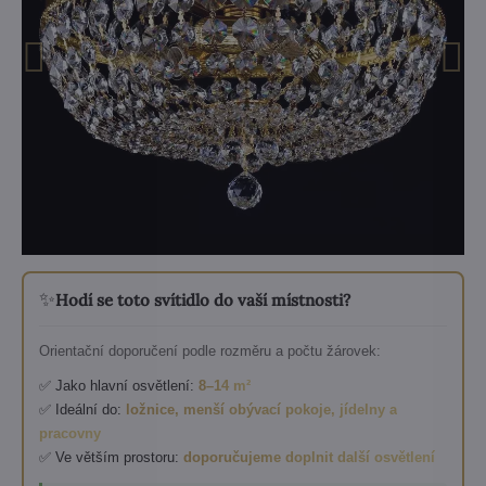
✨
Hodí se toto svítidlo do vaší místnosti?
Orientační doporučení podle rozměru a počtu žárovek:
✅ Jako hlavní osvětlení:
8–14 m²
✅ Ideální do:
ložnice, menší obývací pokoje, jídelny a
pracovny
✅ Ve větším prostoru:
doporučujeme doplnit další osvětlení