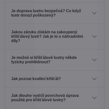
Je doprava lustru bezpečná? Co když
lustr dorazí poškozený?
Jakou záruku získám na zakoupený
křišťálový lustr? Jak je to s náhradními
díly?
Je možné si křišťálové lustry někde
fyzicky prohlédnout?
Jak poznat kvalitní křišťál?
Jak dlouho vydrží povrchová úprava
použitá pro křišťálové lustry?