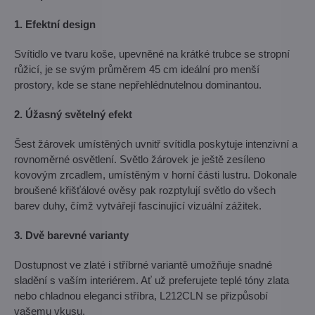
1. Efektní design
Svítidlo ve tvaru koše, upevněné na krátké trubce se stropní
růžicí, je se svým průměrem 45 cm ideální pro menší
prostory, kde se stane nepřehlédnutelnou dominantou.
2. Úžasný světelný efekt
Šest žárovek umístěných uvnitř svítidla poskytuje intenzivní a
rovnoměrné osvětlení. Světlo žárovek je ještě zesíleno
kovovým zrcadlem, umístěným v horní části lustru. Dokonale
broušené křišťálové ověsy pak rozptylují světlo do všech
barev duhy, čímž vytvářejí fascinující vizuální zážitek.
3. Dvě barevné varianty
Dostupnost ve zlaté i stříbrné variantě umožňuje snadné
sladění s vaším interiérem. Ať už preferujete teplé tóny zlata
nebo chladnou eleganci stříbra, L212CLN se přizpůsobí
vašemu vkusu.