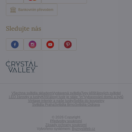
Bankovním převodem
Sledujte nás
Všechna svítidla skladem
Vystavená svítidla
Typy křišťálových svítidel
LED žárovky a lustry
Křišťálový lustr je stále "in"
Vybavování domů a bytů
Vintage interiér a naše lustry
Světla do koupelny
Svítidla Praha
Svítidla Brno
Svítidla Ostrava
©
2026
Copyright
Předvolby soukromí
Zásady ochrany soukromí
Vytvořeno systémem:
ByznysWeb.cz