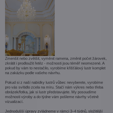
Zmenšit nebo zvětšit, vyměnit ramena, změnit počet žárovek,
zkrátit i prodloužit řetěz - možnosti jsou téměř neomezené. A
pokud by vám to nestačilo, vyrobíme křišťálový lustr komplet
na zakázku podle vašeho návrhu.
Pokud si z naší nabídky lustrů vůbec nevyberete, vyrobíme
pro vás svítidlo zcela na míru. Stačí nám výkres nebo třeba
obrázek/fotka, jak si lustr představujete. My posoudíme
možnosti výroby a do týdne vám pošleme návrhy včetně
vizualizací.
Jednodušší úpravy zvládneme v rámci 3–4 týdnů, složitější