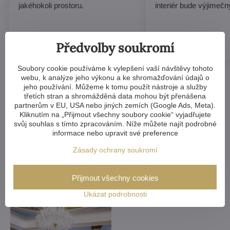
jakéhokoli prostoru.
interiér bude výjimečn
Předvolby soukromí
Soubory cookie používáme k vylepšení vaší návštěvy tohoto
webu, k analýze jeho výkonu a ke shromažďování údajů o
jeho používání. Můžeme k tomu použít nástroje a služby
třetích stran a shromážděná data mohou být přenášena
partnerům v EU, USA nebo jiných zemích (Google Ads, Meta).
Kliknutím na „Přijmout všechny soubory cookie“ vyjadřujete
svůj souhlas s tímto zpracováním. Níže můžete najít podrobné
Kterýkoliv křišťálový lustr v
informace nebo upravit své preference
naší nabídce
Zásady ochrany soukromí
vám můžeme upravit na míru
Přijmout všechny cookies
Ukázat podrobnosti