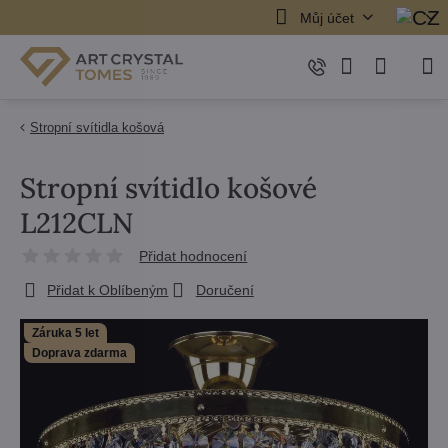
Můj účet
Stropní svítidla košová
Stropní svítidlo košové
L212CLN
Přidat hodnocení
Přidat k Oblíbeným
Doručení
Záruka 5 let
Doprava zdarma