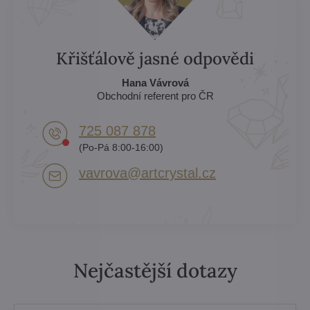
Křišťálově jasné odpovědi
Hana Vávrová
Obchodní referent pro ČR
725 087 878​
(Po-Pá 8:00-16:00)
vavrova​@artcrystal​.cz
Nejčastější dotazy