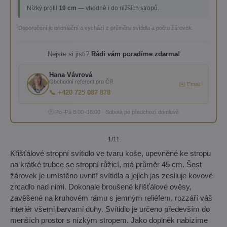
Nízký profil
19 cm
— vhodné i do nižších stropů.
Doporučení je orientační a vychází z průměru svítidla a počtu žárovek.
Nejste si jisti?
Rádi vám poradíme zdarma!
Hana Vávrová
Obchodní referent pro ČR
✉️ Email
📞 +420 725 087 878
🕐 Po–Pá 8:00–16:00 · Sobota po předchozí domluvě
1
/11
Křišťálové stropní svítidlo ve tvaru koše, upevněné ke stropu
na krátké trubce se stropní růžicí, má průměr 45 cm. Šest
žárovek je umístěno uvnitř svítidla a jejich jas zesiluje kovové
zrcadlo nad nimi. Dokonale broušené křišťálové ověsy,
zavěšené na kruhovém rámu s jemným reliéfem, rozzáří váš
interiér všemi barvami duhy. Svítidlo je určeno především do
menších prostor s nízkým stropem. Jako doplněk nabízíme