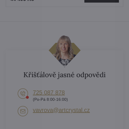
Křišťálově jasné odpovědi
725 087 878​
(Po-Pá 8:00-16:00)
vavrova​@artcrystal​.cz