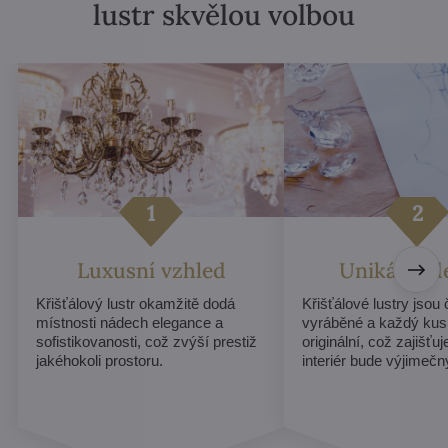
lustr skvělou volbou
Luxusní vzhled
Unikátní d
Křišťálový lustr okamžitě dodá
Křišťálové lustry jsou
místnosti nádech elegance a
vyráběné a každý kus
sofistikovanosti, což zvýší prestiž
originální, což zajišťu
jakéhokoli prostoru.
interiér bude výjimečn