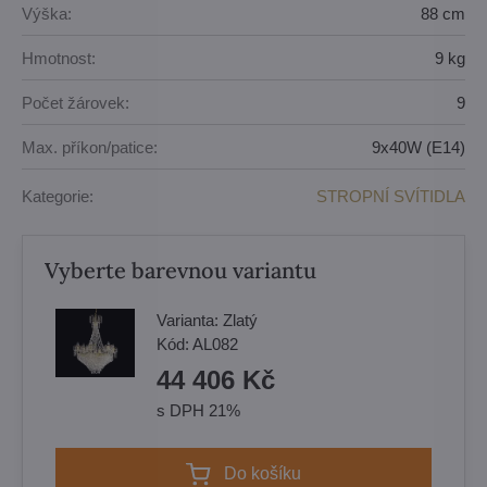
Výška:
88 cm
Hmotnost:
9 kg
Počet žárovek:
9
Max. příkon/patice:
9x40W (E14)
Kategorie:
STROPNÍ SVÍTIDLA
Vyberte barevnou variantu
Varianta:
Zlatý
Kód:
AL082
44 406 Kč
s DPH 21%
Do košíku