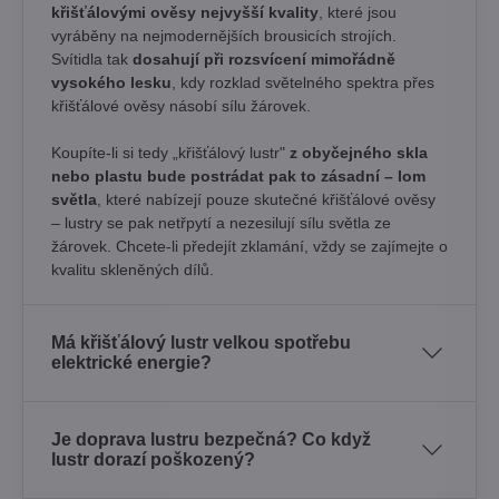
křišťálovými ověsy nejvyšší kvality
, které jsou
vyráběny na nejmodernějších brousicích strojích.
Svítidla tak
dosahují při rozsvícení mimořádně
vysokého lesku
, kdy rozklad světelného spektra přes
křišťálové ověsy násobí sílu žárovek. ​
Koupíte-li si tedy „křišťálový lustr"
z obyčejného skla
nebo plastu bude postrádat pak to zásadní – lom
světla
, které nabízejí pouze skutečné křišťálové ověsy
– lustry se pak netřpytí a nezesilují sílu světla ze
žárovek. Chcete-li předejít zklamání, vždy se zajímejte o
kvalitu skleněných dílů.
Má křišťálový lustr velkou spotřebu
elektrické energie?
Je doprava lustru bezpečná? Co když
lustr dorazí poškozený?