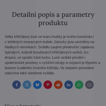
Detailní popis a parametry
produktu
Velký křišťálový lustr ve tvaru hrušky je tvořen konstrukcí
z leštěných mosazných trubek, žárovky jsou umístěny na
hladkých ramínkách. Svítidlo zaujme především záplavou
špičatých, krásně broušených křišťálových ověsů, tzv.
dropsů, ve spodní části lustru. Lustr ozdobí privátní i
společenské prostory s vyššími stropy a rozjasní je třpytem a
leskem kvalitního českého křišťálu. Ve stejném provedení
nabízíme také nástěnné svítidlo.
Facebook
Twitter
Bluesky
Pinterest
Reddit
LinkedIn
WhatsApp
E-
mail