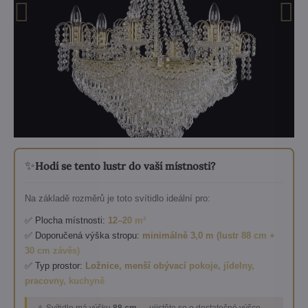
✨
Hodí se tento lustr do vaší místnosti?
Na základě rozměrů je toto svítidlo ideální pro:
✅ Plocha místnosti:
12–20 m²
✅ Doporučená výška stropu:
minimálně 3,0 m (lustr 88 cm +
30 cm závěs)
✅ Typ prostor:
Ložnice, menší obývací pokoje, jídelny,
pracovny, kuchyně