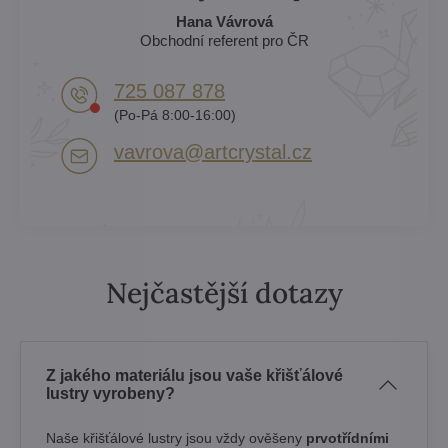
Hana Vávrová
Obchodní referent pro ČR
725 087 878​
(Po-Pá 8:00-16:00)
vavrova​@artcrystal​.cz
Nejčastější dotazy
Z jakého materiálu jsou vaše křišťálové
lustry vyrobeny?
Naše křišťálové lustry jsou vždy ověšeny
prvotřídními