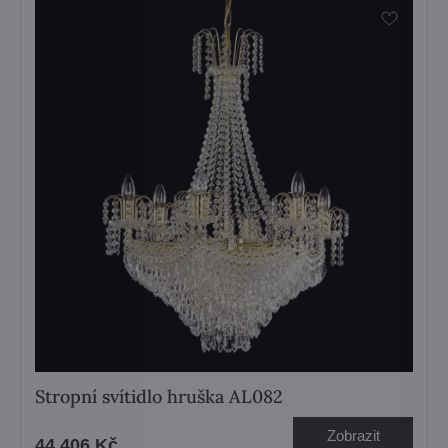
Stropní svítidlo hruška AL082
Zobrazit
44 406 Kč