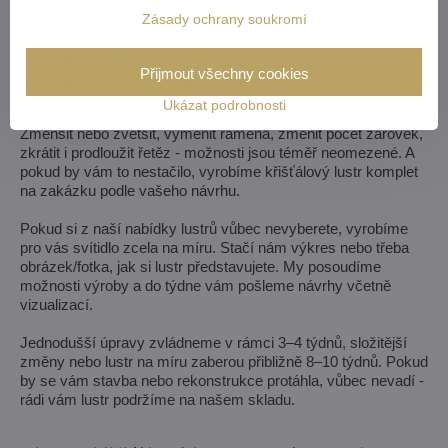
Zásady ochrany soukromí
Přijmout všechny cookies
Ukázat podrobnosti
Zmenšit nebo zvětšit, vyměnit ramena, změnit počet žárovek,
zkrátit i prodloužit řetěz - možnosti jsou téměř neomezené. A
pokud by vám to nestačilo, vyrobíme křišťálový lustr komplet
na zakázku podle vašeho návrhu.
Pokud si z naší nabídky lustrů vůbec nevyberete, vyrobíme
pro vás svítidlo zcela na míru. Stačí nám výkres nebo třeba
obrázek/fotka, jak si lustr představujete. My posoudíme
možnosti výroby a do týdne vám pošleme návrhy včetně
vizualizací.
Jednodušší úpravy zvládneme v rámci 3–4 týdnů, složitější
změny nebo lustr na míru zaberou přibližně 8–10 týdnů. Pokud
by se vám stavba nebo rekonstrukce protáhla, vůbec nevadí -
rádi vám lustr podržíme na našem skladu.