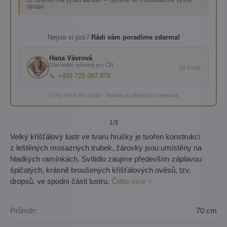
⚠️ Svítidlo má výšku
88 cm
— ujistěte se o dostatečné výšce
stropu.
Nejste si jisti?
Rádi vám poradíme zdarma!
Hana Vávrová
Obchodní referent pro ČR
✉️ Email
📞 +420 725 087 878
🕐 Po–Pá 8:00–16:00 · Sobota po předchozí domluvě
1
/3
Velký křišťálový lustr ve tvaru hrušky je tvořen konstrukcí
z leštěných mosazných trubek, žárovky jsou umístěny na
hladkých ramínkách. Svítidlo zaujme především záplavou
špičatých, krásně broušených křišťálových ověsů, tzv.
dropsů, ve spodní části lustru.
Čtěte více
Průměr:
70 cm