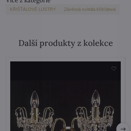
Více z kategorie
KŘIŠŤÁLOVÉ LUSTRY
Závěsná svítidla křišťálová
Další produkty z kolekce