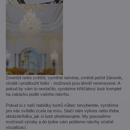
Zmenšit nebo zvětšit, vyměnit ramena, změnit počet žárovek,
zkrátit i prodloužit řetěz - možnosti jsou téměř neomezené. A
pokud by vám to nestačilo, vyrobíme křišťálový lustr komplet
na zakázku podle vašeho návrhu.
Pokud si z naší nabídky lustrů vůbec nevyberete, vyrobíme
pro vás svítidlo zcela na míru. Stačí nám výkres nebo třeba
obrázek/fotka, jak si lustr představujete. My posoudíme
možnosti výroby a do týdne vám pošleme návrhy včetně
vizualizací.