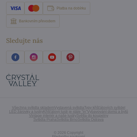
Platba na dobírku
Bankovním převodem
Sledujte nás
Všechna svítidla skladem
Vystavená svítidla
Typy křišťálových svítidel
LED žárovky a lustry
Křišťálový lustr je stále "in"
Vybavování domů a bytů
Vintage interiér a naše lustry
Světla do koupelny
Svítidla Praha
Svítidla Brno
Svítidla Ostrava
©
2026
Copyright
Předvolby soukromí