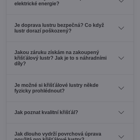
elektrické energie?
Je doprava lustru bezpečná? Co když
lustr dorazí poškozený?
Jakou záruku získám na zakoupený
křišťálový lustr? Jak je to s náhradními
díly?
Je možné si křišťálové lustry někde
fyzicky prohlédnout?
Jak poznat kvalitní křišťál?
Jak dlouho vydrží povrchová úprava
použitá pro křišťálové lustry?