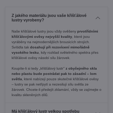
Z jakého materiálu jsou vaše křišťálové
lustry vyrobeny?
Naše křišťálové lustry jsou vždy ověšeny
prvotřídními
křišťálovými ověsy nejvyšší kvality
, které jsou
vyráběny na nejmodernějších brousicích strojích.
Svítidla tak
dosahují při rozsvícení mimořádně
vysokého lesku
, kdy rozklad světelného spektra přes
křišťálové ověsy násobí sílu žárovek. ​
Koupíte-li si tedy „křišťálový lustr"
z obyčejného skla
nebo plastu bude postrádat pak to zásadní – lom
světla
, které nabízejí pouze skutečné křišťálové ověsy
– lustry se pak netřpytí a nezesilují sílu světla ze
žárovek. Chcete-li předejít zklamání, vždy se zajímejte o
kvalitu skleněných dílů.
Má křišťálový lustr velkou spotřebu