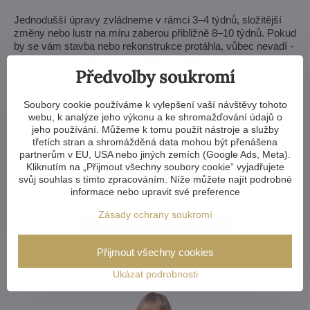
Jednodušší úpravy zvládneme v rámci 3–4 týdnů, složitější
změny nebo lustr na míru zaberou přibližně 8–10 týdnů. Pokud
by se vám stavba nebo rekonstrukce protáhla, vůbec nevadí -
rádi vám lustr podržíme na našem skladu.
Předvolby soukromí
Chcete křišťálový lustr na míru? Nebo
Soubory cookie používáme k vylepšení vaší návštěvy tohoto
jenom poradit?
webu, k analýze jeho výkonu a ke shromažďování údajů o
jeho používání. Můžeme k tomu použít nástroje a služby
třetích stran a shromážděná data mohou být přenášena
Ať už jste architekt, designér nebo si ladíte křišťálové svítidlo
partnerům v EU, USA nebo jiných zemích (Google Ads, Meta).
pro svůj vlastní dům, dejte vědět. Rádi vám poradíme s
Kliknutím na „Přijmout všechny soubory cookie“ vyjadřujete
výběrem správného lustru i možnostmi jeho úprav nebo
svůj souhlas s tímto zpracováním. Níže můžete najít podrobné
společně vymyslíme svítidlo na míru vašemu interiéru.
informace nebo upravit své preference
Zásady ochrany soukromí
Více zde
Přijmout všechny cookies
Ukázat podrobnosti