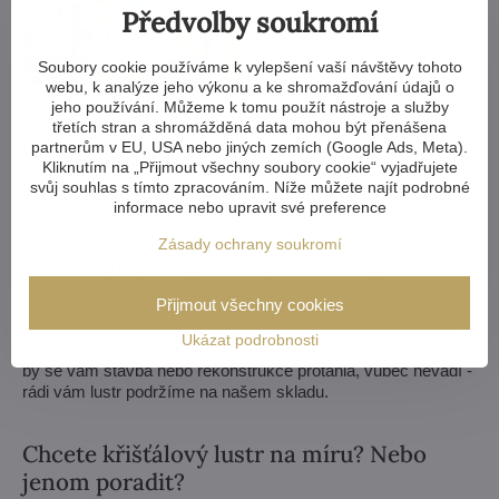
Předvolby soukromí
Soubory cookie používáme k vylepšení vaší návštěvy tohoto
webu, k analýze jeho výkonu a ke shromažďování údajů o
Zmenšit nebo zvětšit, vyměnit ramena, změnit počet žárovek,
jeho používání. Můžeme k tomu použít nástroje a služby
zkrátit i prodloužit řetěz - možnosti jsou téměř neomezené. A
třetích stran a shromážděná data mohou být přenášena
pokud by vám to nestačilo, vyrobíme křišťálový lustr komplet
partnerům v EU, USA nebo jiných zemích (Google Ads, Meta).
na zakázku podle vašeho návrhu.
Kliknutím na „Přijmout všechny soubory cookie“ vyjadřujete
svůj souhlas s tímto zpracováním. Níže můžete najít podrobné
Pokud si z naší nabídky lustrů vůbec nevyberete, vyrobíme
informace nebo upravit své preference
pro vás svítidlo zcela na míru. Stačí nám výkres nebo třeba
obrázek/fotka, jak si lustr představujete. My posoudíme
Zásady ochrany soukromí
možnosti výroby a do týdne vám pošleme návrhy včetně
vizualizací.
Přijmout všechny cookies
Jednodušší úpravy zvládneme v rámci 3–4 týdnů, složitější
Ukázat podrobnosti
změny nebo lustr na míru zaberou přibližně 8–10 týdnů. Pokud
by se vám stavba nebo rekonstrukce protáhla, vůbec nevadí -
rádi vám lustr podržíme na našem skladu.
Chcete křišťálový lustr na míru? Nebo
jenom poradit?