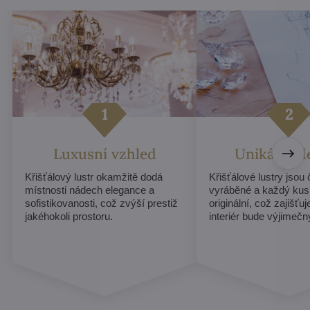
Luxusní vzhled
Unikátní d
Křišťálový lustr okamžitě dodá
Křišťálové lustry jsou
místnosti nádech elegance a
vyráběné a každý kus
sofistikovanosti, což zvýší prestiž
originální, což zajišťu
jakéhokoli prostoru.
interiér bude výjimečn