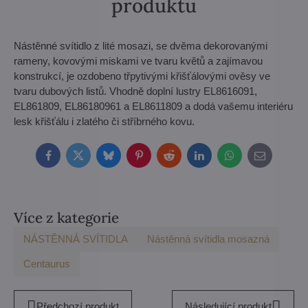
produktu
Nástěnné svítidlo z lité mosazi, se dvěma dekorovanými
rameny, kovovými miskami ve tvaru květů a zajímavou
konstrukcí, je ozdobeno třpytivými křišťálovými ověsy ve
tvaru dubových listů. Vhodně doplní lustry EL8616091,
EL861809, EL86180961 a EL8611809 a dodá vašemu interiéru
lesk křišťálu i zlatého či stříbrného kovu.
Facebook
Twitter
Bluesky
Pinterest
Reddit
LinkedIn
WhatsApp
E-
mail
Více z kategorie
NÁSTĚNNÁ SVÍTIDLA
Nástěnná svítidla mosazná
Centaurus
Předchozí produkt
Následující produkt