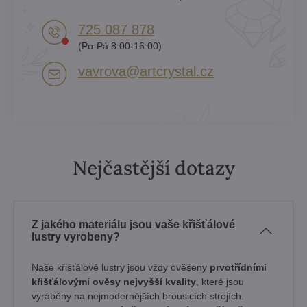
725 087 878​
(Po-Pá 8:00-16:00)
vavrova​@artcrystal​.cz
Nejčastější dotazy
Z jakého materiálu jsou vaše křišťálové
lustry vyrobeny?
Naše křišťálové lustry jsou vždy ověšeny
prvotřídními
křišťálovými ověsy nejvyšší kvality
, které jsou
vyráběny na nejmodernějších brousicích strojích.