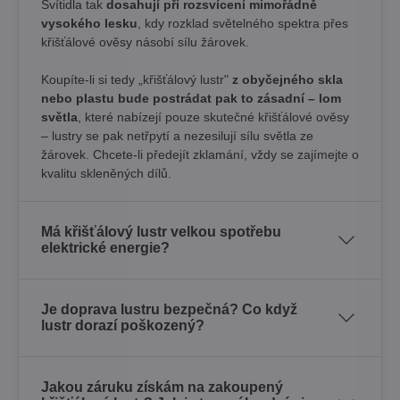
Svítidla tak
dosahují při rozsvícení mimořádně
vysokého lesku
, kdy rozklad světelného spektra přes
křišťálové ověsy násobí sílu žárovek. ​
Koupíte-li si tedy „křišťálový lustr"
z obyčejného skla
nebo plastu bude postrádat pak to zásadní – lom
světla
, které nabízejí pouze skutečné křišťálové ověsy
– lustry se pak netřpytí a nezesilují sílu světla ze
žárovek. Chcete-li předejít zklamání, vždy se zajímejte o
kvalitu skleněných dílů.
Má křišťálový lustr velkou spotřebu
elektrické energie?
Je doprava lustru bezpečná? Co když
lustr dorazí poškozený?
Jakou záruku získám na zakoupený