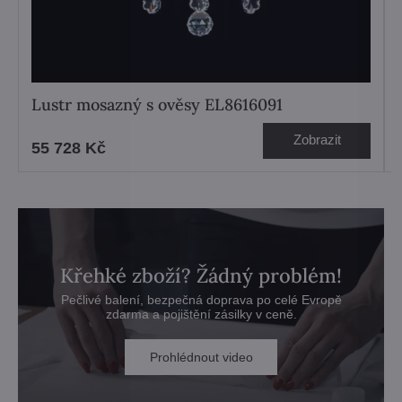
Lustr mosazný s ověsy EL8616091
Zobrazit
55 728 Kč
Křehké zboží? Žádný problém!
Pečlivé balení, bezpečná doprava po celé Evropě
zdarma a pojištění zásilky v ceně.
Prohlédnout video