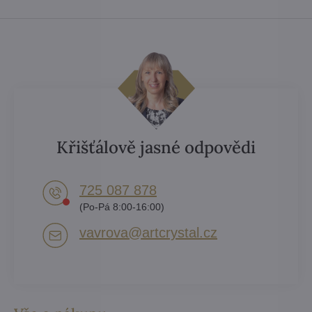
Křišťálově jasné odpovědi
725 087 878​
(Po-Pá 8:00-16:00)
vavrova​@artcrystal​.cz