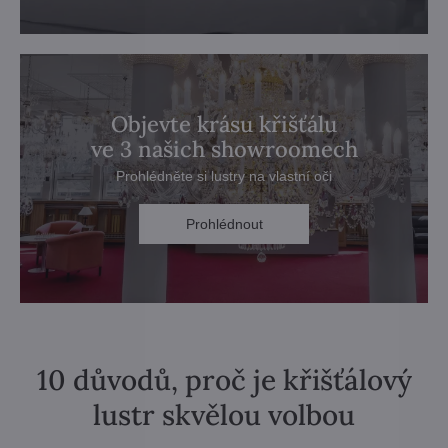
Objevte krásu křišťálu
ve 3 našich showroomech
Prohlédněte si lustry na vlastní oči
Prohlédnout
10 důvodů, proč je křišťálový
lustr skvělou volbou