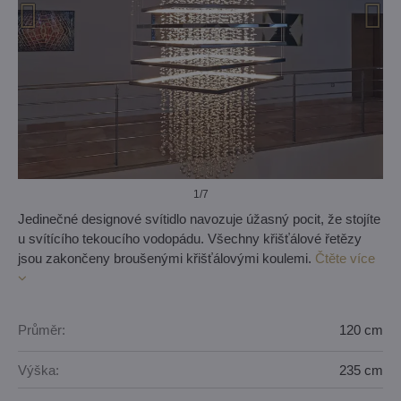
1
/7
Jedinečné designové svítidlo navozuje úžasný pocit, že stojíte
u svítícího tekoucího vodopádu. Všechny křišťálové řetězy
jsou zakončeny broušenými křišťálovými koulemi.
Čtěte více
Průměr:
120 cm
Výška:
235 cm