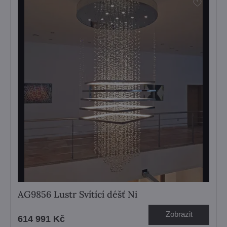
AG9856 Lustr Svítící déšť Ni
Zobrazit
614 991 Kč