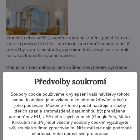
Zmenšit nebo zvětšit, vyměnit ramena, změnit počet žárovek,
zkrátit i prodloužit řetěz - možnosti jsou téměř neomezené. A
pokud by vám to nestačilo, vyrobíme křišťálový lustr komplet
na zakázku podle vašeho návrhu.
Pokud si z naší nabídky lustrů vůbec nevyberete, vyrobíme
pro vás svítidlo zcela na míru. Stačí nám výkres nebo třeba
obrázek/fotka, jak si lustr představujete. My posoudíme
Předvolby soukromí
možnosti výroby a do týdne vám pošleme návrhy včetně
vizualizací.
Soubory cookie používáme k vylepšení vaší návštěvy tohoto
webu, k analýze jeho výkonu a ke shromažďování údajů o
Jednodušší úpravy zvládneme v rámci 3–4 týdnů, složitější
jeho používání. Můžeme k tomu použít nástroje a služby
změny nebo lustr na míru zaberou přibližně 8–10 týdnů. Pokud
třetích stran a shromážděná data mohou být přenášena
by se vám stavba nebo rekonstrukce protáhla, vůbec nevadí -
partnerům v EU, USA nebo jiných zemích (Google Ads, Meta).
rádi vám lustr podržíme na našem skladu.
Kliknutím na „Přijmout všechny soubory cookie“ vyjadřujete
svůj souhlas s tímto zpracováním. Níže můžete najít podrobné
informace nebo upravit své preference
Chcete křišťálový lustr na míru? Nebo