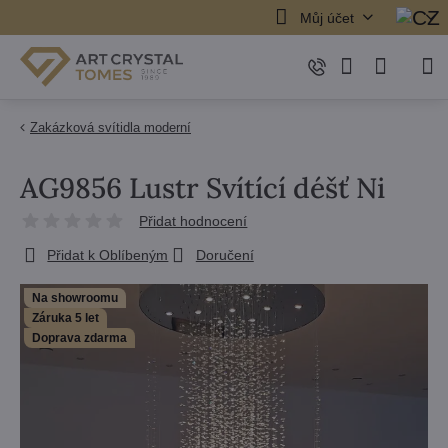
Můj účet
Zakázková svítidla moderní
AG9856 Lustr Svítící déšť Ni
Přidat hodnocení
Přidat k Oblíbeným
Doručení
Na showroomu
Záruka 5 let
Doprava zdarma