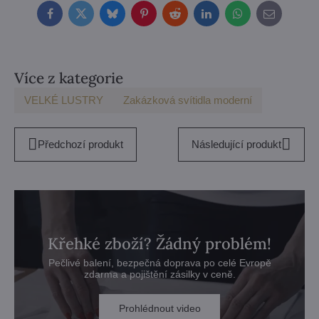
Facebook
Twitter
Bluesky
Pinterest
Reddit
LinkedIn
WhatsApp
E-
mail
Více z kategorie
VELKÉ LUSTRY
Zakázková svítidla moderní
Předchozí produkt
Následující produkt
Křehké zboží? Žádný problém!
Pečlivé balení, bezpečná doprava po celé Evropě
zdarma a pojištění zásilky v ceně.
Prohlédnout video