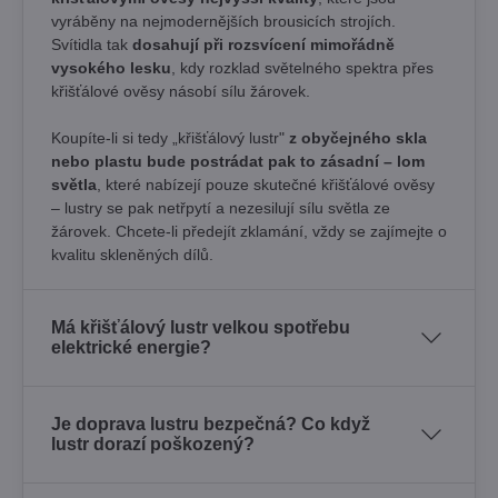
vyráběny na nejmodernějších brousicích strojích.
Svítidla tak
dosahují při rozsvícení mimořádně
vysokého lesku
, kdy rozklad světelného spektra přes
křišťálové ověsy násobí sílu žárovek. ​
Koupíte-li si tedy „křišťálový lustr"
z obyčejného skla
nebo plastu bude postrádat pak to zásadní – lom
světla
, které nabízejí pouze skutečné křišťálové ověsy
– lustry se pak netřpytí a nezesilují sílu světla ze
žárovek. Chcete-li předejít zklamání, vždy se zajímejte o
kvalitu skleněných dílů.
Má křišťálový lustr velkou spotřebu
elektrické energie?
Je doprava lustru bezpečná? Co když
lustr dorazí poškozený?