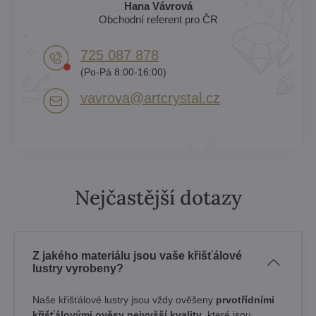
Hana Vávrová
Obchodní referent pro ČR
725 087 878​
(Po-Pá 8:00-16:00)
vavrova​@artcrystal​.cz
Nejčastější dotazy
Z jakého materiálu jsou vaše křišťálové
lustry vyrobeny?
Naše křišťálové lustry jsou vždy ověšeny
prvotřídními
křišťálovými ověsy nejvyšší kvality
, které jsou