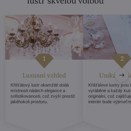
lustr skvělou volbou
Luxusní vzhled
Unikátní d
Křišťálový lustr okamžitě dodá
Křišťálové lustry jsou
místnosti nádech elegance a
vyráběné a každý kus
sofistikovanosti, což zvýší prestiž
originální, což zajišťu
jakéhokoli prostoru.
interiér bude výjimečn