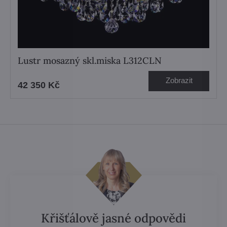
Lustr mosazný skl.miska L312CLN
Zobrazit
42 350 Kč
Křišťálově jasné odpovědi