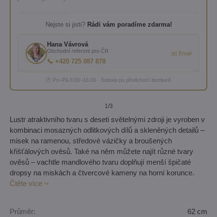
Nejste si jisti?
Rádi vám poradíme zdarma!
Hana Vávrová
Obchodní referent pro ČR
✉️ Email
📞 +420 725 087 878
🕐 Po–Pá 8:00–16:00 · Sobota po předchozí domluvě
1
/3
Lustr atraktivního tvaru s deseti světelnými zdroji je vyroben v
kombinaci mosazných odlitkových dílů a skleněných detailů –
misek na ramenou, středové vázičky a broušených
křišťálových ověsů. Také na něm můžete najít různé tvary
ověsů – vachtle mandlového tvaru doplňují menší špičaté
dropsy na miskách a čtvercové kameny na horní korunce.
Čtěte více
Průměr:
62 cm