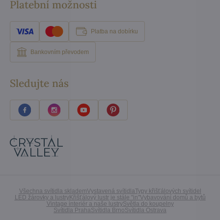
Platební možnosti
Platba na dobírku
Bankovním převodem
Sledujte nás
Všechna svítidla skladem
Vystavená svítidla
Typy křišťálových svítidel
LED žárovky a lustry
Křišťálový lustr je stále "in"
Vybavování domů a bytů
Vintage interiér a naše lustry
Světla do koupelny
Svítidla Praha
Svítidla Brno
Svítidla Ostrava