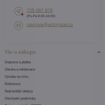
725 087 878​
(Po-Pá 8:00-16:00)
vavrova​@artcrystal​.cz
Vše o nákupu
Doprava a platba
Záruka a reklamace
Výroba na míru
Reference
Nejčastější dotazy
Obchodní podmínky