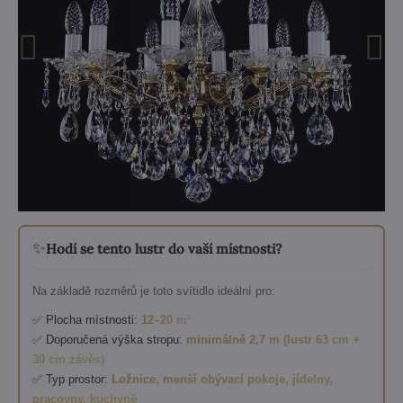
✨
Hodí se tento lustr do vaší místnosti?
Na základě rozměrů je toto svítidlo ideální pro:
✅ Plocha místnosti:
12–20 m²
✅ Doporučená výška stropu:
minimálně 2,7 m (lustr 63 cm +
30 cm závěs)
✅ Typ prostor:
Ložnice, menší obývací pokoje, jídelny,
pracovny, kuchyně