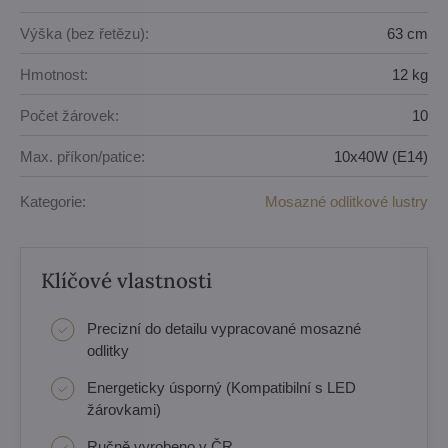
Výška (bez řetězu):
63 cm
Hmotnost:
12 kg
Počet žárovek:
10
Max. příkon/patice:
10x40W (E14)
Kategorie:
Mosazné odlitkové lustry
Klíčové vlastnosti
Precizní do detailu vypracované mosazné
odlitky
Energeticky úsporný (Kompatibilní s LED
žárovkami)
Ručně vyrobeno v ČR