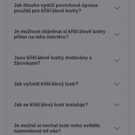
Jak dlouho vydrží povrchová úprava
použitá pro křišťálové lustry?
Je možnost objednat si křišťálové lustry
přímo na míru interiéru?
Jsou křišťálové lustry dodávány s
žárovkami?
Jak vyčistit křišťálový lustr?
Jak se křišťálový lustr instaluje?
Je možné si nechat lustr nebo svítidlo
namontovat od vás?