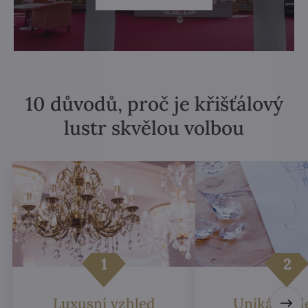
10 důvodů, proč je křišťálový
lustr skvělou volbou
Luxusní vzhled
Unikátní d