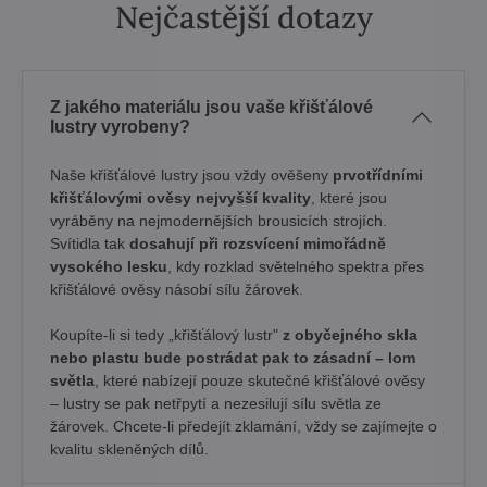
Nejčastější dotazy
Z jakého materiálu jsou vaše křišťálové
lustry vyrobeny?
Naše křišťálové lustry jsou vždy ověšeny
prvotřídními
křišťálovými ověsy nejvyšší kvality
, které jsou
vyráběny na nejmodernějších brousicích strojích.
Svítidla tak
dosahují při rozsvícení mimořádně
vysokého lesku
, kdy rozklad světelného spektra přes
křišťálové ověsy násobí sílu žárovek. ​
Koupíte-li si tedy „křišťálový lustr"
z obyčejného skla
nebo plastu bude postrádat pak to zásadní – lom
světla
, které nabízejí pouze skutečné křišťálové ověsy
– lustry se pak netřpytí a nezesilují sílu světla ze
žárovek. Chcete-li předejít zklamání, vždy se zajímejte o
kvalitu skleněných dílů.