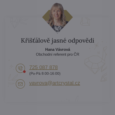
Křišťálově jasné odpovědi
Hana Vávrová
Obchodní referent pro ČR
725 087 878​
(Po-Pá 8:00-16:00)
vavrova​@artcrystal​.cz