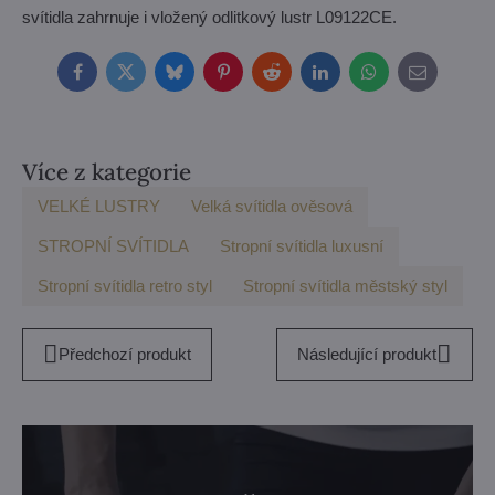
svítidla zahrnuje i vložený odlitkový lustr L09122CE.
Facebook
Twitter
Bluesky
Pinterest
Reddit
LinkedIn
WhatsApp
E-
mail
Více z kategorie
VELKÉ LUSTRY
Velká svítidla ověsová
STROPNÍ SVÍTIDLA
Stropní svítidla luxusní
Stropní svítidla retro styl
Stropní svítidla městský styl
Předchozí produkt
Následující produkt