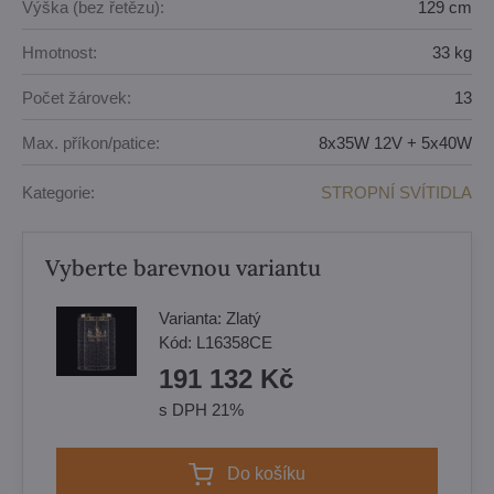
Výška (bez řetězu):
129 cm
Hmotnost:
33 kg
Počet žárovek:
13
Max. příkon/patice:
8x35W 12V + 5x40W
Kategorie:
STROPNÍ SVÍTIDLA
Vyberte barevnou variantu
Varianta:
Zlatý
Kód:
L16358CE
191 132 Kč
s DPH 21%
Do košíku