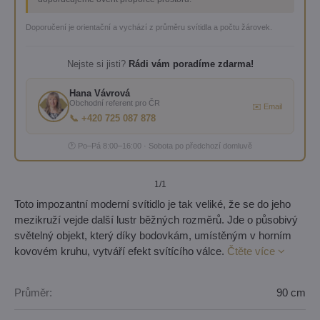
Doporučení je orientační a vychází z průměru svítidla a počtu žárovek.
Nejste si jisti?
Rádi vám poradíme zdarma!
Hana Vávrová
Obchodní referent pro ČR
✉️ Email
📞 +420 725 087 878
🕐 Po–Pá 8:00–16:00 · Sobota po předchozí domluvě
1
/1
Toto impozantní moderní svítidlo je tak veliké, že se do jeho
mezikruží vejde další lustr běžných rozměrů. Jde o působivý
světelný objekt, který díky bodovkám, umístěným v horním
kovovém kruhu, vytváří efekt svítícího válce.
Čtěte více
Průměr:
90 cm