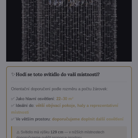
✨
Hodí se toto svítidlo do vaší místnosti?
Orientační doporučení podle rozměru a počtu žárovek:
✅ Jako hlavní osvětlení:
22–30 m²
✅ Ideální do:
větší obývací pokoje, haly a reprezentativní
místnosti
✅ Ve větším prostoru:
doporučujeme doplnit další osvětlení
⚠️ Svítidlo má výšku
129 cm
— v nižších místnostech
doporučujeme ověřit proporce prostoru.