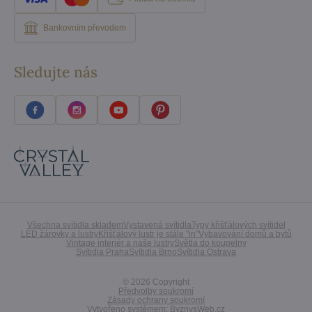
Bankovním převodem
Sledujte nás
Všechna svítidla skladem
Vystavená svítidla
Typy křišťálových svítidel
LED žárovky a lustry
Křišťálový lustr je stále "in"
Vybavování domů a bytů
Vintage interiér a naše lustry
Světla do koupelny
Svítidla Praha
Svítidla Brno
Svítidla Ostrava
©
2026
Copyright
Předvolby soukromí
Zásady ochrany soukromí
Vytvořeno systémem:
ByznysWeb.cz