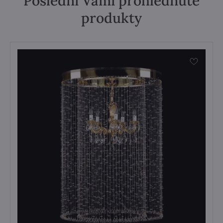
Poslední Vámi prohlédnuté
produkty