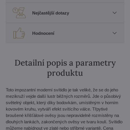
Nejčastější dotazy
Hodnocení
Detailní popis a parametry
produktu
Toto impozantní moderní svítidlo je tak veliké, že se do jeho
mezikruží vejde další lustr běžných rozměrů. Jde o působivý
světelný objekt, který díky bodovkám, umístěným v horním
kovovém kruhu, vytváří efekt svítícího válce. Třpytivé
broušené křišťálové ověsy jsou nepravidelně rozmístěny na
dlouhých lankách, zakončených ověsy ve tvaru koulí. Svítidlo
můžeme nabídnout ve zlaté nebo stříbrné variantě. Cena