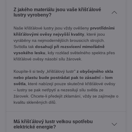
Z jakého materiálu jsou vaše křišťálové
lustry vyrobeny?
Naše křišťálové lustry jsou vždy ověšeny
prvotřídními
křišťálovými ověsy nejvyšší kvality
, které jsou
vyráběny na nejmodernějších brousicích strojích.
Svítidla tak
dosahují při rozsvícení mimořádně
vysokého lesku
, kdy rozklad světelného spektra přes
křišťálové ověsy násobí sílu žárovek. ​
Koupíte-li si tedy „křišťálový lustr"
z obyčejného skla
nebo plastu bude postrádat pak to zásadní – lom
světla
, které nabízejí pouze skutečné křišťálové ověsy
– lustry se pak netřpytí a nezesilují sílu světla ze
žárovek. Chcete-li předejít zklamání, vždy se zajímejte o
kvalitu skleněných dílů.
Má křišťálový lustr velkou spotřebu
elektrické energie?