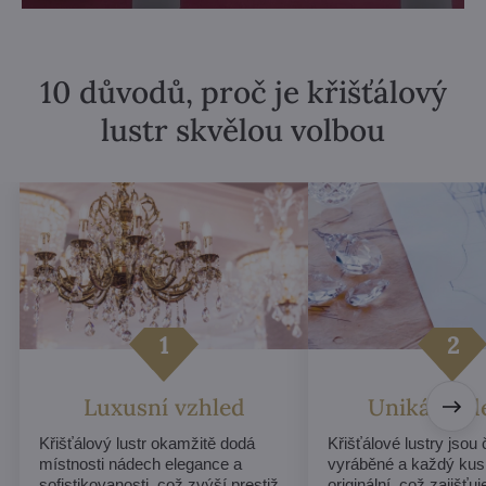
10 důvodů, proč je křišťálový
lustr skvělou volbou
Luxusní vzhled
Unikátní d
Křišťálový lustr okamžitě dodá
Křišťálové lustry jsou
místnosti nádech elegance a
vyráběné a každý kus
sofistikovanosti, což zvýší prestiž
originální, což zajišťu