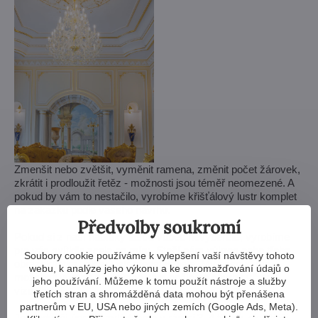
Zmenšit nebo zvětšit, vyměnit ramena, změnit počet žárovek,
zkrátit i prodloužit řetěz - možnosti jsou téměř neomezené. A
pokud by vám to nestačilo, vyrobíme křišťálový lustr komplet
na zakázku podle vašeho návrhu.
Předvolby soukromí
Pokud si z naší nabídky lustrů vůbec nevyberete, vyrobíme
pro vás svítidlo zcela na míru. Stačí nám výkres nebo třeba
Soubory cookie používáme k vylepšení vaší návštěvy tohoto
obrázek/fotka, jak si lustr představujete. My posoudíme
webu, k analýze jeho výkonu a ke shromažďování údajů o
možnosti výroby a do týdne vám pošleme návrhy včetně
jeho používání. Můžeme k tomu použít nástroje a služby
vizualizací.
třetích stran a shromážděná data mohou být přenášena
partnerům v EU, USA nebo jiných zemích (Google Ads, Meta).
Jednodušší úpravy zvládneme v rámci 3–4 týdnů, složitější