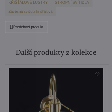
KŘIŠŤÁLOVÉ LUSTRY
STROPNÍ SVÍTIDLA
Závěsná svítidla křišťálová
Předchozí produkt
Další produkty z kolekce