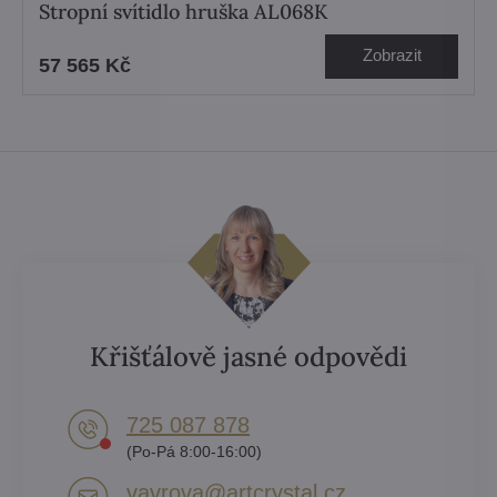
Stropní svítidlo hruška AL068K
Zobrazit
57 565 Kč
Křišťálově jasné odpovědi
725 087 878​
(Po-Pá 8:00-16:00)
vavrova​@artcrystal​.cz