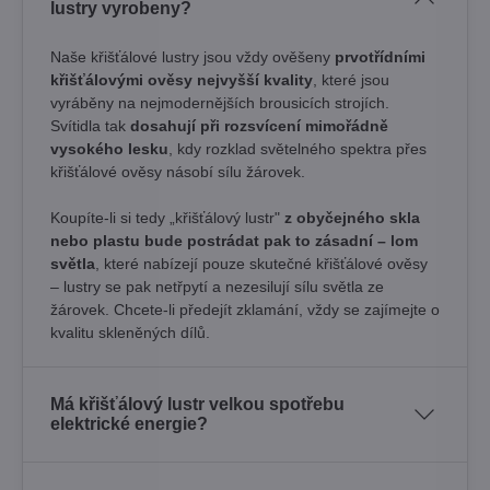
lustry vyrobeny?
Naše křišťálové lustry jsou vždy ověšeny
prvotřídními
křišťálovými ověsy nejvyšší kvality
, které jsou
vyráběny na nejmodernějších brousicích strojích.
Svítidla tak
dosahují při rozsvícení mimořádně
vysokého lesku
, kdy rozklad světelného spektra přes
křišťálové ověsy násobí sílu žárovek. ​
Koupíte-li si tedy „křišťálový lustr"
z obyčejného skla
nebo plastu bude postrádat pak to zásadní – lom
světla
, které nabízejí pouze skutečné křišťálové ověsy
– lustry se pak netřpytí a nezesilují sílu světla ze
žárovek. Chcete-li předejít zklamání, vždy se zajímejte o
kvalitu skleněných dílů.
Má křišťálový lustr velkou spotřebu
elektrické energie?