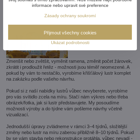
informace nebo upravit své preference
Zásady ochrany soukromí
Přijmout všechny cookies
Ukázat podrobnosti
Zmenšit nebo zvětšit, vyměnit ramena, změnit počet žárovek,
zkrátit i prodloužit řetěz - možnosti jsou téměř neomezené. A
pokud by vám to nestačilo, vyrobíme křišťálový lustr komplet
na zakázku podle vašeho návrhu.
Pokud si z naší nabídky lustrů vůbec nevyberete, vyrobíme
pro vás svítidlo zcela na míru. Stačí nám výkres nebo třeba
obrázek/fotka, jak si lustr představujete. My posoudíme
možnosti výroby a do týdne vám pošleme návrhy včetně
vizualizací.
Jednodušší úpravy zvládneme v rámci 3–4 týdnů, složitější
změny nebo lustr na míru zaberou přibližně 8–10 týdnů. Pokud
by se vám stavba nebo rekonstrukce protáhla, vůbec nevadí -