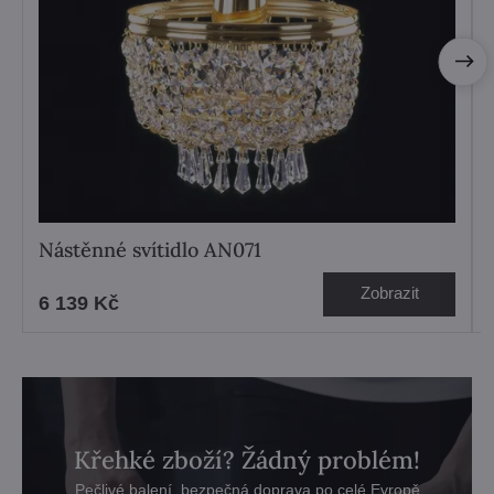
Nástěnné svítidlo AN071
Zobrazit
6 139 Kč
Křehké zboží? Žádný problém!
Pečlivé balení, bezpečná doprava po celé Evropě