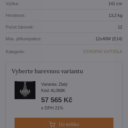
Výška:
141 cm
Hmotnost:
13,2 kg
Počet žárovek:
12
Max. příkon/patice:
12x40W (E14)
Kategorie:
STROPNÍ SVÍTIDLA
Vyberte barevnou variantu
Varianta:
Zlatý
Kód:
AL068K
57 565 Kč
s DPH 21%
Do košíku