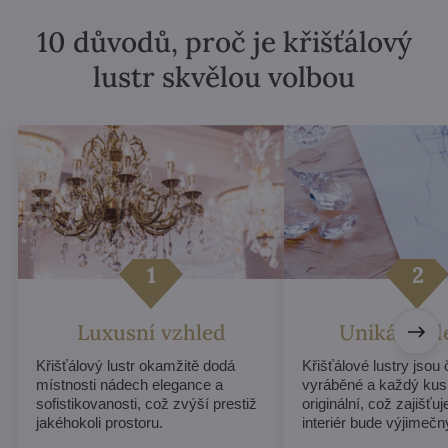
10 důvodů, proč je křišťálový
lustr skvělou volbou
Luxusní vzhled
Unikátní d
Křišťálový lustr okamžitě dodá
Křišťálové lustry jsou
místnosti nádech elegance a
vyráběné a každý kus
sofistikovanosti, což zvýší prestiž
originální, což zajišťu
jakéhokoli prostoru.
interiér bude výjimečn