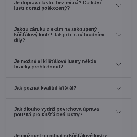
Je doprava lustru bezpečná? Co když
lustr dorazí poškozený?
Jakou záruku získám na zakoupený
křišťálový lustr? Jak je to s náhradními
díly?
Je možné si křišťálové lustry někde
fyzicky prohlédnout?
Jak poznat kvalitní křišťál?
Jak dlouho vydrží povrchová úprava
použitá pro křišťálové lustry?
Je možnost objednat si křišťálové lustry