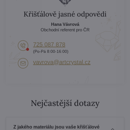
Křišťálově jasné odpovědi
Hana Vávrová
Obchodní referent pro ČR
725 087 878​
(Po-Pá 8:00-16:00)
vavrova​@artcrystal​.cz
Nejčastější dotazy
Z jakého materiálu jsou vaše křišťálové