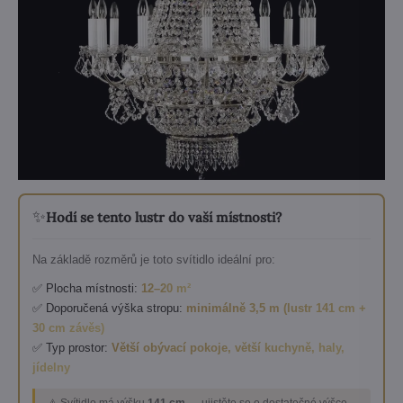
✨
Hodí se tento lustr do vaší místnosti?
Na základě rozměrů je toto svítidlo ideální pro:
✅ Plocha místnosti:
12–20 m²
✅ Doporučená výška stropu:
minimálně 3,5 m (lustr 141 cm +
30 cm závěs)
✅ Typ prostor:
Větší obývací pokoje, větší kuchyně, haly,
jídelny