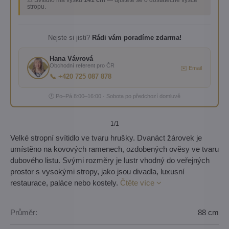
⚠️ Svítidlo má výšku
141 cm
— ujistěte se o dostatečné výšce
stropu.
Nejste si jisti?
Rádi vám poradíme zdarma!
Hana Vávrová
Obchodní referent pro ČR
✉️ Email
📞 +420 725 087 878
🕐 Po–Pá 8:00–16:00 · Sobota po předchozí domluvě
1
/1
Velké stropní svítidlo ve tvaru hrušky. Dvanáct žárovek je
umístěno na kovových ramenech, ozdobených ověsy ve tvaru
dubového listu. Svými rozměry je lustr vhodný do veřejných
prostor s vysokými stropy, jako jsou divadla, luxusní
restaurace, paláce nebo kostely.
Čtěte více
Průměr:
88 cm