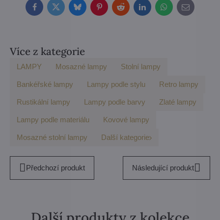
Facebook
Twitter
Bluesky
Pinterest
Reddit
LinkedIn
WhatsApp
E-
mail
Více z kategorie
LAMPY
Mosazné lampy
Stolní lampy
Bankéřské lampy
Lampy podle stylu
Retro lampy
Rustikální lampy
Lampy podle barvy
Zlaté lampy
Lampy podle materiálu
Kovové lampy
Mosazné stolní lampy
Další kategorie
Předchozí produkt
Následující produkt
Další produkty z kolekce