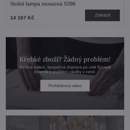
Stolní lampa mosazná S396
Zobrazit
14 167 Kč
Křehké zboží? Žádný problém!
Pečlivé balení, bezpečná doprava po celé Evropě
zdarma a pojištění zásilky v ceně.
Prohlédnout video