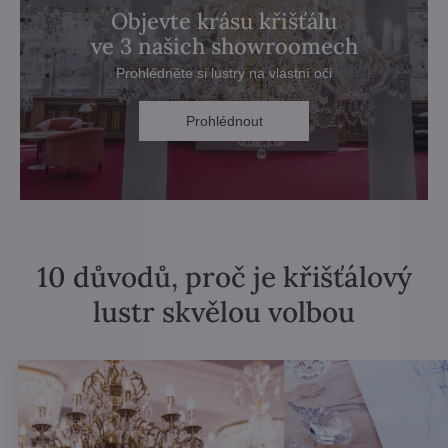
Objevte krásu křišťálu
ve 3 našich showroomech
Prohlédněte si lustry na vlastní oči
Prohlédnout
10 důvodů, proč je křišťálový
lustr skvělou volbou