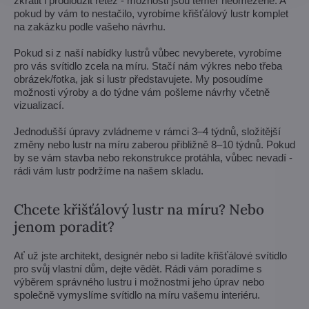
zkrátit i prodloužit řetěz - možnosti jsou téměř neomezené. A
pokud by vám to nestačilo, vyrobíme křišťálový lustr komplet
na zakázku podle vašeho návrhu.
Pokud si z naší nabídky lustrů vůbec nevyberete, vyrobíme
pro vás svítidlo zcela na míru. Stačí nám výkres nebo třeba
obrázek/fotka, jak si lustr představujete. My posoudíme
možnosti výroby a do týdne vám pošleme návrhy včetně
vizualizací.
Jednodušší úpravy zvládneme v rámci 3–4 týdnů, složitější
změny nebo lustr na míru zaberou přibližně 8–10 týdnů. Pokud
by se vám stavba nebo rekonstrukce protáhla, vůbec nevadí -
rádi vám lustr podržíme na našem skladu.
Chcete křišťálový lustr na míru? Nebo
jenom poradit?
Ať už jste architekt, designér nebo si ladíte křišťálové svítidlo
pro svůj vlastní dům, dejte vědět. Rádi vám poradíme s
výběrem správného lustru i možnostmi jeho úprav nebo
společně vymyslíme svítidlo na míru vašemu interiéru.