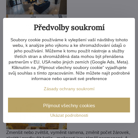
Předvolby soukromí
Soubory cookie používáme k vylepšení vaší návštěvy tohoto
webu, k analýze jeho výkonu a ke shromažďování údajů o
jeho používání. Můžeme k tomu použít nástroje a služby
třetích stran a shromážděná data mohou být přenášena
partnerům v EU, USA nebo jiných zemích (Google Ads, Meta).
Kliknutím na „Přijmout všechny soubory cookie“ vyjadřujete
svůj souhlas s tímto zpracováním. Níže můžete najít podrobné
informace nebo upravit své preference
Zásady ochrany soukromí
Přijmout všechny cookies
Ukázat podrobnosti
Zmenšit nebo zvětšit, vyměnit ramena, změnit počet žárovek,