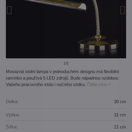
1
/2
Mosazná stolní lampa v jednoduchém designu má flexibilní
ramínko a používá 5 LED zdrojů. Bude nápadnou ozdobou
Vašeho pracovního stolu i nočního stolku.
Čtěte více
Délka:
30 cm
Výška:
31 cm
Šířka:
21 cm