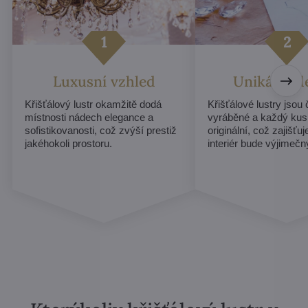
Luxusní vzhled
Unikátní d
Křišťálový lustr okamžitě dodá
Křišťálové lustry jsou
místnosti nádech elegance a
vyráběné a každý kus
sofistikovanosti, což zvýší prestiž
originální, což zajišťu
jakéhokoli prostoru.
interiér bude výjimečn