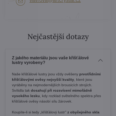
vavrova​@artcrystal​.cz
Nejčastější dotazy
Z jakého materiálu jsou vaše křišťálové
lustry vyrobeny?
Naše křišťálové lustry jsou vždy ověšeny
prvotřídními
křišťálovými ověsy nejvyšší kvality
, které jsou
vyráběny na nejmodernějších brousicích strojích.
Svítidla tak
dosahují při rozsvícení mimořádně
vysokého lesku
, kdy rozklad světelného spektra přes
křišťálové ověsy násobí sílu žárovek. ​
Koupíte-li si tedy „křišťálový lustr"
z obyčejného skla