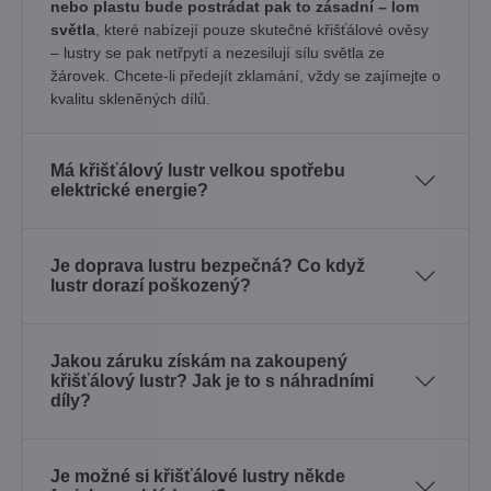
nebo plastu bude postrádat pak to zásadní – lom
světla
, které nabízejí pouze skutečné křišťálové ověsy
– lustry se pak netřpytí a nezesilují sílu světla ze
žárovek. Chcete-li předejít zklamání, vždy se zajímejte o
kvalitu skleněných dílů.
Má křišťálový lustr velkou spotřebu
elektrické energie?
Je doprava lustru bezpečná? Co když
lustr dorazí poškozený?
Jakou záruku získám na zakoupený
křišťálový lustr? Jak je to s náhradními
díly?
Je možné si křišťálové lustry někde