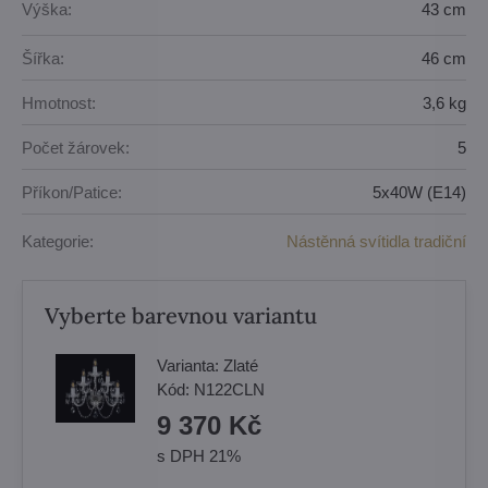
Výška:
43 cm
Šířka:
46 cm
Hmotnost:
3,6 kg
Počet žárovek:
5
Příkon/Patice:
5x40W (E14)
Kategorie:
Nástěnná svítidla tradiční
Vyberte barevnou variantu
Varianta:
Zlaté
Kód:
N122CLN
9 370 Kč
s DPH 21%