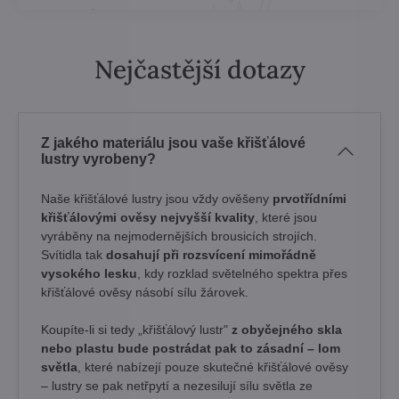
Nejčastější dotazy
Z jakého materiálu jsou vaše křišťálové
lustry vyrobeny?
Naše křišťálové lustry jsou vždy ověšeny
prvotřídními
křišťálovými ověsy nejvyšší kvality
, které jsou
vyráběny na nejmodernějších brousicích strojích.
Svítidla tak
dosahují při rozsvícení mimořádně
vysokého lesku
, kdy rozklad světelného spektra přes
křišťálové ověsy násobí sílu žárovek. ​
Koupíte-li si tedy „křišťálový lustr"
z obyčejného skla
nebo plastu bude postrádat pak to zásadní – lom
světla
, které nabízejí pouze skutečné křišťálové ověsy
– lustry se pak netřpytí a nezesilují sílu světla ze