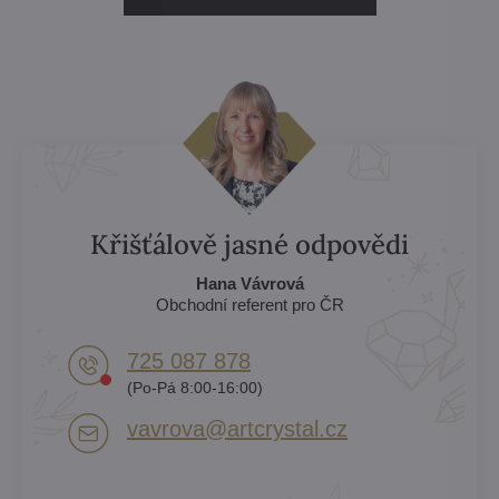
Křišťálově jasné odpovědi
Hana Vávrová
Obchodní referent pro ČR
725 087 878​
(Po-Pá 8:00-16:00)
vavrova​@artcrystal​.cz