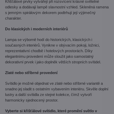
Křišťálové prvky vytvářejí při rozsvícení krásné světelné
odlesky a dodávají lampě slavnostní vzhled. Skleněná ramena
s jemným spirálovým dekorem podtrhují její výjimečný
charakter.
Do klasických i moderních interiérů
Lampa se výborně hodí do historických, klasických i
současných interiérů. Vynikne v obývacím pokoji, ložnici,
reprezentativní chodbě i hotelových prostorách. Díky
elegantnímu provedení může sloužit jako samostatný
dekorativní prvek i jako doplněk větších stropních svítidel.
Zlaté nebo stříbrné provedení
Svítidlo je možné objednat ve zlaté nebo stříbrné variantě a
snadno jej sladit s ostatním vybavením interiéru. Skvěle doplní
lustry a další svítidla ze stejné kolekce, čímž vytvoří
harmonicky sjednocený prostor.
Vyberte si křišťálové svítidlo, které promění světlo v