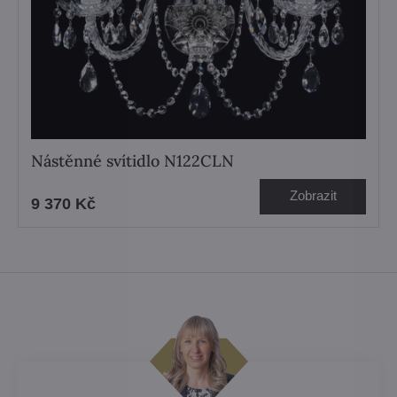
Nástěnné svítidlo N122CLN
Zobrazit
9 370 Kč