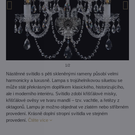
1
/2
Nástěnné svítidlo s pěti skleněnými rameny působí velmi
harmonicky a luxusně. Lampa s trojúhelníkovou siluetou se
může stát překrásným doplňkem klasického, historizujícího,
ale i moderního interiéru. Svítidlo zdobí křišťálové misky,
křišťálové ověsy ve tvaru mandlí – tzv. vachtle, a řetězy z
oktagonů. Lampu je možno objednat ve zlatém nebo stříbrném
provedení. Krásně doplní stropní svítidla ve stejném
provedení.
Čtěte více