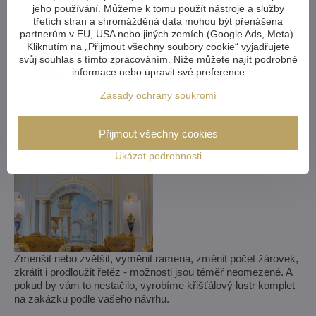
jeho používání. Můžeme k tomu použít nástroje a služby
třetích stran a shromážděná data mohou být přenášena
partnerům v EU, USA nebo jiných zemích (Google Ads, Meta).
Kliknutím na „Přijmout všechny soubory cookie“ vyjadřujete
svůj souhlas s tímto zpracováním. Níže můžete najít podrobné
informace nebo upravit své preference
Zásady ochrany soukromí
Přijmout všechny cookies
Ukázat podrobnosti
Zmenšit nebo zvětšit, vyměnit ramena, změnit počet žárovek,
zkrátit i prodloužit řetěz - možnosti jsou téměř neomezené. A
pokud by vám to nestačilo, vyrobíme křišťálový lustr komplet
na zakázku podle vašeho návrhu.