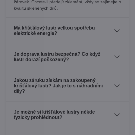
žárovek. Chcete-li předejít zklamání, vždy se zajímejte o
kvalitu skleněných dílů.
Má křišťálový lustr velkou spotřebu
elektrické energie?
Je doprava lustru bezpečná? Co když
lustr dorazí poškozený?
Jakou záruku získám na zakoupený
křišťálový lustr? Jak je to s náhradními
díly?
Je možné si křišťálové lustry někde
fyzicky prohlédnout?