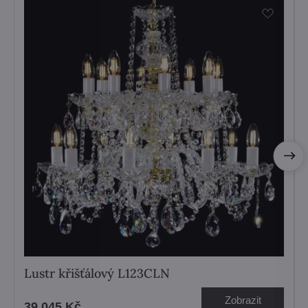
Lustr křišťálový L123CLN
Zobrazit
39 045 Kč