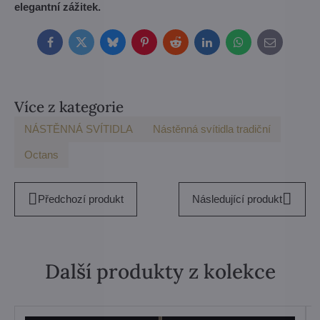
elegantní zážitek.
Facebook
Twitter
Bluesky
Pinterest
Reddit
LinkedIn
WhatsApp
E-
mail
Více z kategorie
NÁSTĚNNÁ SVÍTIDLA
Nástěnná svítidla tradiční
Octans
Předchozí produkt
Následující produkt
Další produkty z kolekce