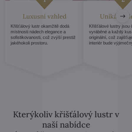
Luxusní vzhled
Unikátní d
Křišťálový lustr okamžitě dodá
Křišťálové lustry jsou
místnosti nádech elegance a
vyráběné a každý kus
sofistikovanosti, což zvýší prestiž
originální, což zajišťu
jakéhokoli prostoru.
interiér bude výjimečn
Kterýkoliv křišťálový lustr v
naší nabídce