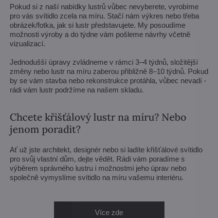
Pokud si z naší nabídky lustrů vůbec nevyberete, vyrobíme
pro vás svítidlo zcela na míru. Stačí nám výkres nebo třeba
obrázek/fotka, jak si lustr představujete. My posoudíme
možnosti výroby a do týdne vám pošleme návrhy včetně
vizualizací.
Jednodušší úpravy zvládneme v rámci 3–4 týdnů, složitější
změny nebo lustr na míru zaberou přibližně 8–10 týdnů. Pokud
by se vám stavba nebo rekonstrukce protáhla, vůbec nevadí -
rádi vám lustr podržíme na našem skladu.
Chcete křišťálový lustr na míru? Nebo
jenom poradit?
Ať už jste architekt, designér nebo si ladíte křišťálové svítidlo
pro svůj vlastní dům, dejte vědět. Rádi vám poradíme s
výběrem správného lustru i možnostmi jeho úprav nebo
společně vymyslíme svítidlo na míru vašemu interiéru.
Více zde