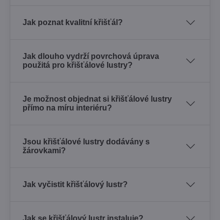
Jak poznat kvalitní křišťál?
Jak dlouho vydrží povrchová úprava
použitá pro křišťálové lustry?
Je možnost objednat si křišťálové lustry
přímo na míru interiéru?
Jsou křišťálové lustry dodávány s
žárovkami?
Jak vyčistit křišťálový lustr?
Jak se křišťálový lustr instaluje?