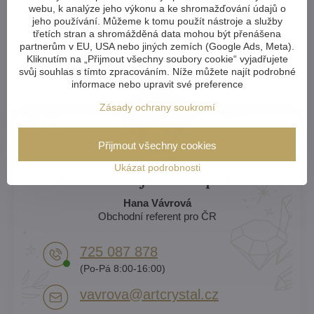
webu, k analýze jeho výkonu a ke shromažďování údajů o
Více zde
jeho používání. Můžeme k tomu použít nástroje a služby
třetích stran a shromážděná data mohou být přenášena
partnerům v EU, USA nebo jiných zemích (Google Ads, Meta).
Kliknutím na „Přijmout všechny soubory cookie“ vyjadřujete
svůj souhlas s tímto zpracováním. Níže můžete najít podrobné
informace nebo upravit své preference
Zásady ochrany soukromí
Přijmout všechny cookies
Ukázat podrobnosti
Křišťálově jasné odpovědi
Hana Vávrová
Obchodní referent pro ČR
725 087 878​
(Po-Pá 8:00-16:00)
vavrova​@artcrystal​.cz