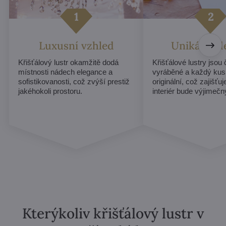
Luxusní vzhled
Unikátní d
Křišťálový lustr okamžitě dodá
Křišťálové lustry jsou
místnosti nádech elegance a
vyráběné a každý kus
sofistikovanosti, což zvýší prestiž
originální, což zajišťu
jakéhokoli prostoru.
interiér bude výjimečn
Kterýkoliv křišťálový lustr v