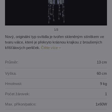
1
/3
Nový, originální typ svítidla je tvořen skleněným stínítkem ve
tvaru válce, které je překryto krásnou krajkou z broušených
křišťálových perliček.
Čtěte více
Průměr:
13 cm
Výška:
60 cm
Hmotnost:
9 kg
Počet žárovek:
1
Max. příkon/patice:
1x60W