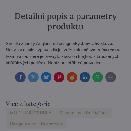
Detailní popis a parametry
produktu
Svítidlo značky Artglass od designérky Jany Chvojkové.
Nový, originální typ svítidla je tvořen skleněným stínítkem ve
tvaru válce, které je překryto krásnou krajkou z broušených
křišťálových perliček. Nabízíme stříbrné provedení.
Facebook
Twitter
Bluesky
Pinterest
Reddit
LinkedIn
WhatsApp
E-
mail
Více z kategorie
MODERNÍ SVÍTIDLA
Moderní svítidla závěsná
Designová svítidla závěsná