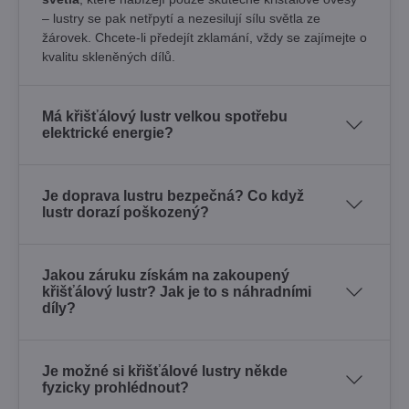
– lustry se pak netřpytí a nezesilují sílu světla ze
žárovek. Chcete-li předejít zklamání, vždy se zajímejte o
kvalitu skleněných dílů.
Má křišťálový lustr velkou spotřebu
elektrické energie?
Je doprava lustru bezpečná? Co když
lustr dorazí poškozený?
Jakou záruku získám na zakoupený
křišťálový lustr? Jak je to s náhradními
díly?
Je možné si křišťálové lustry někde
fyzicky prohlédnout?