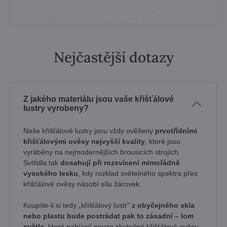
Nejčastější dotazy
Z jakého materiálu jsou vaše křišťálové
lustry vyrobeny?
Naše křišťálové lustry jsou vždy ověšeny
prvotřídními
křišťálovými ověsy nejvyšší kvality
, které jsou
vyráběny na nejmodernějších brousicích strojích.
Svítidla tak
dosahují při rozsvícení mimořádně
vysokého lesku
, kdy rozklad světelného spektra přes
křišťálové ověsy násobí sílu žárovek. ​
Koupíte-li si tedy „křišťálový lustr"
z obyčejného skla
nebo plastu bude postrádat pak to zásadní – lom
světla
, které nabízejí pouze skutečné křišťálové ověsy