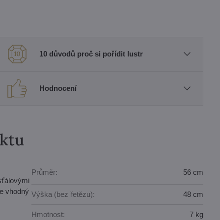
10 důvodů proč si pořídit lustr
Hodnocení
uktu
Průměr:
56 cm
šťálovými
je vhodný
Výška (bez řetězu):
48 cm
Hmotnost:
7 kg