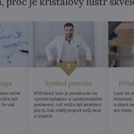
, proč je křišťálový lustr skvě
sign
Symbol prestiže
Přit
často ručně
Křišťálový lustr je považován za
Lustr se 
může být
symbol bohatství a společenského
místnosti,
, že váš
postavení, což může být atraktivní
a stává s
.
pro ty, kdo chtějí projevit svůj vkus
pro hosty.
a úspěch.