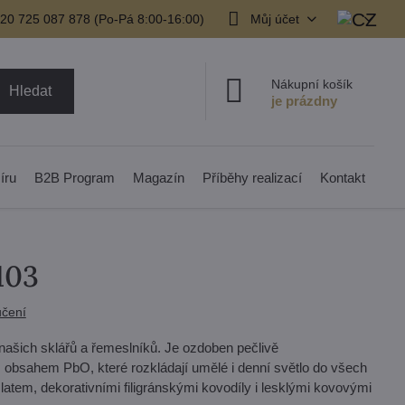
20 725 087 878​ (Po-Pá 8:00-16:00)
Můj účet
Nákupní košík
Hledat
íru
B2B Program
Magazín
Příběhy realizací
Kontakt
103
čení
našich sklářů a řemeslníků. Je ozdoben pečlivě
 obsahem PbO, které rozkládají umělé i denní světlo do všech
tem, dekorativními filigránskými kovodíly i lesklými kovovými