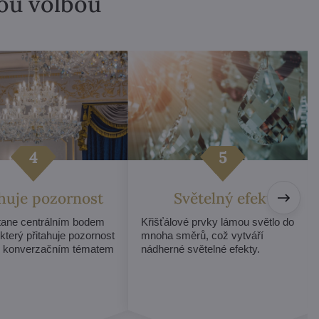
lou volbou
ahuje pozornost
Světelný efekt
stane centrálním bodem
Křišťálové prvky lámou světlo do
 který přitahuje pozornost
mnoha směrů, což vytváří
e konverzačním tématem
nádherné světelné efekty.