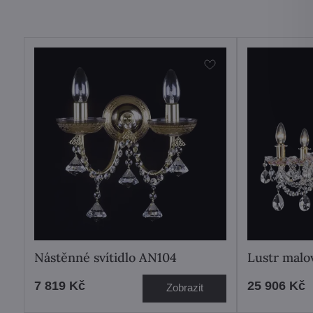
Nástěnné svítidlo AN104
Lustr malo
7 819 Kč
25 906 Kč
Zobrazit