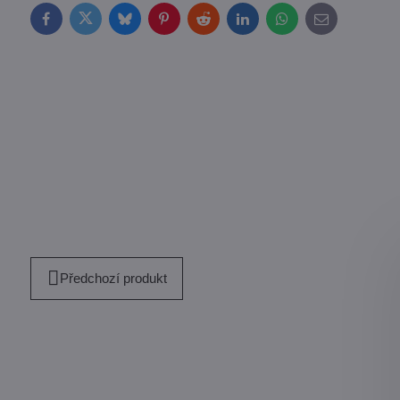
Facebook
Twitter
Bluesky
Pinterest
Reddit
LinkedIn
WhatsApp
E-
mail
Předchozí produkt