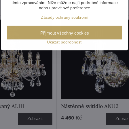
tímto zpracováním. Níže můžete najít podrobné informace
nebo upravit své preference
Zásady ochrany soukromí
Přijmout všechny cookies
Ukázat podrobnosti
vaný AL111
Nástěnné svítidlo AN112
4 460 Kč
Zobrazit
Zobrazi