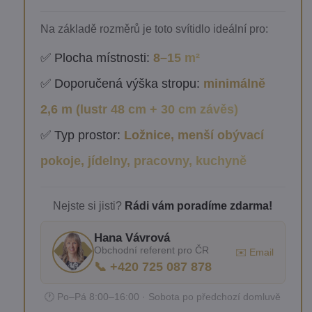
Na základě rozměrů je toto svítidlo ideální pro:
✅ Plocha místnosti:
8–15 m²
✅ Doporučená výška stropu:
minimálně
2,6 m (lustr 48 cm + 30 cm závěs)
✅ Typ prostor:
Ložnice, menší obývací
pokoje, jídelny, pracovny, kuchyně
Nejste si jisti?
Rádi vám poradíme zdarma!
Hana Vávrová
Obchodní referent pro ČR
✉️ Email
📞 +420 725 087 878
🕐 Po–Pá 8:00–16:00 · Sobota po předchozí domluvě