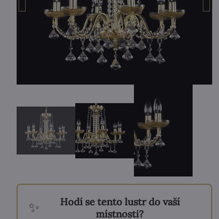
Hodí se tento lustr do vaší
✨
místnosti?