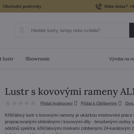
Obchodní podmínky
Máte dotaz? +4
t lustr
Showroom
Výroba na m
Lustr s kovovými rameny AL
Přidat hodnocení
Přidat k Oblíbeným
Doru
Křišťálový lustr s kovovými rameny je ukázkou mistrovské práce 
propracovanými skleněnými i kovovými díly - broušenými ověsy s
odstínů spektra, křišťálovými miskami zdobenými 24-karátovým zla