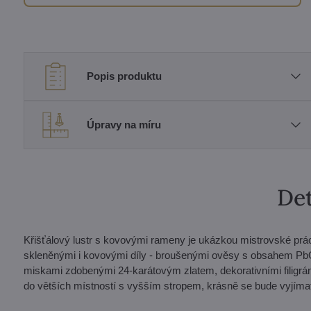
Popis produktu
Úpravy na míru
Det
Křišťálový lustr s kovovými rameny je ukázkou mistrovské prá
skleněnými i kovovými díly - broušenými ověsy s obsahem PbO, 
miskami zdobenými 24-karátovým zlatem, dekorativními filigrá
do větších místností s vyšším stropem, krásně se bude vyjímat 