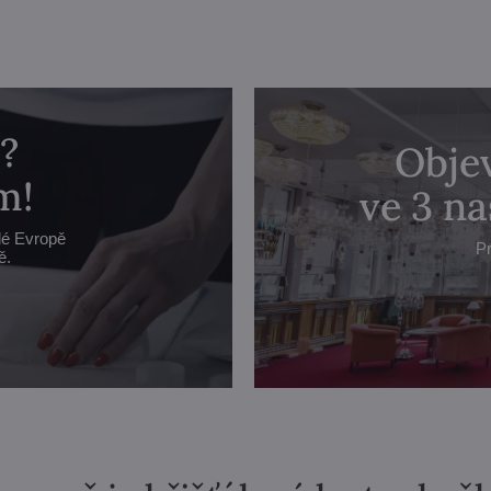
?
Objev
m!
ve 3 n
lé Evropě
Pr
ě.