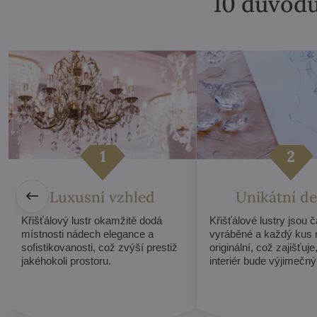
10 důvodů
Luxusní vzhled
Unikátní de
Křišťálový lustr okamžitě dodá
Křišťálové lustry jsou 
místnosti nádech elegance a
vyráběné a každý kus 
sofistikovanosti, což zvýší prestiž
originální, což zajišťuje
jakéhokoli prostoru.
interiér bude výjimečný