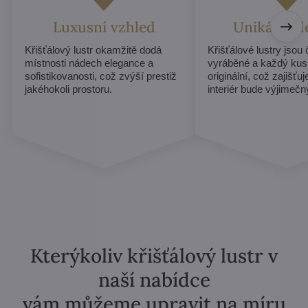
Luxusní vzhled
Unikátní d
Křišťálový lustr okamžitě dodá
Křišťálové lustry jsou
místnosti nádech elegance a
vyráběné a každý kus
sofistikovanosti, což zvýší prestiž
originální, což zajišťu
jakéhokoli prostoru.
interiér bude výjimečn
Kterýkoliv křišťálový lustr v
naší nabídce
vám můžeme upravit na míru