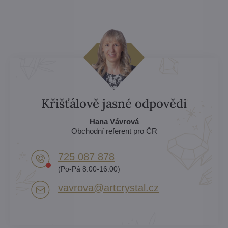
Křišťálově jasné odpovědi
Hana Vávrová
Obchodní referent pro ČR
725 087 878​
(Po-Pá 8:00-16:00)
vavrova​@artcrystal​.cz