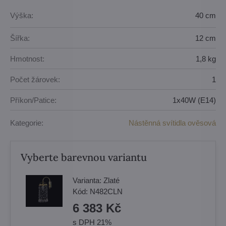
Výška:
40 cm
Šířka:
12 cm
Hmotnost:
1,8 kg
Počet žárovek:
1
Příkon/Patice:
1x40W (E14)
Kategorie:
Nástěnná svítidla ověsová
Vyberte barevnou variantu
Varianta:
Zlaté
Kód:
N482CLN
6 383 Kč
s DPH 21%