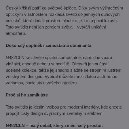
Český křišťál patří ke světové špičce. Díky svým výjimečným
optickým vlastnostem rozkládá světlo do jemných duhových
odlesků, které dodají prostoru hloubku, jiskru a pocit luxusu.
Toto svítidlo není jen zdrojem světla – vytváří unikátní
atmosféru.
Dokonalý doplněk i samostatná dominanta
N482CLN se skvěle uplatní samostatně, například vpáru
vložnici, chodbě nebo u schodiště. Zároveň je součástí
ucelené kolekce, takže jej snadno sladíte se stropním lustrem
ve stejném designu. Vybírat můžete mezi zlatou a stříbrnou
variantou, podle stylu vašeho interiéru.
Proč si ho zamilujete
Toto svítidlo je ideální volbou pro moderní interiéry, kde chcete
propojit čistý design svýrazným světelným efektem.
N482CLN – malý detail, který změní celý prostor.