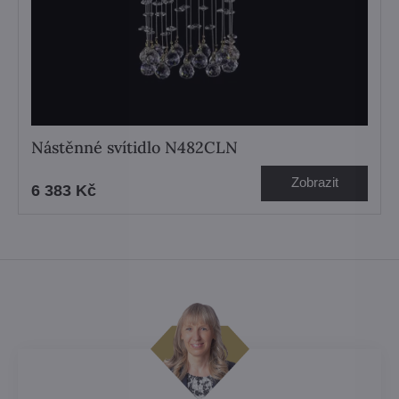
Nástěnné svítidlo N482CLN
Zobrazit
6 383 Kč