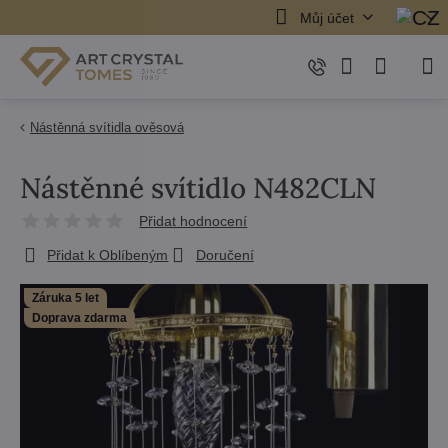
Můj účet
Nástěnná svítidla ověsová
Nástěnné svítidlo N482CLN
Přidat hodnocení
Přidat k Oblíbeným
Doručení
Záruka 5 let
Doprava zdarma