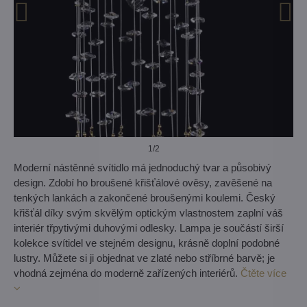
1
/2
Moderní nástěnné svítidlo má jednoduchý tvar a působivý
design. Zdobí ho broušené křišťálové ověsy, zavěšené na
tenkých lankách a zakončené broušenými koulemi. Český
křišťál díky svým skvělým optickým vlastnostem zaplní váš
interiér třpytivými duhovými odlesky. Lampa je součástí širší
kolekce svítidel ve stejném designu, krásně doplní podobné
lustry. Můžete si ji objednat ve zlaté nebo stříbrné barvě; je
vhodná zejména do moderně zařízených interiérů.
Čtěte více