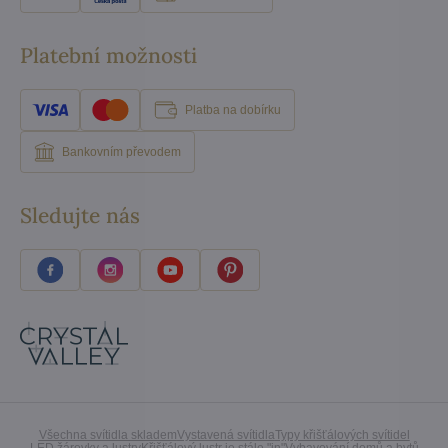
Platební možnosti
Platba na dobírku
Bankovním převodem
Sledujte nás
Všechna svítidla skladem
Vystavená svítidla
Typy křišťálových svítidel
LED žárovky a lustry
Křišťálový lustr je stále "in"
Vybavování domů a bytů