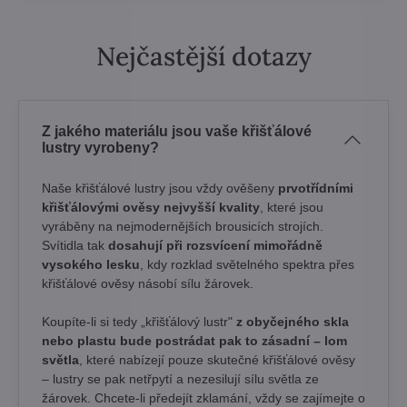
Nejčastější dotazy
Z jakého materiálu jsou vaše křišťálové
lustry vyrobeny?
Naše křišťálové lustry jsou vždy ověšeny
prvotřídními
křišťálovými ověsy nejvyšší kvality
, které jsou
vyráběny na nejmodernějších brousicích strojích.
Svítidla tak
dosahují při rozsvícení mimořádně
vysokého lesku
, kdy rozklad světelného spektra přes
křišťálové ověsy násobí sílu žárovek. ​
Koupíte-li si tedy „křišťálový lustr"
z obyčejného skla
nebo plastu bude postrádat pak to zásadní – lom
světla
, které nabízejí pouze skutečné křišťálové ověsy
– lustry se pak netřpytí a nezesilují sílu světla ze
žárovek. Chcete-li předejít zklamání, vždy se zajímejte o