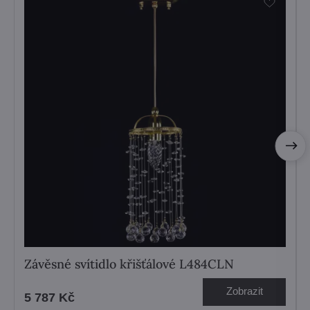
Závěsné svítidlo křišťálové L484CLN
Zobrazit
5 787 Kč