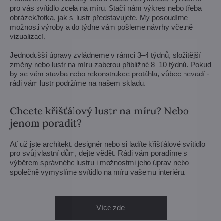
pro vás svítidlo zcela na míru. Stačí nám výkres nebo třeba
obrázek/fotka, jak si lustr představujete. My posoudíme
možnosti výroby a do týdne vám pošleme návrhy včetně
vizualizací.
Jednodušší úpravy zvládneme v rámci 3–4 týdnů, složitější
změny nebo lustr na míru zaberou přibližně 8–10 týdnů. Pokud
by se vám stavba nebo rekonstrukce protáhla, vůbec nevadí -
rádi vám lustr podržíme na našem skladu.
Chcete křišťálový lustr na míru? Nebo
jenom poradit?
Ať už jste architekt, designér nebo si ladíte křišťálové svítidlo
pro svůj vlastní dům, dejte vědět. Rádi vám poradíme s
výběrem správného lustru i možnostmi jeho úprav nebo
společně vymyslíme svítidlo na míru vašemu interiéru.
Více zde