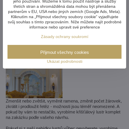
jeho používání. Můžeme k tomu použít nástroje a služby
třetích stran a shromážděná data mohou být přenášena
partnerům v EU, USA nebo jiných zemích (Google Ads, Meta).
Kliknutím na „Přijmout všechny soubory cookie“ vyjadřujete
svůj souhlas s tímto zpracováním. Níže můžete najít podrobné
informace nebo upravit své preference
Zásady ochrany soukromí
Přijmout všechny cookies
Ukázat podrobnosti
Zmenšit nebo zvětšit, vyměnit ramena, změnit počet žárovek,
zkrátit i prodloužit řetěz - možnosti jsou téměř neomezené. A
pokud by vám to nestačilo, vyrobíme křišťálový lustr komplet
na zakázku podle vašeho návrhu.
Pokud si z naší nabídky lustrů vůbec nevyberete, vyrobíme