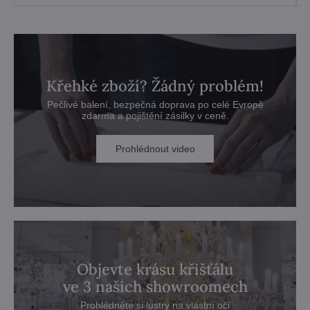
Křehké zboží? Žádný problém!
Pečlivé balení, bezpečná doprava po celé Evropě
zdarma a pojištění zásilky v ceně.
Prohlédnout video
Objevte krásu křišťálu
ve 3 našich showroomech
Prohlédněte si lustry na vlastní oči