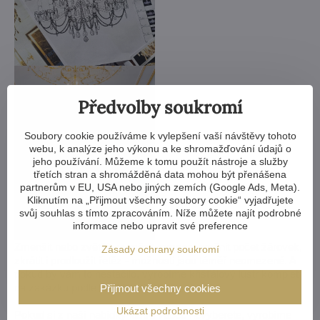
Předvolby soukromí
Soubory cookie používáme k vylepšení vaší návštěvy tohoto
webu, k analýze jeho výkonu a ke shromažďování údajů o
jeho používání. Můžeme k tomu použít nástroje a služby
třetích stran a shromážděná data mohou být přenášena
partnerům v EU, USA nebo jiných zemích (Google Ads, Meta).
Kliknutím na „Přijmout všechny soubory cookie“ vyjadřujete
svůj souhlas s tímto zpracováním. Níže můžete najít podrobné
informace nebo upravit své preference
Zmenšit nebo zvětšit, vyměnit ramena, změnit počet žárovek,
Zásady ochrany soukromí
zkrátit i prodloužit řetěz - možnosti jsou téměř neomezené. A
pokud by vám to nestačilo, vyrobíme křišťálový lustr komplet
na zakázku podle vašeho návrhu.
Přijmout všechny cookies
Ukázat podrobnosti
Pokud si z naší nabídky lustrů vůbec nevyberete, vyrobíme