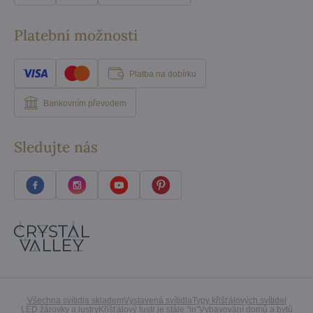
Platební možnosti
Platba na dobírku
Bankovním převodem
Sledujte nás
Všechna svítidla skladem
Vystavená svítidla
Typy křišťálových svítidel
LED žárovky a lustry
Křišťálový lustr je stále "in"
Vybavování domů a bytů