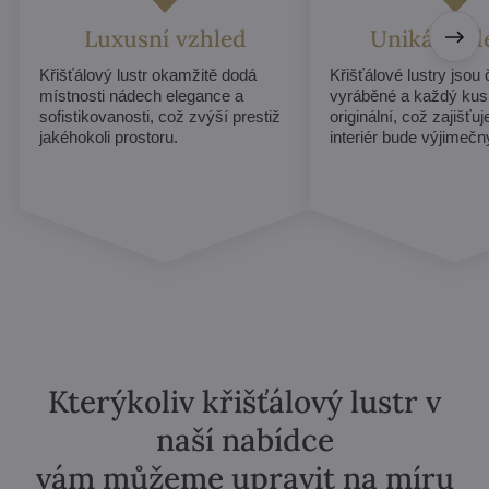
Luxusní vzhled
Unikátní d
Křišťálový lustr okamžitě dodá
Křišťálové lustry jsou
místnosti nádech elegance a
vyráběné a každý kus
sofistikovanosti, což zvýší prestiž
originální, což zajišťu
jakéhokoli prostoru.
interiér bude výjimečn
Kterýkoliv křišťálový lustr v
naší nabídce
vám můžeme upravit na míru