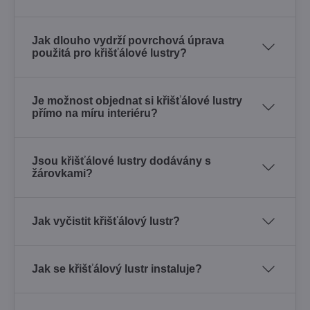
Jak dlouho vydrží povrchová úprava
použitá pro křišťálové lustry?
Je možnost objednat si křišťálové lustry
přímo na míru interiéru?
Jsou křišťálové lustry dodávány s
žárovkami?
Jak vyčistit křišťálový lustr?
Jak se křišťálový lustr instaluje?