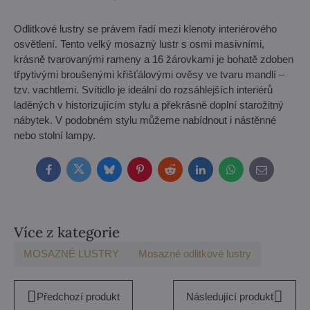
Odlitkové lustry se právem řadí mezi klenoty interiérového
osvětlení. Tento velký mosazný lustr s osmi masivními,
krásně tvarovanými rameny a 16 žárovkami je bohatě zdoben
třpytivými broušenými křišťálovými ověsy ve tvaru mandlí –
tzv. vachtlemi. Svítidlo je ideální do rozsáhlejších interiérů
laděných v historizujícím stylu a překrásně doplní starožitný
nábytek. V podobném stylu můžeme nabídnout i nástěnné
nebo stolní lampy.
Facebook
Twitter
Bluesky
Pinterest
Reddit
LinkedIn
WhatsApp
E-
mail
Více z kategorie
MOSAZNÉ LUSTRY
Mosazné odlitkové lustry
Předchozí produkt
Následující produkt