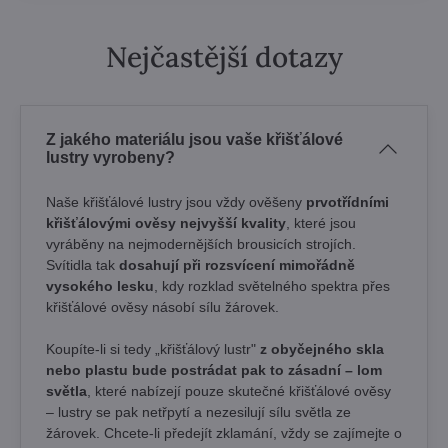
Nejčastější dotazy
Z jakého materiálu jsou vaše křišťálové
lustry vyrobeny?
Naše křišťálové lustry jsou vždy ověšeny
prvotřídními
křišťálovými ověsy nejvyšší kvality
, které jsou
vyráběny na nejmodernějších brousicích strojích.
Svítidla tak
dosahují při rozsvícení mimořádně
vysokého lesku
, kdy rozklad světelného spektra přes
křišťálové ověsy násobí sílu žárovek. ​
Koupíte-li si tedy „křišťálový lustr"
z obyčejného skla
nebo plastu bude postrádat pak to zásadní – lom
světla
, které nabízejí pouze skutečné křišťálové ověsy
– lustry se pak netřpytí a nezesilují sílu světla ze
žárovek. Chcete-li předejít zklamání, vždy se zajímejte o