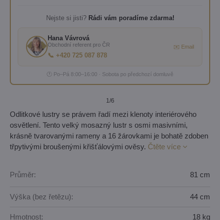
Nejste si jisti?
Rádi vám poradíme zdarma!
Hana Vávrová
Obchodní referent pro ČR
✉️ Email
📞 +420 725 087 878
🕐 Po–Pá 8:00–16:00 · Sobota po předchozí domluvě
1
/6
Odlitkové lustry se právem řadí mezi klenoty interiérového
osvětlení. Tento velký mosazný lustr s osmi masivními,
krásně tvarovanými rameny a 16 žárovkami je bohatě zdoben
třpytivými broušenými křišťálovými ověsy.
Čtěte více
Průměr:
81 cm
Výška (bez řetězu):
44 cm
Hmotnost:
18 kg