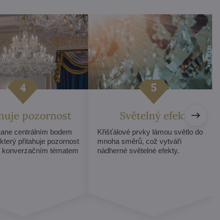
ahuje pozornost
Světelný efekt
stane centrálním bodem
Křišťálové prvky lámou světlo do
 který přitahuje pozornost
mnoha směrů, což vytváří
e konverzačním tématem
nádherné světelné efekty.