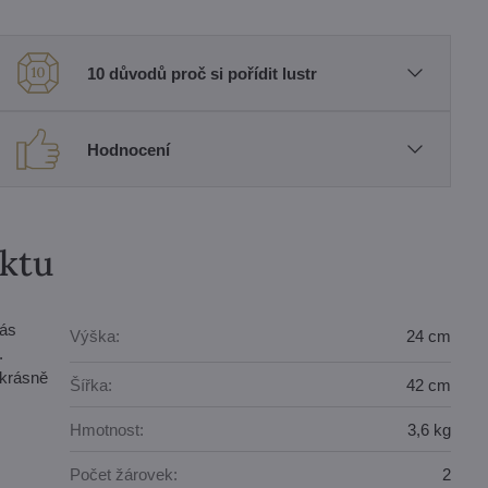
10 důvodů proč si pořídit lustr
Hodnocení
uktu
vás
Výška:
24 cm
.
ekrásně
Šířka:
42 cm
Hmotnost:
3,6 kg
Počet žárovek:
2