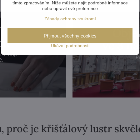
tímto zpracováním. Níže můžete najít podrobné informace
nebo upravit své preference
Zásady ochrany soukromí
?
Objev
Přijmout všechny cookies
m!
ve 3 n
Ukázat podrobnosti
lé Evropě
Pr
ě.
, proč je křišťálový lustr skvě