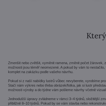
Který
Zmenšit nebo zvětšit, vyměnit ramena, změnit počet žárovek, zkrá
možnosti jsou téměř neomezené. A pokud by vám to nestačilo, v
komplet na zakázku podle vašeho návrhu.
Pokud si z naší nabídky lustrů vůbec nevyberete, vyrobíme pro 
Stačí nám výkres nebo třeba obrázek/fotka, jak si lustr předst
možnosti výroby a do týdne vám pošleme návrhy včetně vizuali
Jednodušší úpravy zvládneme v rámci 3–4 týdnů, složitější zm
přibližně 8–10 týdnů. Pokud by se vám stavba nebo rekonstrukc