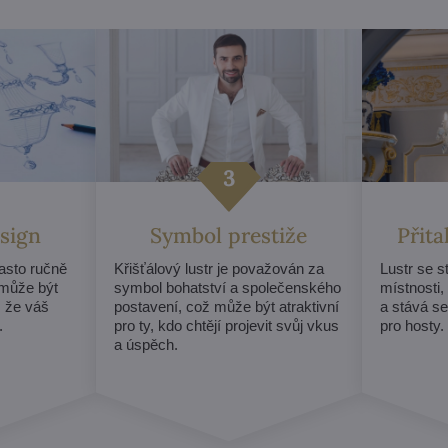
sign
Symbol prestiže
Přit
často ručně
Křišťálový lustr je považován za
Lustr se 
může být
symbol bohatství a společenského
místnosti,
, že váš
postavení, což může být atraktivní
a stává s
.
pro ty, kdo chtějí projevit svůj vkus
pro hosty.
a úspěch.