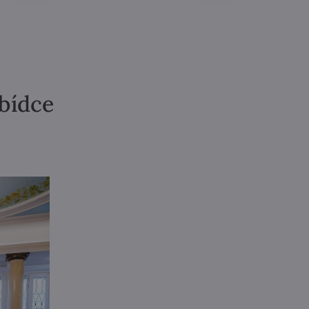
abídce