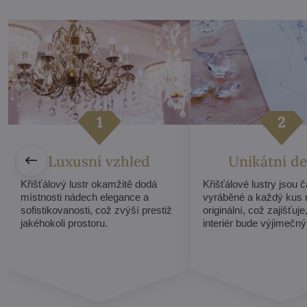
Luxusní vzhled
Unikátní de
Křišťálový lustr okamžitě dodá
Křišťálové lustry jsou 
místnosti nádech elegance a
vyráběné a každý kus 
sofistikovanosti, což zvýší prestiž
originální, což zajišťuje
jakéhokoli prostoru.
interiér bude výjimečný