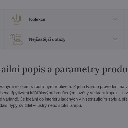
Kolekce
Nejčastější dotazy
ailní popis a parametry prod
nými reliéfem s rostlinným motivem. Z jeho tvaru a provedení na 
obena třpytivými křišťálovými broušenými ověsy ve tvaru kapek – tzv
 variantě. Je ideální do interiérů laděných v historizujícím stylu a př
lší typy svítidel – lustry nebo stolní lampu.