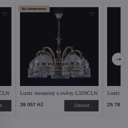
Na showroomu
1CLN
Lustr mosazný s ověsy L329CLN
Lustr m
39 057 Kč
25 781 
t
Zobrazit