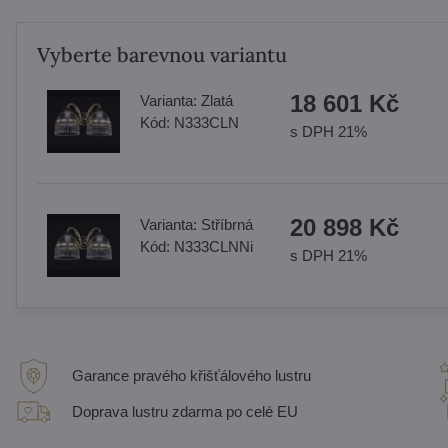
Vyberte barevnou variantu
18 601 Kč
Varianta:
Zlatá
Kód:
N333CLN
s DPH 21%
20 898 Kč
Varianta:
Stříbrná
Kód:
N333CLNNi
s DPH 21%
Garance pravého křišťálového lustru
Doprava lustru zdarma po celé EU