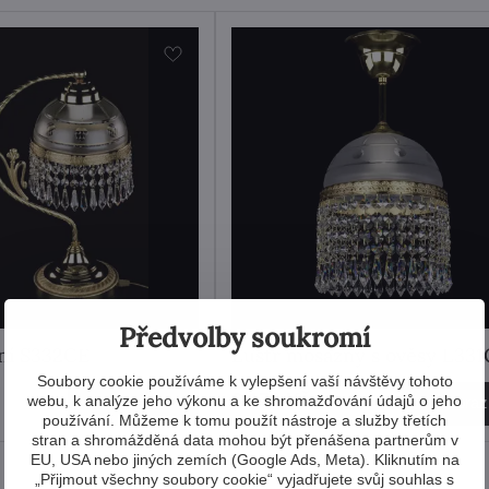
Předvolby soukromí
ní S332CE
Lustr mosazný s ověsy L33
Soubory cookie používáme k vylepšení vaší návštěvy tohoto
6 173 Kč
webu, k analýze jeho výkonu a ke shromažďování údajů o jeho
Zobrazit
Zobrazi
používání. Můžeme k tomu použít nástroje a služby třetích
stran a shromážděná data mohou být přenášena partnerům v
EU, USA nebo jiných zemích (Google Ads, Meta). Kliknutím na
„Přijmout všechny soubory cookie“ vyjadřujete svůj souhlas s