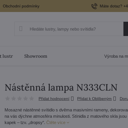
Obchodní podmínky
Máte dotaz? +4
t lustr
Showroom
Výroba na m
Nástěnná lampa N333CLN
Přidat hodnocení
Přidat k Oblíbeným
Doru
Mosazné nástěnné svítidlo s dvěma masivními rameny, dekorovaný
na vás dýchne atmosféra minulosti. Stínidla z matového skla jsou
kapek – tzv. „dropsy“.
Čtěte více