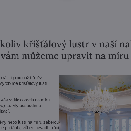
koliv křišťálový lustr v naší n
vám můžeme upravit na míru
tit i prodloužit řetěz -
yrobíme křišťálový lustr
vás svítidlo zcela na míru.
avujete. My posoudíme
zací.
ěny nebo lustr na míru zaberou
e protáhla, vůbec nevadí - rádi