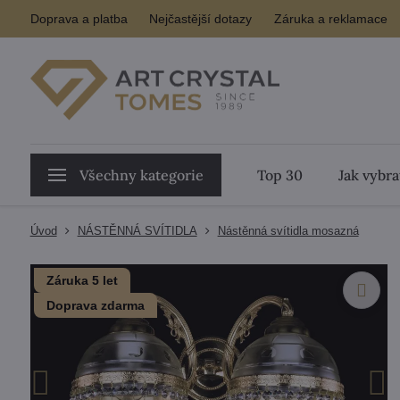
Doprava a platba
Nejčastější dotazy
Záruka a reklamace
Všechny kategorie
Top 30
Jak vybra
Úvod
NÁSTĚNNÁ SVÍTIDLA
Nástěnná svítidla mosazná
Záruka 5 let
Doprava zdarma