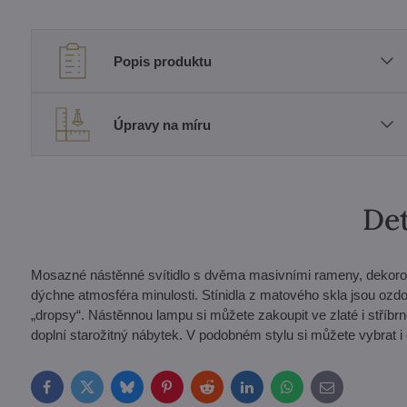
Popis produktu
Úpravy na míru
Det
Mosazné nástěnné svítidlo s dvěma masivními rameny, dekorova
dýchne atmosféra minulosti. Stínidla z matového skla jsou ozd
„dropsy“. Nástěnnou lampu si můžete zakoupit ve zlaté i stříbrné
doplní starožitný nábytek. V podobném stylu si můžete vybrat i da
Facebook
Twitter
Bluesky
Pinterest
Reddit
LinkedIn
WhatsApp
E-
mail