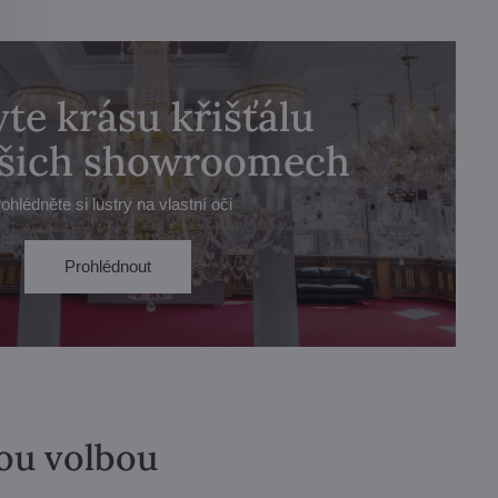
te krásu křišťálu
ašich showroomech
ohlédněte si lustry na vlastní oči
Prohlédnout
lou volbou