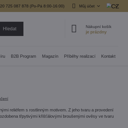
20 725 087 878​ (Po-Pá 8:00-16:00)
Můj účet
Nákupní košík
Hledat
íru
B2B Program
Magazín
Příběhy realizací
Kontakt
čení
mi reliéfem s rostlinným motivem. Z jeho tvaru a provedení
 ozdobena třpytivými křišťálovými broušenými ověsy ve tvaru