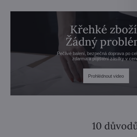
Křehké zboží
Žádný problé
Pečlivé balení, bezpečná doprava po ce
zdarma a pojištění zásilky v cen
Prohlédnout video
10 důvodů