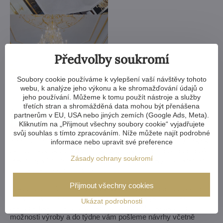
Předvolby soukromí
Soubory cookie používáme k vylepšení vaší návštěvy tohoto
webu, k analýze jeho výkonu a ke shromažďování údajů o
jeho používání. Můžeme k tomu použít nástroje a služby
třetích stran a shromážděná data mohou být přenášena
partnerům v EU, USA nebo jiných zemích (Google Ads, Meta).
Kliknutím na „Přijmout všechny soubory cookie“ vyjadřujete
svůj souhlas s tímto zpracováním. Níže můžete najít podrobné
Zmenšit nebo zvětšit, vyměnit ramena, změnit počet žárovek,
informace nebo upravit své preference
zkrátit i prodloužit řetěz - možnosti jsou téměř neomezené. A
Zásady ochrany soukromí
pokud by vám to nestačilo, vyrobíme křišťálový lustr komplet
na zakázku podle vašeho návrhu.
Přijmout všechny cookies
Pokud si z naší nabídky lustrů vůbec nevyberete, vyrobíme
pro vás svítidlo zcela na míru. Stačí nám výkres nebo třeba
Ukázat podrobnosti
obrázek/fotka, jak si lustr představujete. My posoudíme
možnosti výroby a do týdne vám pošleme návrhy včetně