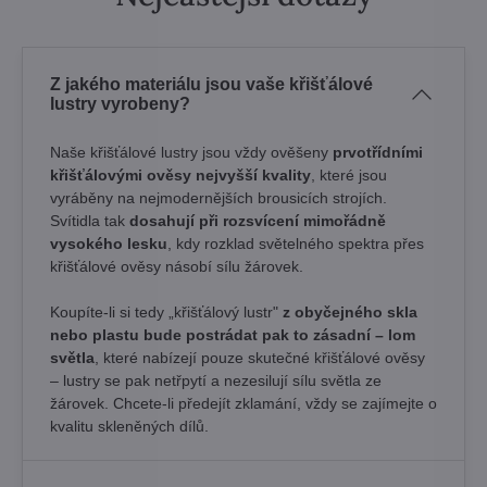
Z jakého materiálu jsou vaše křišťálové
lustry vyrobeny?
Naše křišťálové lustry jsou vždy ověšeny
prvotřídními
křišťálovými ověsy nejvyšší kvality
, které jsou
vyráběny na nejmodernějších brousicích strojích.
Svítidla tak
dosahují při rozsvícení mimořádně
vysokého lesku
, kdy rozklad světelného spektra přes
křišťálové ověsy násobí sílu žárovek. ​
Koupíte-li si tedy „křišťálový lustr"
z obyčejného skla
nebo plastu bude postrádat pak to zásadní – lom
světla
, které nabízejí pouze skutečné křišťálové ověsy
– lustry se pak netřpytí a nezesilují sílu světla ze
žárovek. Chcete-li předejít zklamání, vždy se zajímejte o
kvalitu skleněných dílů.