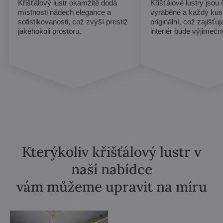
Křišťálový lustr okamžitě dodá
Křišťálové lustry jsou
místnosti nádech elegance a
vyráběné a každý kus
sofistikovanosti, což zvýší prestiž
originální, což zajišťu
jakéhokoli prostoru.
interiér bude výjimečn
Kterýkoliv křišťálový lustr v
naší nabídce
vám můžeme upravit na míru