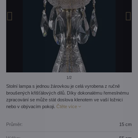
1
/2
Stolní lampa s jednou žárovkou je celá vyrobena z ručně
broušených křišťálových dílů. Díky dokonalému řemeslnému
zpracování se může stát doslova klenotem ve vaší ložnici
nebo v obývacím pokoji.
Čtěte více
Průměr:
15 cm