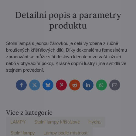
Detailní popis a parametry
produktu
Stolní lampa s jednou žárovkou je celá vyrobena z ručně
broušených křišťálových dílů. Díky dokonalému řemeslnému
zpracování se může stát doslova klenotem ve vaší ložnici
nebo v obývacím pokoji. Krásně doplní lustry i jiná svítidla ve
stejném provedení.
Facebook
Twitter
Bluesky
Pinterest
Reddit
LinkedIn
WhatsApp
E-
mail
Více z kategorie
LAMPY
Stolní lampy křišťálové
Hydra
Stolní lampy
Lampy podle místnosti