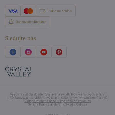
Platba na dobírku
Bankovním převodem
Sledujte nás
Všechna svítidla skladem
Vystavená svítidla
Typy křišťálových svítidel
LED žárovky a lustry
Křišťálový lustr je stále "in"
Vybavování domů a bytů
Vintage interiér a naše lustry
Světla do koupelny
Svítidla Praha
Svítidla Brno
Svítidla Ostrava