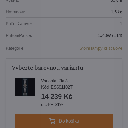
Výška:
55 cm
Hmotnost:
1,5 kg
Počet žárovek:
1
Příkon/Patice:
1x40W (E14)
Kategorie:
Stolní lampy křišťálové
Vyberte barevnou variantu
Varianta:
Zlatá
Kód:
ES681102T
14 239 Kč
s DPH 21%
Do košíku