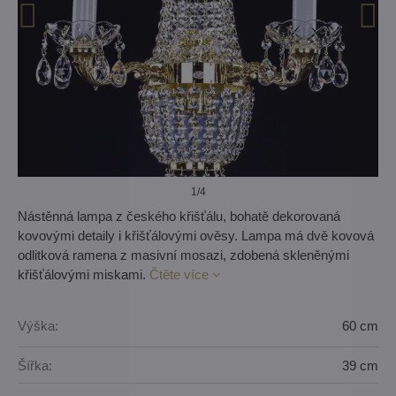
1
/4
Nástěnná lampa z českého křišťálu, bohatě dekorovaná
kovovými detaily i křišťálovými ověsy. Lampa má dvě kovová
odlitková ramena z masivní mosazi, zdobená skleněnými
křišťálovými miskami.
Čtěte více
Výška:
60 cm
Šířka:
39 cm