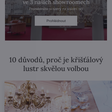
ve 3 našich showroomech
Prohlédněte si lustry na vlastní oči
Prohlédnout
10 důvodů, proč je křišťálový
lustr skvělou volbou