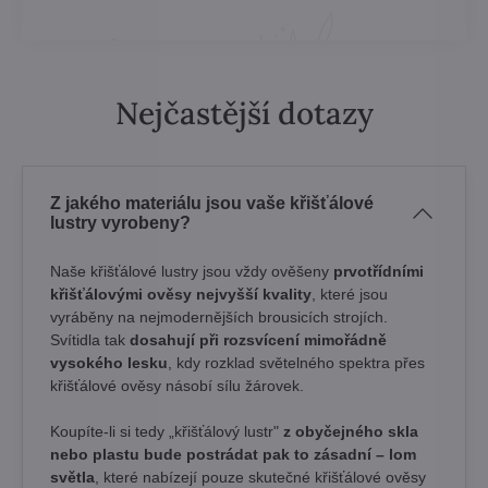
Nejčastější dotazy
Z jakého materiálu jsou vaše křišťálové
lustry vyrobeny?
Naše křišťálové lustry jsou vždy ověšeny
prvotřídními
křišťálovými ověsy nejvyšší kvality
, které jsou
vyráběny na nejmodernějších brousicích strojích.
Svítidla tak
dosahují při rozsvícení mimořádně
vysokého lesku
, kdy rozklad světelného spektra přes
křišťálové ověsy násobí sílu žárovek. ​
Koupíte-li si tedy „křišťálový lustr"
z obyčejného skla
nebo plastu bude postrádat pak to zásadní – lom
světla
, které nabízejí pouze skutečné křišťálové ověsy