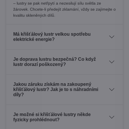
– lustry se pak netřpytí a nezesilují sílu světla ze
žárovek. Chcete-li předejít zklamání, vždy se zajímejte o
kvalitu skleněných dílů.
Má křišťálový lustr velkou spotřebu
elektrické energie?
Je doprava lustru bezpečná? Co když
lustr dorazí poškozený?
Jakou záruku získám na zakoupený
křišťálový lustr? Jak je to s náhradními
díly?
Je možné si křišťálové lustry někde
fyzicky prohlédnout?