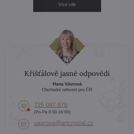
Více zde
Křišťálově jasné odpovědi
Hana Vávrová
Obchodní referent pro ČR
725 087 878​
(Po-Pá 8:00-16:00)
vavrova​@artcrystal​.cz