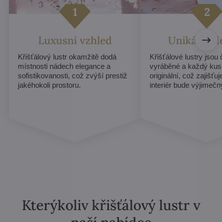
Luxusní vzhled
Unikátní d
Křišťálový lustr okamžitě dodá
Křišťálové lustry jsou
místnosti nádech elegance a
vyráběné a každý kus
sofistikovanosti, což zvýší prestiž
originální, což zajišťu
jakéhokoli prostoru.
interiér bude výjimečn
Kterýkoliv křišťálový lustr v