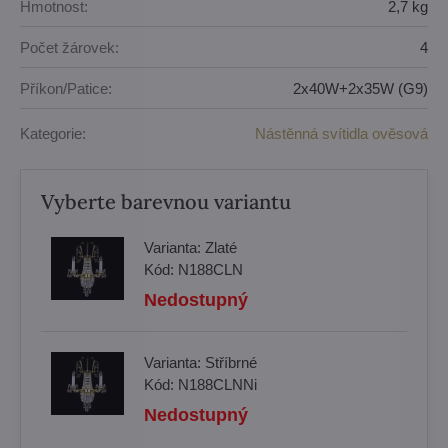
Hmotnost:
2,7 kg
Počet žárovek:
4
Příkon/Patice:
2x40W+2x35W (G9)
Kategorie:
Nástěnná svítidla ověsová
Vyberte barevnou variantu
Varianta:
Zlaté
Kód:
N188CLN
Nedostupný
Varianta:
Stříbrné
Kód:
N188CLNNi
Nedostupný