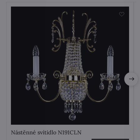
Nástěnné svítidlo N191CLN