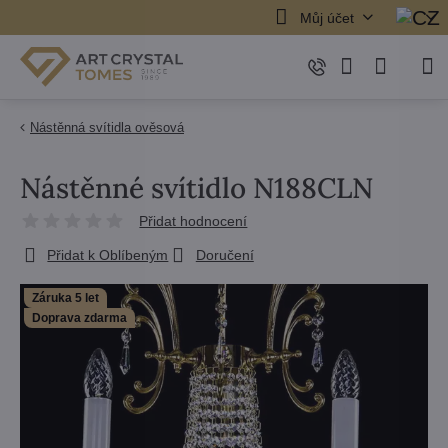
Můj účet
Nástěnná svítidla ověsová
Nástěnné svítidlo N188CLN
Přidat hodnocení
Přidat k Oblíbeným
Doručení
Záruka 5 let
Doprava zdarma