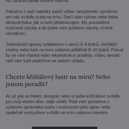
na zakázku podle vašeho návrhu.
Pokud si z naší nabídky lustrů vůbec nevyberete, vyrobíme
pro vás svítidlo zcela na míru. Stačí nám výkres nebo třeba
obrázek/fotka, jak si lustr představujete. My posoudíme
možnosti výroby a do týdne vám pošleme návrhy včetně
vizualizací.
Jednodušší úpravy zvládneme v rámci 3–4 týdnů, složitější
změny nebo lustr na míru zaberou přibližně 8–10 týdnů. Pokud
by se vám stavba nebo rekonstrukce protáhla, vůbec nevadí -
rádi vám lustr podržíme na našem skladu.
Chcete křišťálový lustr na míru? Nebo
jenom poradit?
Ať už jste architekt, designér nebo si ladíte křišťálové svítidlo
pro svůj vlastní dům, dejte vědět. Rádi vám poradíme s
výběrem správného lustru i možnostmi jeho úprav nebo
společně vymyslíme svítidlo na míru vašemu interiéru.