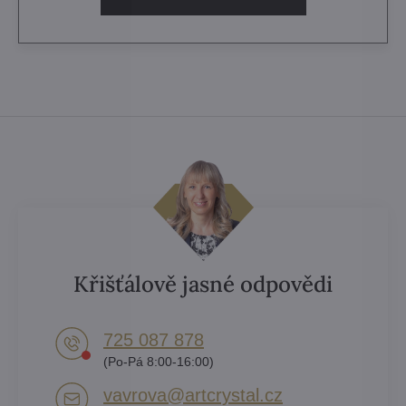
Křišťálově jasné odpovědi
725 087 878​
(Po-Pá 8:00-16:00)
vavrova​@artcrystal​.cz