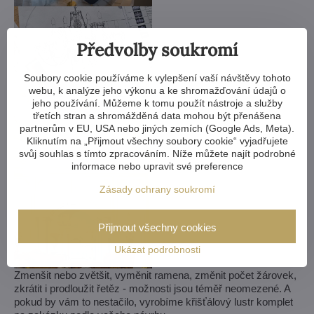
Předvolby soukromí
Soubory cookie používáme k vylepšení vaší návštěvy tohoto
webu, k analýze jeho výkonu a ke shromažďování údajů o
jeho používání. Můžeme k tomu použít nástroje a služby
třetích stran a shromážděná data mohou být přenášena
partnerům v EU, USA nebo jiných zemích (Google Ads, Meta).
Kliknutím na „Přijmout všechny soubory cookie“ vyjadřujete
svůj souhlas s tímto zpracováním. Níže můžete najít podrobné
informace nebo upravit své preference
Zásady ochrany soukromí
Přijmout všechny cookies
Ukázat podrobnosti
Zmenšit nebo zvětšit, vyměnit ramena, změnit počet žárovek,
zkrátit i prodloužit řetěz - možnosti jsou téměř neomezené. A
pokud by vám to nestačilo, vyrobíme křišťálový lustr komplet