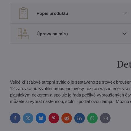
Popis produktu
Úpravy na míru
Det
Velké křišťálové stropní svítidlo je sestaveno ze stovek brouš
12 žárovkami. Kvalitní broušené ověsy rozzáří váš interiér v
plastickým dekorem a spojuje je řada pečlivě vybroušených čtv
můžete si vybrat nástěnnou, stolní i podlahovou lampu. Možno o
Facebook
Twitter
Bluesky
Pinterest
Reddit
LinkedIn
WhatsApp
E-
mail