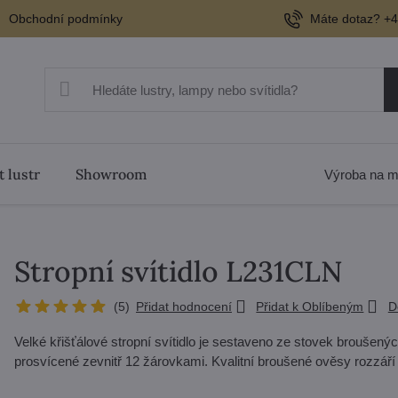
Obchodní podmínky
Máte dotaz? +4
t lustr
Showroom
Výroba na m
Stropní svítidlo L231CLN
(
5
)
Přidat hodnocení
Přidat k Oblíbeným
D
Velké křišťálové stropní svítidlo je sestaveno ze stovek broušen
prosvícené zevnitř 12 žárovkami. Kvalitní broušené ověsy rozzáří