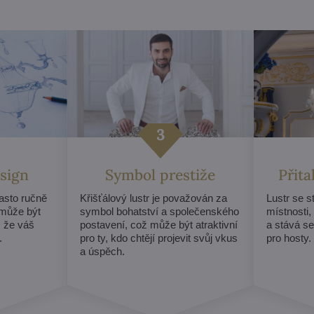
sign
Symbol prestiže
Přit
často ručně
Křišťálový lustr je považován za
Lustr se 
může být
symbol bohatství a společenského
místnosti,
, že váš
postavení, což může být atraktivní
a stává s
.
pro ty, kdo chtějí projevit svůj vkus
pro hosty.
a úspěch.