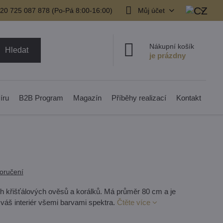
20 725 087 878​ (Po-Pá 8:00-16:00)
Můj účet
Nákupní košík
Hledat
íru
B2B Program
Magazín
Příběhy realizací
Kontakt
oručení
ých křišťálových ověsů a korálků. Má průměr 80 cm a je
 váš interiér všemi barvami spektra.
Čtěte více