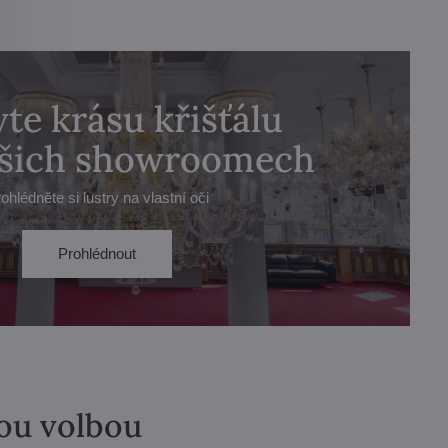
te krásu křišťálu
ašich showroomech
ohlédněte si lustry na vlastní oči
Prohlédnout
lou volbou