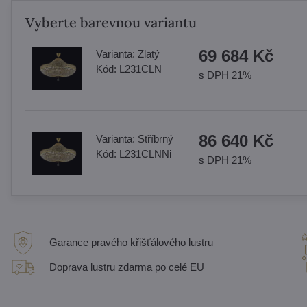
Vyberte barevnou variantu
69 684 Kč
Varianta:
Zlatý
Kód:
L231CLN
s DPH 21%
86 640 Kč
Varianta:
Stříbrný
Kód:
L231CLNNi
s DPH 21%
Garance pravého křišťálového lustru
Doprava lustru zdarma po celé EU