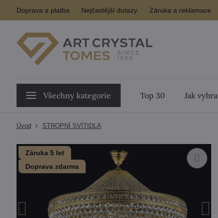
Doprava a platba
Nejčastější dotazy
Záruka a reklamace
Všechny kategorie
Top 30
Jak vybra
Úvod
STROPNÍ SVÍTIDLA
Záruka 5 let
Doprava zdarma