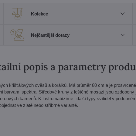
Kolekce
Nejčastější dotazy
ailní popis a parametry prod
ených křišťálových ověsů a korálků. Má průměr 80 cm a je prosvícené
šemi barvami spektra. Středové kruhy z leštěné mosazi jsou ozdoben
ercových kamenů. K lustru nabízíme i další typy svítidel v podobném
bjednat ve zlaté nebo stříbrné variantě.