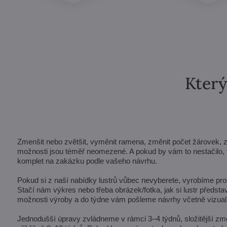
Který
Zmenšit nebo zvětšit, vyměnit ramena, změnit počet žárovek, zkrá
možnosti jsou téměř neomezené. A pokud by vám to nestačilo, v
komplet na zakázku podle vašeho návrhu.
Pokud si z naší nabídky lustrů vůbec nevyberete, vyrobíme pro 
Stačí nám výkres nebo třeba obrázek/fotka, jak si lustr předst
možnosti výroby a do týdne vám pošleme návrhy včetně vizuali
Jednodušší úpravy zvládneme v rámci 3–4 týdnů, složitější zm