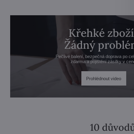
Křehké zboží
Žádný problé
Pečlivé balení, bezpečná doprava po ce
zdarma a pojištění zásilky v cen
Prohlédnout video
10 důvodů