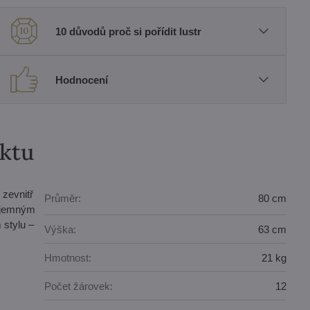
10 důvodů proč si pořídit lustr
Hodnocení
uktu
 zevnitř
Průměr:
80 cm
y jemným
 stylu –
Výška:
63 cm
Hmotnost:
21 kg
Počet žárovek:
12