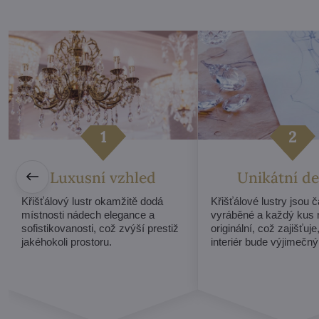
Luxusní vzhled
Unikátní de
Křišťálový lustr okamžitě dodá
Křišťálové lustry jsou 
místnosti nádech elegance a
vyráběné a každý kus 
sofistikovanosti, což zvýší prestiž
originální, což zajišťuje
jakéhokoli prostoru.
interiér bude výjimečný