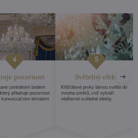
ahuje pozornost
Světelný efekt
stane centrálním bodem
Křišťálové prvky lámou světlo do
 který přitahuje pozornost
mnoha směrů, což vytváří
e konverzačním tématem
nádherné světelné efekty.