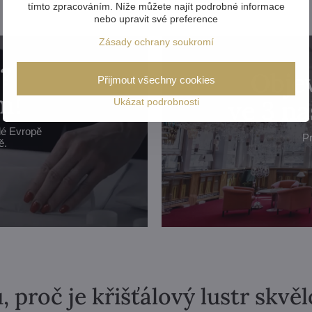
tímto zpracováním. Níže můžete najít podrobné informace
nebo upravit své preference
Zásady ochrany soukromí
?
Objev
Přijmout všechny cookies
m!
ve 3 n
Ukázat podrobnosti
lé Evropě
Pr
ě.
, proč je křišťálový lustr skvě