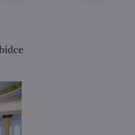
abídce