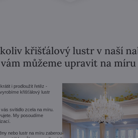
koliv křišťálový lustr v naší n
vám můžeme upravit na míru
tit i prodloužit řetěz -
yrobíme křišťálový lustr
vás svítidlo zcela na míru.
avujete. My posoudíme
zací.
ěny nebo lustr na míru zaberou