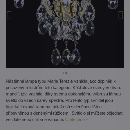
1
/4
Nástěnná lampa typu Marie Terezie vznikla jako doplněk k
přisazeným lustrům této kategorie. Křišťálové ověsy ve tvaru
mandlí, tzv. vachtle, díky svému dokonalému výbrusu lámou
světlo do všech barev spektra. Pro tento typ svítidel jsou
typická kovová ramena, potažená skleněnou lištou
připevněnou skleněnými růžicemi. Svítidlo si můžete objednat
ve zlaté nebo stříbrné variantě.
Čtěte více