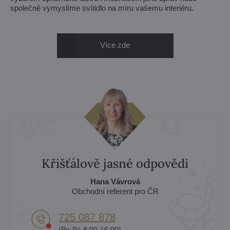
společně vymyslíme svítidlo na míru vašemu interiéru.
Více zde
Křišťálově jasné odpovědi
Hana Vávrová
Obchodní referent pro ČR
725 087 878​
(Po-Pá 8:00-16:00)