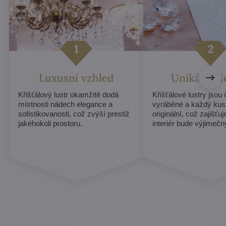
Luxusní vzhled
Unikátní d
Křišťálový lustr okamžitě dodá
Křišťálové lustry jsou
místnosti nádech elegance a
vyráběné a každý kus
sofistikovanosti, což zvýší prestiž
originální, což zajišťu
jakéhokoli prostoru.
interiér bude výjimečn