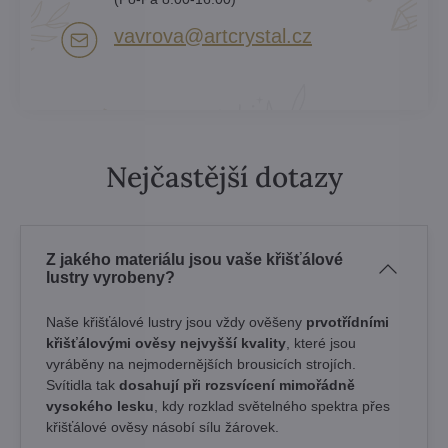
vavrova​@artcrystal​.cz
Nejčastější dotazy
Z jakého materiálu jsou vaše křišťálové
lustry vyrobeny?
Naše křišťálové lustry jsou vždy ověšeny
prvotřídními
křišťálovými ověsy nejvyšší kvality
, které jsou
vyráběny na nejmodernějších brousicích strojích.
Svítidla tak
dosahují při rozsvícení mimořádně
vysokého lesku
, kdy rozklad světelného spektra přes
křišťálové ověsy násobí sílu žárovek. ​