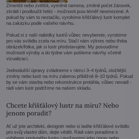
Zmenšit nebo zvětšit, vyměnit ramena, změnit počet žárovek,
zkrátit i prodloužit řetěz - možnosti jsou téměř neomezené. A
pokud by vám to nestačilo, vyrobíme křišťálový lustr komplet
na zakázku podle vašeho návrhu.
Pokud si z naší nabídky lustrů vůbec nevyberete, vyrobíme
pro vás svítidlo zcela na míru. Stačí nám výkres nebo třeba
obrázek/fotka, jak si lustr představujete. My posoudíme
možnosti výroby a do týdne vám pošleme návrhy včetně
vizualizací.
Jednodušší úpravy zvládneme v rámci 3–4 týdnů, složitější
změny nebo lustr na míru zaberou přibližně 8–10 týdnů. Pokud
by se vám stavba nebo rekonstrukce protáhla, vůbec nevadí -
rádi vám lustr podržíme na našem skladu.
Chcete křišťálový lustr na míru? Nebo
jenom poradit?
Ať už jste architekt, designér nebo si ladíte křišťálové svítidlo
pro svůj vlastní dům, dejte vědět. Rádi vám poradíme s
výběrem správného lustru i možnostmi jeho úprav nebo