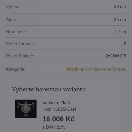
Výška:
30 cm
Šířka:
35 cm
Hmotnost:
2,7 kg
Počet žárovek:
2
Příkon/Patice:
2x35W G9
Kategorie:
Nástěnná svítidla Marie Terezie
Vyberte barevnou variantu
Varianta:
Zlatá
Kód:
N16254CLN
16 006 Kč
s DPH 21%