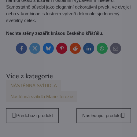
harmonovalo s lustrem i ostatním vybavením interiéru.
Samostatně působí jako elegantní dekorativní prvek, ve dvojici
nebo v kombinaci s lustrem vytvoří dokonale sjednocený
světelný celek.
Nechte stěny zazářit krásou českého křišťálu.
Facebook
Twitter
Bluesky
Pinterest
Reddit
LinkedIn
WhatsApp
E-
mail
Více z kategorie
NÁSTĚNNÁ SVÍTIDLA
Nástěnná svítidla Marie Terezie
Předchozí produkt
Následující produkt