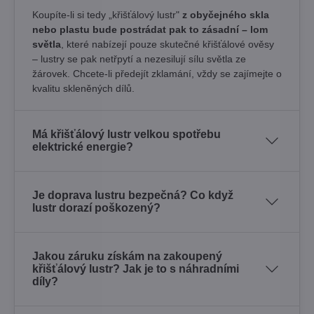
Koupíte-li si tedy „křišťálový lustr"
z obyčejného skla
nebo plastu bude postrádat pak to zásadní – lom
světla
, které nabízejí pouze skutečné křišťálové ověsy
– lustry se pak netřpytí a nezesilují sílu světla ze
žárovek. Chcete-li předejít zklamání, vždy se zajímejte o
kvalitu skleněných dílů.
Má křišťálový lustr velkou spotřebu
elektrické energie?
Je doprava lustru bezpečná? Co když
lustr dorazí poškozený?
Jakou záruku získám na zakoupený
křišťálový lustr? Jak je to s náhradními
díly?