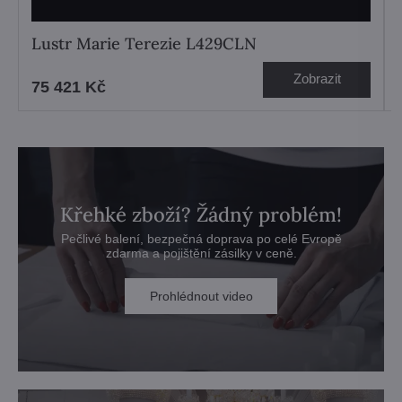
Lustr Marie Terezie L429CLN
Zobrazit
75 421 Kč
Křehké zboží? Žádný problém!
Pečlivé balení, bezpečná doprava po celé Evropě
zdarma a pojištění zásilky v ceně.
Prohlédnout video