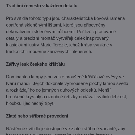
Tradiční řemeslo v každém detailu
Pro svítidla tohoto typu jsou charakteristická kovová ramena
opatřená skleněnými lištami, které jsou připevněny
dekorativními skleněnými růžicemi. Pečlivě zpracované
detaily a precizní montáž vytvářejí celek inspirovaný
klasickými lustry Marie Terezie, jehož krása vynikne v
tradičních i moderně zařízených interiérech.
Zářivý lesk českého křišťálu
Dominantou lampy jsou velké broušené křišťálové ověsy ve
tvaru mandlí. Jejich dokonale vybroušené plochy lámou světlo
a rozkládají ho do jemných duhových odlesků. Menší
broušené krystaly a ozdobné řetízky dodávají svítidlu lehkost,
hloubku i jedinečný třpyt.
Zlaté nebo stříbrné provedení
Nástěnné svítidlo je dostupné ve zlaté i stříbrné variantě, aby