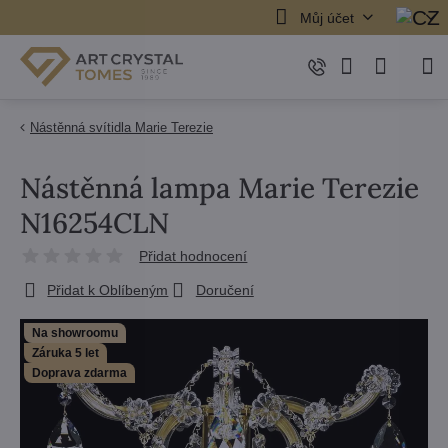
Můj účet
Nástěnná svítidla Marie Terezie
Nástěnná lampa Marie Terezie
N16254CLN
Přidat hodnocení
Přidat k Oblíbeným
Doručení
Na showroomu
Záruka 5 let
Doprava zdarma