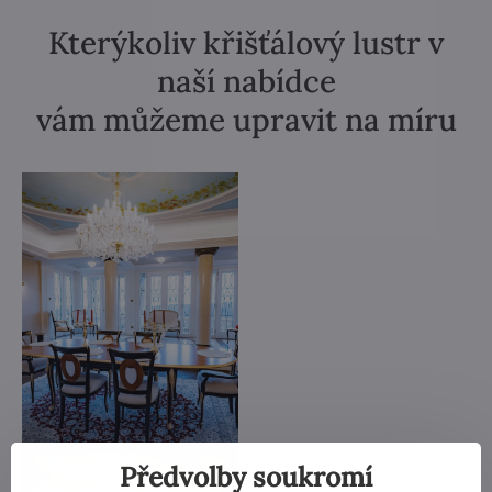
Kterýkoliv křišťálový lustr v
naší nabídce
vám můžeme upravit na míru
Předvolby soukromí