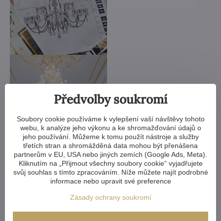
Předvolby soukromí
Soubory cookie používáme k vylepšení vaší návštěvy tohoto
webu, k analýze jeho výkonu a ke shromažďování údajů o
jeho používání. Můžeme k tomu použít nástroje a služby
třetích stran a shromážděná data mohou být přenášena
partnerům v EU, USA nebo jiných zemích (Google Ads, Meta).
Kliknutím na „Přijmout všechny soubory cookie“ vyjadřujete
svůj souhlas s tímto zpracováním. Níže můžete najít podrobné
Zmenšit nebo zvětšit, vyměnit ramena, změnit počet žárovek,
informace nebo upravit své preference
zkrátit i prodloužit řetěz - možnosti jsou téměř neomezené. A
Zásady ochrany soukromí
pokud by vám to nestačilo, vyrobíme křišťálový lustr komplet
na zakázku podle vašeho návrhu.