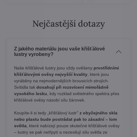
Nejčastější dotazy
Z jakého materiálu jsou vaše křišťálové
lustry vyrobeny?
Naše křišťálové lustry jsou vždy ověšeny
prvotřídními
křišťálovými ověsy nejvyšší kvality
, které jsou
vyráběny na nejmodernějších brousicích strojích.
Svítidla tak
dosahují při rozsvícení mimořádně
vysokého lesku
, kdy rozklad světelného spektra přes
křišťálové ověsy násobí sílu žárovek. ​
Koupíte-li si tedy „křišťálový lustr"
z obyčejného skla
nebo plastu bude postrádat pak to zásadní – lom
světla
, které nabízejí pouze skutečné křišťálové ověsy
– lustry se pak netřpytí a nezesilují sílu světla ze