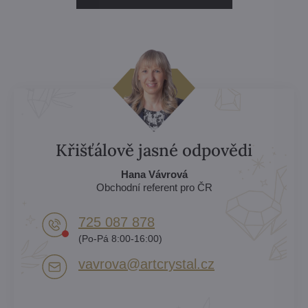
Křišťálově jasné odpovědi
Hana Vávrová
Obchodní referent pro ČR
725 087 878​
(Po-Pá 8:00-16:00)
vavrova​@artcrystal​.cz