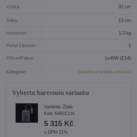
Výška:
31 cm
Šířka:
13 cm
Hmotnost:
1,3 kg
Počet žárovek:
1
Příkon/Patice:
1x40W (E14)
Kategorie:
Nástěnná svítidla ověsová
Vyberte barevnou variantu
Varianta:
Zlatá
Kód:
N481CLN
5 315 Kč
s DPH 21%