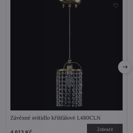
Závěsné svítidlo křišťálové L480CLN
Zobrazit
4 613 Kč