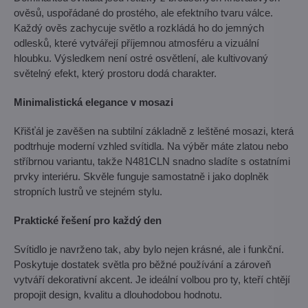
ověsů, uspořádané do prostého, ale efektního tvaru válce.
Každý ověs zachycuje světlo a rozkládá ho do jemných
odlesků, které vytvářejí příjemnou atmosféru a vizuální
hloubku. Výsledkem není ostré osvětlení, ale kultivovaný
světelný efekt, který prostoru dodá charakter.
Minimalistická elegance v mosazi
Křišťál je zavěšen na subtilní základně z leštěné mosazi, která
podtrhuje moderní vzhled svítidla. Na výběr máte zlatou nebo
stříbrnou variantu, takže N481CLN snadno sladíte s ostatními
prvky interiéru. Skvěle funguje samostatně i jako doplněk
stropních lustrů ve stejném stylu.
Praktické řešení pro každý den
Svítidlo je navrženo tak, aby bylo nejen krásné, ale i funkční.
Poskytuje dostatek světla pro běžné používání a zároveň
vytváří dekorativní akcent. Je ideální volbou pro ty, kteří chtějí
propojit design, kvalitu a dlouhodobou hodnotu.