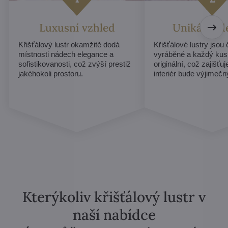
Luxusní vzhled
Unikátní d
Křišťálový lustr okamžitě dodá
Křišťálové lustry jsou
místnosti nádech elegance a
vyráběné a každý kus
sofistikovanosti, což zvýší prestiž
originální, což zajišťu
jakéhokoli prostoru.
interiér bude výjimečn
Kterýkoliv křišťálový lustr v
naší nabídce