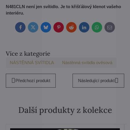
N481CLN není jen svítidlo. Je to křišťálový klenot vašeho
interiéru.
Facebook
Twitter
Bluesky
Pinterest
Reddit
LinkedIn
WhatsApp
E-
mail
Více z kategorie
NÁSTĚNNÁ SVÍTIDLA
Nástěnná svítidla ověsová
Předchozí produkt
Následující produkt
Další produkty z kolekce