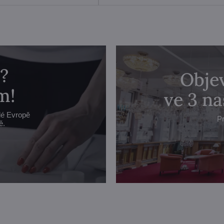
?
Objev
m!
ve 3 n
lé Evropě
Pr
ě.