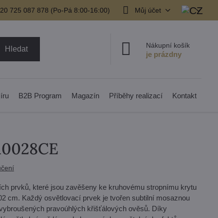
20 725 087 878​ (Po-Pá 8:00-16:00)
Můj účet
Nákupní košík
Hledat
íru
B2B Program
Magazín
Příběhy realizací
Kontakt
L10028CE
čení
cích prvků, které jsou zavěšeny ke kruhovému stropnímu krytu
02 cm. Každý osvětlovací prvek je tvořen subtilní mosaznou
ě vybroušených pravoúhlých křišťálových ověsů. Díky