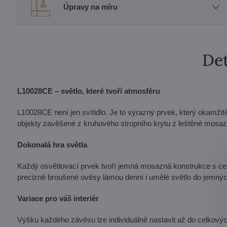
Úpravy na míru
Det
L10028CE – světlo, které tvoří atmosféru
L10028CE není jen svítidlo. Je to výrazný prvek, který okamžitě
objekty zavěšené z kruhového stropního krytu z leštěné mosazi
Dokonalá hra světla
Každý osvětlovací prvek tvoří jemná mosazná konstrukce s cent
precizně broušené ověsy lámou denní i umělé světlo do jemných
Variace pro váš interiér
Výšku každého závěsu lze individuálně nastavit až do celkových