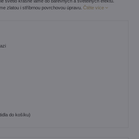
é světlo krásně láme do barevných a světelných efektů.
zíme zlatou i stříbrnou povrchovou úpravu.
Čtěte více
azi
idla do košíku)