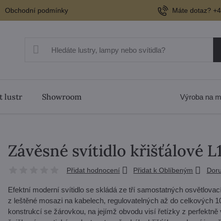
Obchodní podmínky
Máte dotaz? +4
t lustr
Showroom
Výroba na m
Závěsné svítidlo křišťálové 
Přidat hodnocení
Přidat k Oblíbeným
Doru
Efektní moderní svítidlo se skládá ze tří samostatných osvětlova
z leštěné mosazi na kabelech, regulovatelných až do celkových 1
konstrukcí se žárovkou, na jejímž obvodu visí řetízky z perfektn