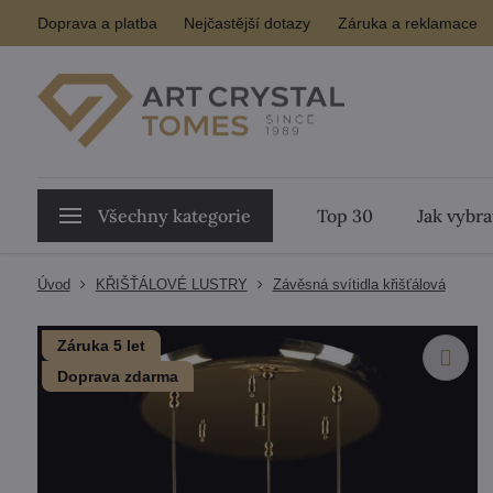
Doprava a platba
Nejčastější dotazy
Záruka a reklamace
Všechny kategorie
Top 30
Jak vybra
Úvod
KŘIŠŤÁLOVÉ LUSTRY
Závěsná svítidla křišťálová
Záruka 5 let
Doprava zdarma