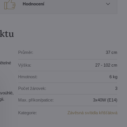
Hodnocení
uktu
Průměr:
37 cm
ětelné
Výška:
27 - 102 cm
Hmotnost:
6 kg
Počet žárovek:
3
avoúhlé,
ii.
Max. příkon/patice:
3x40W (E14)
Kategorie:
Závěsná svítidla křišťálová