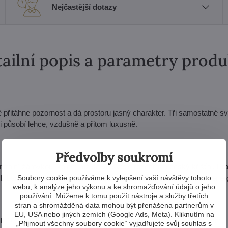
Nejčastější dotazy
ailní popis a parametry prod
 přitáhne pozornost a dá prostoru jasný charakter. Tři samostatné sv
 působí lehce, vzdušně a přitom luxusně.
Předvolby soukromí
rální žárovkou, kolem níž se ve světle rozehrává český křišťál. Pr
Soubory cookie používáme k vylepšení vaší návštěvy tohoto
 barevných odlesků, které prostor zútulní a zároveň mu dodají energ
webu, k analýze jeho výkonu a ke shromažďování údajů o jeho
používání. Můžeme k tomu použít nástroje a služby třetích
stran a shromážděná data mohou být přenášena partnerům v
EU, USA nebo jiných zemích (Google Ads, Meta). Kliknutím na
 102 cm. Díky tomu svítidlo perfektně funguje nad jídelním stolem,
„Přijmout všechny soubory cookie“ vyjadřujete svůj souhlas s