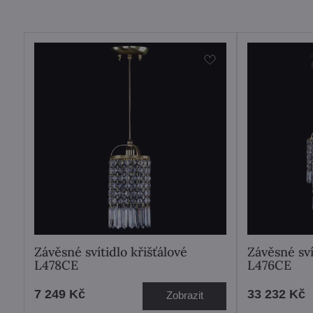
Závěsné svítidlo křišťálové
Závěsné sví
L478CE
L476CE
7 249 Kč
33 232 Kč
Zobrazit