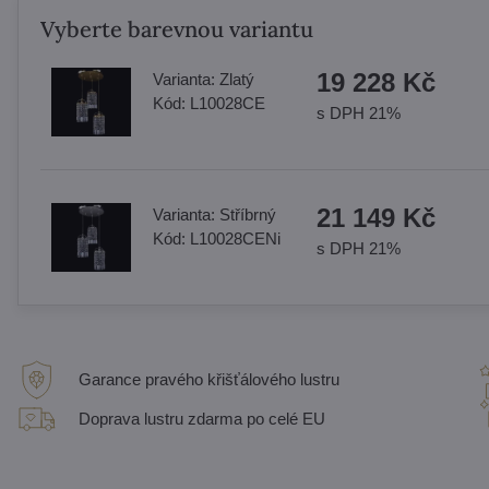
Vyberte barevnou variantu
19 228 Kč
Varianta:
Zlatý
Kód:
L10028CE
s DPH 21%
21 149 Kč
Varianta:
Stříbrný
Kód:
L10028CENi
s DPH 21%
Garance pravého křišťálového lustru
Doprava lustru zdarma po celé EU