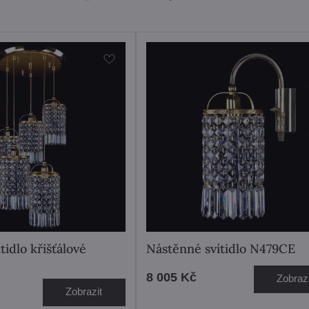
tidlo křišťálové
Nástěnné svítidlo N479CE
8 005 Kč
Zobrazi
Zobrazit