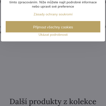
ři světelné body umožňují vytvořit vyvážené, rovnoměrné osvětlení 
tímto zpracováním. Níže můžete najít podrobné informace
nebo upravit své preference
Zásady ochrany soukromí
edení zaručují dlouhou životnost i bezchybný vzhled po letech použí
Přijmout všechny cookies
pné ve zlatém i stříbrném provedení.
Ukázat podrobnosti
Další produkty z kolekce