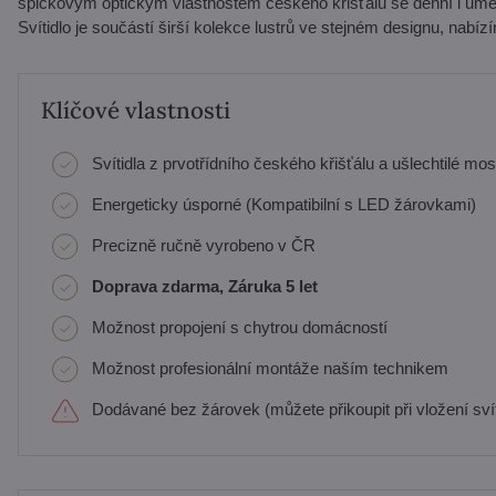
špičkovým optickým vlastnostem českého křišťálu se denní i uměl
Svítidlo je součástí širší kolekce lustrů ve stejném designu, nabí
Klíčové vlastnosti
Svítidla z prvotřídního českého křišťálu a ušlechtilé mos
Energeticky úsporné (Kompatibilní s LED žárovkami)
Precizně ručně vyrobeno v ČR
Doprava zdarma, Záruka 5 let
Možnost propojení s chytrou domácností
Možnost profesionální montáže naším technikem
Dodávané bez žárovek (můžete přikoupit při vložení svít