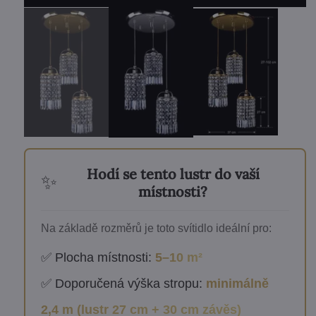
Hodí se tento lustr do vaší
✨
místnosti?
Na základě rozměrů je toto svítidlo ideální pro:
✅ Plocha místnosti:
5–10 m²
✅ Doporučená výška stropu:
minimálně
2,4 m (lustr 27 cm + 30 cm závěs)