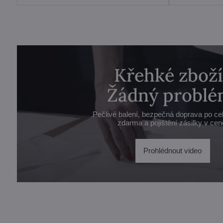
Křehké zboží
Žádný problé
Pečlivé balení, bezpečná doprava po ce
zdarma a pojištění zásilky v cen
Prohlédnout video