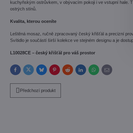
kuchyňským ostrůvkem, v obývacím pokoji i ve vstupní hale. T
ostrých stínů.
Kvalita, kterou oceníte
Leštěná mosaz, ručně zpracovaný český křišťál a precizní prov
Svítidlo je součástí širší kolekce ve stejném designu a je dostu
L10028CE – český křišťál pro váš prostor
Facebook
Twitter
Bluesky
Pinterest
Reddit
LinkedIn
WhatsApp
E-
mail
Předchozí produkt