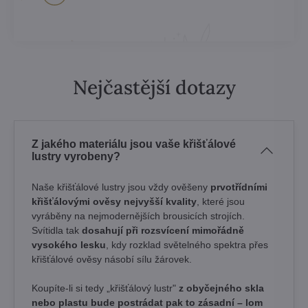
Nejčastější dotazy
Z jakého materiálu jsou vaše křišťálové
lustry vyrobeny?
Naše křišťálové lustry jsou vždy ověšeny
prvotřídními
křišťálovými ověsy nejvyšší kvality
, které jsou
vyráběny na nejmodernějších brousicích strojích.
Svítidla tak
dosahují při rozsvícení mimořádně
vysokého lesku
, kdy rozklad světelného spektra přes
křišťálové ověsy násobí sílu žárovek. ​
Koupíte-li si tedy „křišťálový lustr"
z obyčejného skla
nebo plastu bude postrádat pak to zásadní – lom