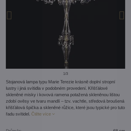
1
/3
Stojanová lampa typu Marie Terezie krásně doplní stropní
lustry i jiná svítidla v podobném provedení. Křišťálové
skleněné misky i kovová ramena potažená skleněnou lištou
zdobí ověsy ve tvaru mandlí – tzv. vachtle, středová broušená
křišťálová špička a skleněné růžice, které jsou typické pro tuto
řadu svítidel.
Čtěte více
Průměr:
68 cm