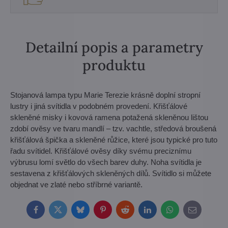
Detailní popis a parametry
produktu
Stojanová lampa typu Marie Terezie krásně doplní stropní
lustry i jiná svítidla v podobném provedení. Křišťálové
skleněné misky i kovová ramena potažená skleněnou lištou
zdobí ověsy ve tvaru mandlí – tzv. vachtle, středová broušená
křišťálová špička a skleněné růžice, které jsou typické pro tuto
řadu svítidel. Křišťálové ověsy díky svému preciznímu
výbrusu lomí světlo do všech barev duhy. Noha svítidla je
sestavena z křišťálových skleněných dílů. Svítidlo si můžete
objednat ve zlaté nebo stříbrné variantě.
Facebook
Twitter
Bluesky
Pinterest
Reddit
LinkedIn
WhatsApp
E-
mail