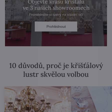
Objevte krásu křišťálu
ve 3 našich showroomech
Prohlédněte si lustry na vlastní oči
Prohlédnout
10 důvodů, proč je křišťálový
lustr skvělou volbou