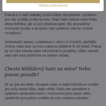
pokud by vám to nestačilo, vyrobíme křišťálový lustr komplet
Ukázat podrobnosti
na zakázku podle vašeho návrhu.
Pokud si z naší nabídky lustrů vůbec nevyberete, vyrobíme
pro vás svítidlo zcela na míru. Stačí nám výkres nebo třeba
obrázek/fotka, jak si lustr představujete. My posoudíme
možnosti výroby a do týdne vám pošleme návrhy včetně
vizualizací.
Jednodušší úpravy zvládneme v rámci 3–4 týdnů, složitější
změny nebo lustr na míru zaberou přibližně 8–10 týdnů. Pokud
by se vám stavba nebo rekonstrukce protáhla, vůbec nevadí -
rádi vám lustr podržíme na našem skladu.
Chcete křišťálový lustr na míru? Nebo
jenom poradit?
Ať už jste architekt, designér nebo si ladíte křišťálové svítidlo
pro svůj vlastní dům, dejte vědět. Rádi vám poradíme s
výběrem správného lustru i možnostmi jeho úprav nebo
společně vymyslíme svítidlo na míru vašemu interiéru.