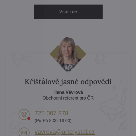
Více zde
Křišťálově jasné odpovědi
Hana Vávrová
Obchodní referent pro ČR
725 087 878​
(Po-Pá 8:00-16:00)
vavrova​@artcrystal​.cz