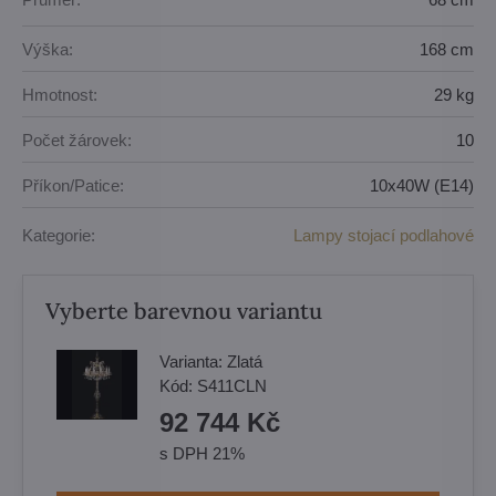
Výška:
168 cm
Hmotnost:
29 kg
Počet žárovek:
10
Příkon/Patice:
10x40W (E14)
Kategorie:
Lampy stojací podlahové
Vyberte barevnou variantu
Varianta:
Zlatá
Kód:
S411CLN
92 744 Kč
s DPH 21%