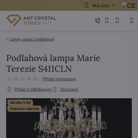
Můj účet
Lampy stojací podlahové
Podlahová lampa Marie
Terezie S411CLN
Přidat hodnocení
Přidat k Oblíbeným
Doručení
Záruka 5 let
Doprava zdarma