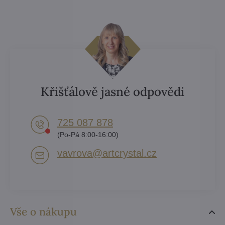
Křišťálově jasné odpovědi
725 087 878​
(Po-Pá 8:00-16:00)
vavrova​@artcrystal​.cz
Vše o nákupu