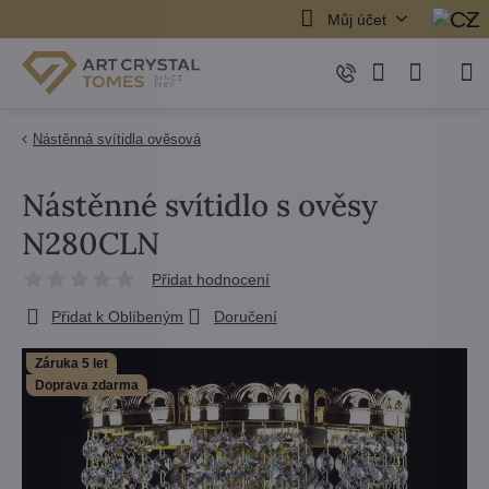
Můj účet
Nástěnná svítidla ověsová
Nástěnné svítidlo s ověsy
N280CLN
Přidat hodnocení
Přidat k Oblíbeným
Doručení
Záruka 5 let
Doprava zdarma