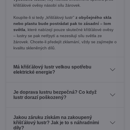
křišťálové ověsy násobí sílu žárovek. ​
Koupíte-li si tedy „křišťálový lustr"
z obyčejného skla
nebo plastu bude postrádat pak to zásadní – lom
světla
, které nabízejí pouze skutečné křišťálové ověsy
– lustry se pak netřpytí a nezesilují sílu světla ze
žárovek. Chcete-li předejít zklamání, vždy se zajímejte o
kvalitu skleněných dílů.
Má křišťálový lustr velkou spotřebu
elektrické energie?
Je doprava lustru bezpečná? Co když
lustr dorazí poškozený?
Jakou záruku získám na zakoupený
křišťálový lustr? Jak je to s náhradními
díly?