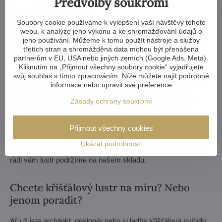
Předvolby soukromí
Soubory cookie používáme k vylepšení vaší návštěvy tohoto
Zmenšit nebo zvětšit, vyměnit ramena, změnit počet žárovek,
webu, k analýze jeho výkonu a ke shromažďování údajů o
zkrátit i prodloužit řetěz - možnosti jsou téměř neomezené. A
jeho používání. Můžeme k tomu použít nástroje a služby
pokud by vám to nestačilo, vyrobíme křišťálový lustr komplet
třetích stran a shromážděná data mohou být přenášena
na zakázku podle vašeho návrhu.
partnerům v EU, USA nebo jiných zemích (Google Ads, Meta).
Kliknutím na „Přijmout všechny soubory cookie“ vyjadřujete
Pokud si z naší nabídky lustrů vůbec nevyberete, vyrobíme
svůj souhlas s tímto zpracováním. Níže můžete najít podrobné
pro vás svítidlo zcela na míru. Stačí nám výkres nebo třeba
informace nebo upravit své preference
obrázek/fotka, jak si lustr představujete. My posoudíme
Zásady ochrany soukromí
možnosti výroby a do týdne vám pošleme návrhy včetně
vizualizací.
Přijmout všechny cookies
Jednodušší úpravy zvládneme v rámci 3–4 týdnů, složitější
změny nebo lustr na míru zaberou přibližně 8–10 týdnů. Pokud
Ukázat podrobnosti
by se vám stavba nebo rekonstrukce protáhla, vůbec nevadí -
rádi vám lustr podržíme na našem skladu.
Chcete křišťálový lustr na míru? Nebo
jenom poradit?
Ať už jste architekt, designér nebo si ladíte křišťálové svítidlo