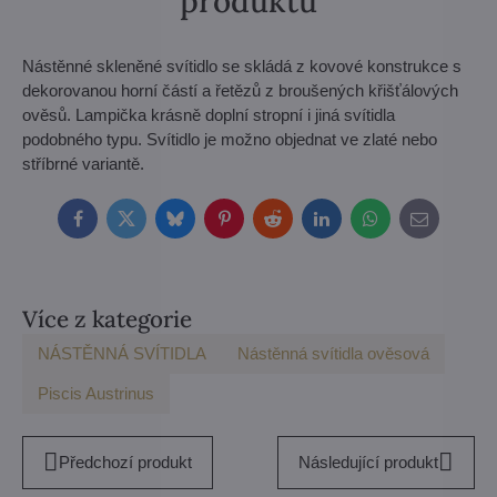
produktu
Nástěnné skleněné svítidlo se skládá z kovové konstrukce s
dekorovanou horní částí a řetězů z broušených křišťálových
ověsů. Lampička krásně doplní stropní i jiná svítidla
podobného typu. Svítidlo je možno objednat ve zlaté nebo
stříbrné variantě.
Facebook
Twitter
Bluesky
Pinterest
Reddit
LinkedIn
WhatsApp
E-
mail
Více z kategorie
NÁSTĚNNÁ SVÍTIDLA
Nástěnná svítidla ověsová
Piscis Austrinus
Předchozí produkt
Následující produkt