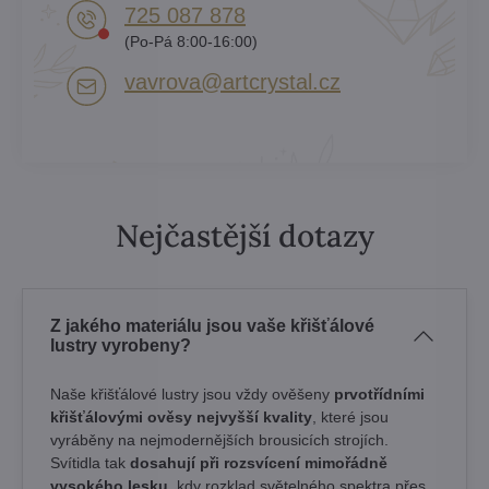
725 087 878​
(Po-Pá 8:00-16:00)
vavrova​@artcrystal​.cz
Nejčastější dotazy
Z jakého materiálu jsou vaše křišťálové
lustry vyrobeny?
Naše křišťálové lustry jsou vždy ověšeny
prvotřídními
křišťálovými ověsy nejvyšší kvality
, které jsou
vyráběny na nejmodernějších brousicích strojích.
Svítidla tak
dosahují při rozsvícení mimořádně
vysokého lesku
, kdy rozklad světelného spektra přes