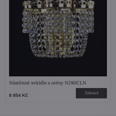
Nástěnné svítidlo s ověsy N280CLN
Zobrazit
8 854 Kč