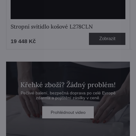
Stropní svítidlo košové L278CLN
Zobrazit
19 448 Kč
Křehké zboží? Žádný problém!
Pečlivé balení, bezpečná doprava po celé Evropě
zdarma a pojištění zásilky v ceně.
Prohlédnout video