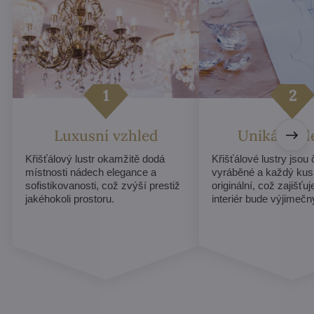
Luxusní vzhled
Unikátní d
Křišťálový lustr okamžitě dodá
Křišťálové lustry jsou
místnosti nádech elegance a
vyráběné a každý kus
sofistikovanosti, což zvýší prestiž
originální, což zajišťu
jakéhokoli prostoru.
interiér bude výjimečn