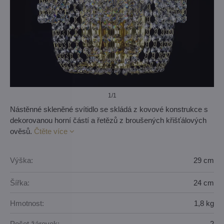
1
/1
Nástěnné skleněné svítidlo se skládá z kovové konstrukce s
dekorovanou horní částí a řetězů z broušených křišťálových
ověsů.
Čtěte více
Výška:
29 cm
Šířka:
24 cm
Hmotnost:
1,8 kg
Počet žárovek:
2