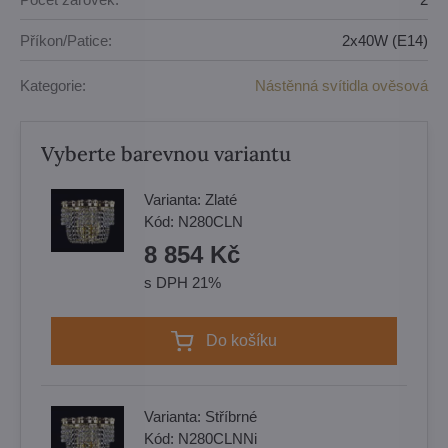
Příkon/Patice:
2x40W (E14)
Kategorie:
Nástěnná svítidla ověsová
Vyberte barevnou variantu
Varianta:
Zlaté
Kód:
N280CLN
8 854 Kč
s DPH 21%
Do košíku
Varianta:
Stříbrné
Kód:
N280CLNNi