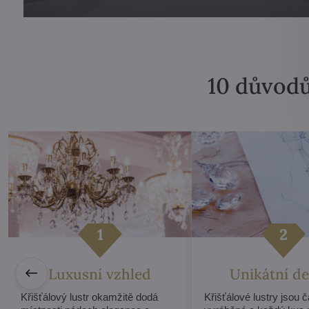
10 důvodů
Luxusní vzhled
Unikátní de
Křišťálový lustr okamžitě dodá
Křišťálové lustry jsou 