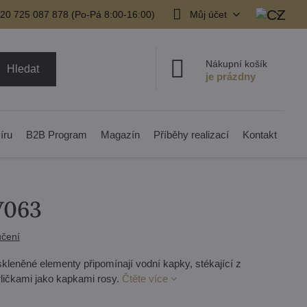
20 725 087 878​ (Po-Pá 8:00-16:00)
Můj účet
Nákupní košík
Hledat
íru
B2B Program
Magazín
Příběhy realizací
Kontakt
V063
čení
 skleněné elementy připomínají vodní kapky, stékající z
ličkami jako kapkami rosy.
Čtěte více