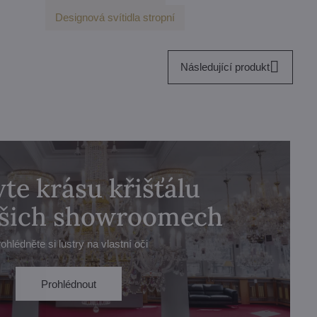
Designová svítidla stropní
Následující produkt
te krásu křišťálu
ašich showroomech
ohlédněte si lustry na vlastní oči
Prohlédnout