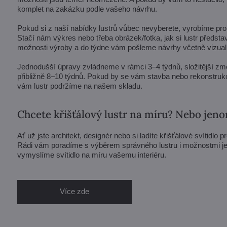
komplet na zakázku podle vašeho návrhu.
Pokud si z naší nabídky lustrů vůbec nevyberete, vyrobíme pro 
Stačí nám výkres nebo třeba obrázek/fotka, jak si lustr předst
možnosti výroby a do týdne vám pošleme návrhy včetně vizuali
Jednodušší úpravy zvládneme v rámci 3–4 týdnů, složitější zm
přibližně 8–10 týdnů. Pokud by se vám stavba nebo rekonstrukc
vám lustr podržíme na našem skladu.
Chcete křišťálový lustr na míru? Nebo jen
Ať už jste architekt, designér nebo si ladíte křišťálové svítidlo p
Rádi vám poradíme s výběrem správného lustru i možnostmi j
vymyslíme svítidlo na míru vašemu interiéru.
Více zde