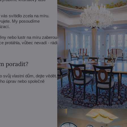
vás svítidlo zcela na míru.
avujete. My posoudíme
zací.
ěny nebo lustr na míru zaberou
e protáhla, vůbec nevadí - rádi
om poradit?
ro svůj vlastní dům, dejte vědět.
eho úprav nebo společně