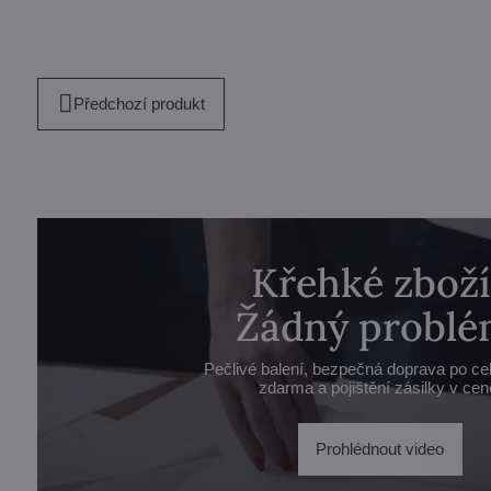
Předchozí produkt
Křehké zboží
Žádný problé
Pečlivé balení, bezpečná doprava po ce
zdarma a pojištění zásilky v cen
Prohlédnout video