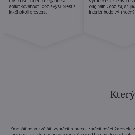
místnosti nádech elegance a
vyráběné a každý kus 
sofistikovanosti, což zvýší prestiž
originální, což zajišťuje
jakéhokoli prostoru.
interiér bude výjimečný
Který
Zmenšit nebo zvětšit, vyměnit ramena, změnit počet žárovek, zkrá
možnosti jsou téměř neomezené. A pokud by vám to nestačilo, v