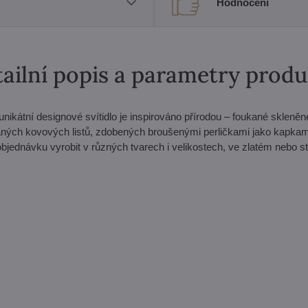
Hodnocení
ailní popis a parametry prod
nikátní designové svítidlo je inspirováno přírodou – foukané skleněn
vaných kovových listů, zdobených broušenými perličkami jako kapkam
a objednávku vyrobit v různých tvarech i velikostech, ve zlatém nebo s