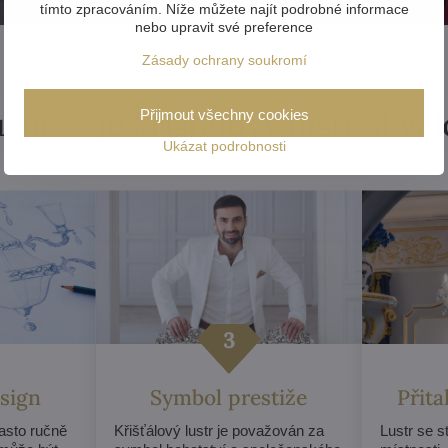
tímto zpracováním. Níže můžete najít podrobné informace
nebo upravit své preference
Zásady ochrany soukromí
, proč je křišťálový lustr skvě
Přijmout všechny cookies
Ukázat podrobnosti
sign
Symbol prestiže
Přit
často ručně
Křišťálový lustr je považován za
Lustr se 