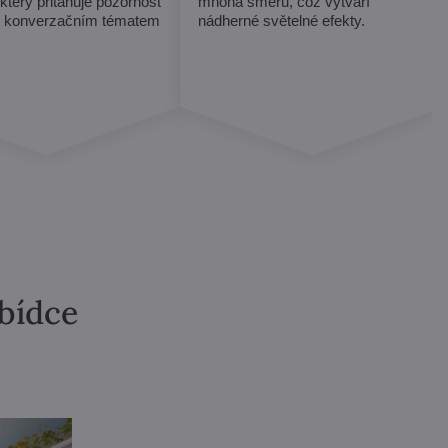
 který přitahuje pozornost
mnoha směrů, což vytváří
e konverzačním tématem
nádherné světelné efekty.
abídce