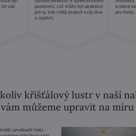
může být
symbol bohatství a společenského
místnosti,
, že váš
postavení, což může být atraktivní
a stává s
.
pro ty, kdo chtějí projevit svůj vkus
pro hosty.
a úspěch.
koliv křišťálový lustr v naší n
vám můžeme upravit na míru
tit i prodloužit řetěz -
yrobíme křišťálový lustr