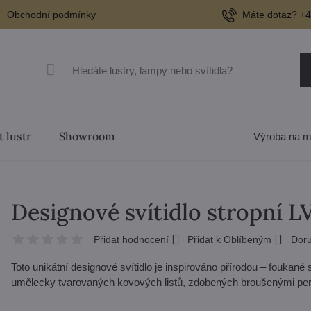
Obchodní podmínky
Máte dotaz? +4
t lustr
Showroom
Výroba na m
Designové svítidlo stropní L
Přidat hodnocení
Přidat k Oblíbeným
Doru
Toto unikátní designové svítidlo je inspirováno přírodou – foukané
umělecky tvarovaných kovových listů, zdobených broušenými per