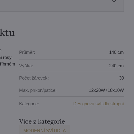
uktu
é
Průměr:
140 cm
i rosy.
tříbrném
Výška:
240 cm
Počet žárovek:
30
Max. příkon/patice:
12x20W+18x10W
Kategorie:
Designová svítidla stropní
Více z kategorie
MODERNÍ SVÍTIDLA