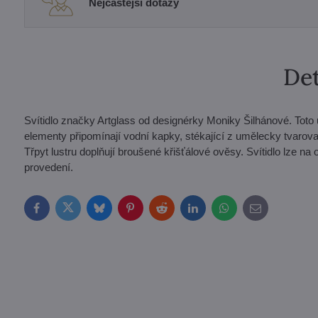
Nejčastější dotazy
Det
Svítidlo značky Artglass od designérky Moniky Šilhánové. Toto u
elementy připomínají vodní kapky, stékající z umělecky tvaro
Třpyt lustru doplňují broušené křišťálové ověsy. Svítidlo lze n
provedení.
Facebook
Twitter
Bluesky
Pinterest
Reddit
LinkedIn
WhatsApp
E-
mail