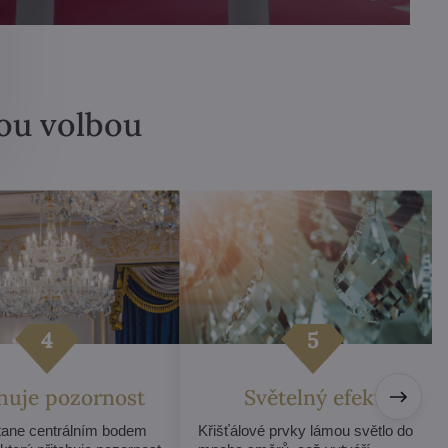
lou volbou
ahuje pozornost
Světelný efekt
stane centrálním bodem
Křišťálové prvky lámou světlo do