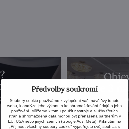
?
Objev
m!
ve 3 n
Předvolby soukromí
lé Evropě
Pr
Soubory cookie používáme k vylepšení vaší návštěvy tohoto
ě.
webu, k analýze jeho výkonu a ke shromažďování údajů o jeho
používání. Můžeme k tomu použít nástroje a služby třetích
stran a shromážděná data mohou být přenášena partnerům v
EU, USA nebo jiných zemích (Google Ads, Meta). Kliknutím na
„Přijmout všechny soubory cookie“ vyjadřujete svůj souhlas s