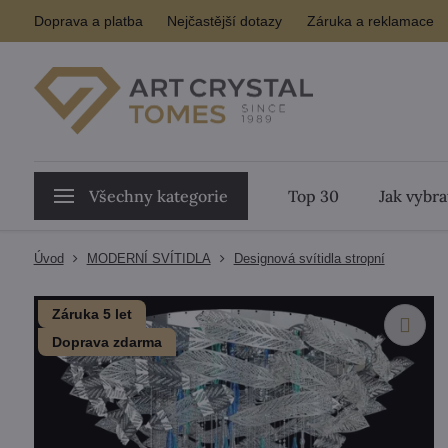
Doprava a platba
Nejčastější dotazy
Záruka a reklamace
Všechny kategorie
Top 30
Jak vybra
Úvod
MODERNÍ SVÍTIDLA
Designová svítidla stropní
Záruka 5 let
Doprava zdarma