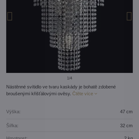
1
/4
Nástěnné svítidlo ve tvaru kaskády je bohatě zdobené
broušenými křišťálovými ověsy.
Čtěte více
Výška:
47 cm
Šířka:
32 cm
Hmotnost:
2 kg