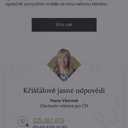
společně vymyslíme svítidlo na míru vašemu interiéru.
Více zde
Křišťálově jasné odpovědi
Hana Vávrová
Obchodní referent pro ČR
725 087 878​
(Po-Pá 8:00-16:00)