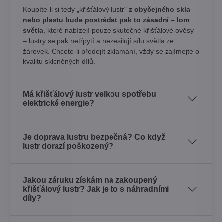
Koupíte-li si tedy „křišťálový lustr"
z obyčejného skla
nebo plastu bude postrádat pak to zásadní – lom
světla
, které nabízejí pouze skutečné křišťálové ověsy
– lustry se pak netřpytí a nezesilují sílu světla ze
žárovek. Chcete-li předejít zklamání, vždy se zajímejte o
kvalitu skleněných dílů.
Má křišťálový lustr velkou spotřebu
elektrické energie?
Je doprava lustru bezpečná? Co když
lustr dorazí poškozený?
Jakou záruku získám na zakoupený
křišťálový lustr? Jak je to s náhradními
díly?