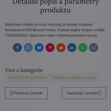
Detailní popis a parametry
produktu
Nástěnné svítidlo ve tvaru kaskády je bohatě zdobené
broušenými křišťálovými ověsy. Krásně doplní stropní svítidlo
TX610000013. Nabízíme zlaté i stříbrné provedení lampy.
Facebook
Twitter
Bluesky
Pinterest
Reddit
LinkedIn
WhatsApp
E-
mail
Více z kategorie
NÁSTĚNNÁ SVÍTIDLA
Nástěnná svítidla ověsová
Předchozí produkt
Následující produkt