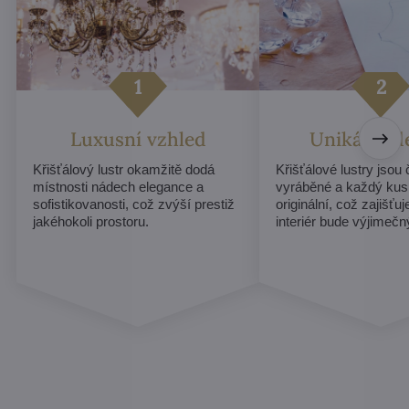
Luxusní vzhled
Unikátní d
Křišťálový lustr okamžitě dodá
Křišťálové lustry jsou
místnosti nádech elegance a
vyráběné a každý kus
sofistikovanosti, což zvýší prestiž
originální, což zajišťu
jakéhokoli prostoru.
interiér bude výjimečn