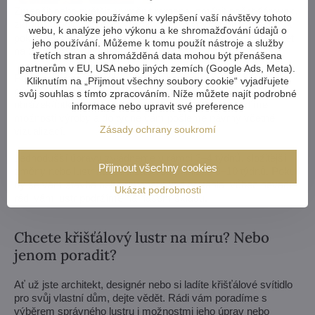
Zmenšit nebo zvětšit, vyměnit ramena, změnit počet žárovek,
Soubory cookie používáme k vylepšení vaší návštěvy tohoto
zkrátit i prodloužit řetěz - možnosti jsou téměř neomezené. A
webu, k analýze jeho výkonu a ke shromažďování údajů o
pokud by vám to nestačilo, vyrobíme křišťálový lustr komplet
jeho používání. Můžeme k tomu použít nástroje a služby
na zakázku podle vašeho návrhu.
třetích stran a shromážděná data mohou být přenášena
partnerům v EU, USA nebo jiných zemích (Google Ads, Meta).
Pokud si z naší nabídky lustrů vůbec nevyberete, vyrobíme
Kliknutím na „Přijmout všechny soubory cookie“ vyjadřujete
pro vás svítidlo zcela na míru. Stačí nám výkres nebo třeba
svůj souhlas s tímto zpracováním. Níže můžete najít podrobné
obrázek/fotka, jak si lustr představujete. My posoudíme
informace nebo upravit své preference
možnosti výroby a do týdne vám pošleme návrhy včetně
Zásady ochrany soukromí
vizualizací.
Jednodušší úpravy zvládneme v rámci 3–4 týdnů, složitější
Přijmout všechny cookies
změny nebo lustr na míru zaberou přibližně 8–10 týdnů. Pokud
by se vám stavba nebo rekonstrukce protáhla, vůbec nevadí -
Ukázat podrobnosti
rádi vám lustr podržíme na našem skladu.
Chcete křišťálový lustr na míru? Nebo
jenom poradit?
Ať už jste architekt, designér nebo si ladíte křišťálové svítidlo
pro svůj vlastní dům, dejte vědět. Rádi vám poradíme s
výběrem správného lustru i možnostmi jeho úprav nebo