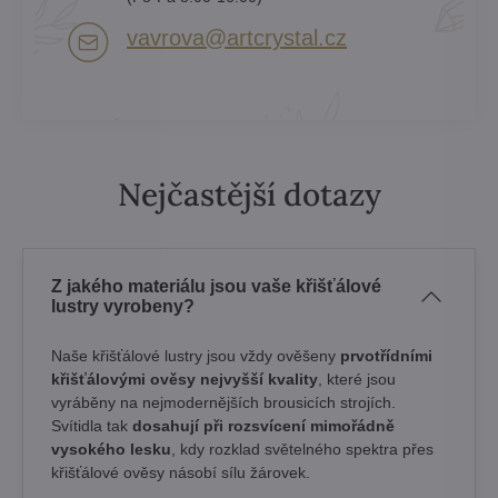
vavrova​@artcrystal​.cz
Nejčastější dotazy
Z jakého materiálu jsou vaše křišťálové
lustry vyrobeny?
Naše křišťálové lustry jsou vždy ověšeny
prvotřídními
křišťálovými ověsy nejvyšší kvality
, které jsou
vyráběny na nejmodernějších brousicích strojích.
Svítidla tak
dosahují při rozsvícení mimořádně
vysokého lesku
, kdy rozklad světelného spektra přes
křišťálové ověsy násobí sílu žárovek. ​