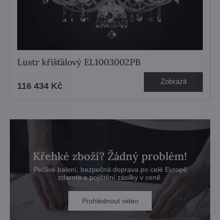
Lustr křišťálový EL1003002PB
Zobrazit
116 434 Kč
Křehké zboží? Žádný problém!
Pečlivé balení, bezpečná doprava po celé Evropě
zdarma a pojištění zásilky v ceně.
Prohlédnout video