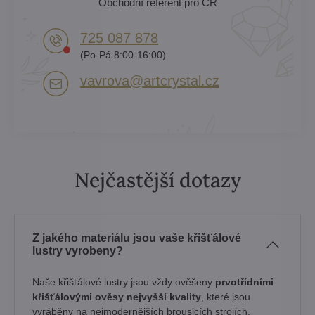
Obchodní referent pro ČR
725 087 878​
(Po-Pá 8:00-16:00)
vavrova​@artcrystal​.cz
Nejčastější dotazy
Z jakého materiálu jsou vaše křišťálové
lustry vyrobeny?
Naše křišťálové lustry jsou vždy ověšeny
prvotřídními
křišťálovými ověsy nejvyšší kvality
, které jsou
vyráběny na nejmodernějších brousicích strojích.