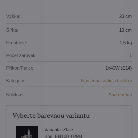
Výška:
23 cm
Šířka:
13 cm
Hmotnost:
1,5 kg
Počet žárovek:
1
Příkon/Patice:
1x40W (E14)
Kategorie:
Nástěnná svítidla tradiční
Kolekce:
Andromeda
Vyberte barevnou variantu
Varianta:
Zlaté
Kód:
EN100102PB