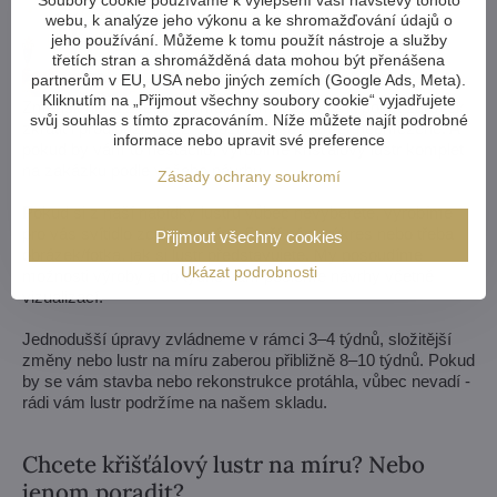
webu, k analýze jeho výkonu a ke shromažďování údajů o
jeho používání. Můžeme k tomu použít nástroje a služby
třetích stran a shromážděná data mohou být přenášena
partnerům v EU, USA nebo jiných zemích (Google Ads, Meta).
Kliknutím na „Přijmout všechny soubory cookie“ vyjadřujete
Zmenšit nebo zvětšit, vyměnit ramena, změnit počet žárovek,
svůj souhlas s tímto zpracováním. Níže můžete najít podrobné
zkrátit i prodloužit řetěz - možnosti jsou téměř neomezené. A
informace nebo upravit své preference
pokud by vám to nestačilo, vyrobíme křišťálový lustr komplet
na zakázku podle vašeho návrhu.
Zásady ochrany soukromí
Pokud si z naší nabídky lustrů vůbec nevyberete, vyrobíme
pro vás svítidlo zcela na míru. Stačí nám výkres nebo třeba
Přijmout všechny cookies
obrázek/fotka, jak si lustr představujete. My posoudíme
Ukázat podrobnosti
možnosti výroby a do týdne vám pošleme návrhy včetně
vizualizací.
Jednodušší úpravy zvládneme v rámci 3–4 týdnů, složitější
změny nebo lustr na míru zaberou přibližně 8–10 týdnů. Pokud
by se vám stavba nebo rekonstrukce protáhla, vůbec nevadí -
rádi vám lustr podržíme na našem skladu.
Chcete křišťálový lustr na míru? Nebo
jenom poradit?