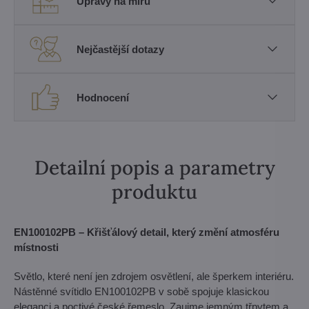
Úpravy na míru
Nejčastější dotazy
Hodnocení
Detailní popis a parametry
produktu
EN100102PB – Křišťálový detail, který změní atmosféru
místnosti
Světlo, které není jen zdrojem osvětlení, ale šperkem interiéru.
Nástěnné svítidlo EN100102PB v sobě spojuje klasickou
eleganci a poctivé české řemeslo. Zaujme jemným třpytem a