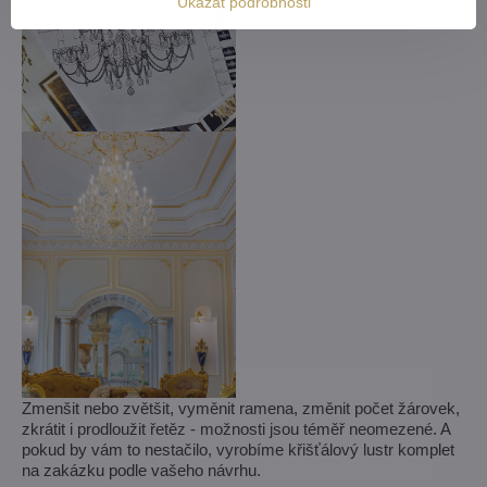
Ukázat podrobnosti
Zmenšit nebo zvětšit, vyměnit ramena, změnit počet žárovek,
zkrátit i prodloužit řetěz - možnosti jsou téměř neomezené. A
pokud by vám to nestačilo, vyrobíme křišťálový lustr komplet
na zakázku podle vašeho návrhu.