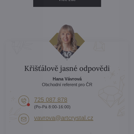
Křišťálově jasné odpovědi
Hana Vávrová
Obchodní referent pro ČR
725 087 878​
(Po-Pá 8:00-16:00)
vavrova​@artcrystal​.cz