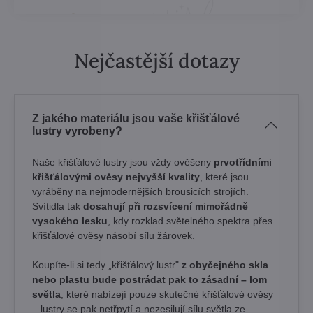
Nejčastější dotazy
Z jakého materiálu jsou vaše křišťálové
lustry vyrobeny?
Naše křišťálové lustry jsou vždy ověšeny
prvotřídními
křišťálovými ověsy nejvyšší kvality
, které jsou
vyráběny na nejmodernějších brousicích strojích.
Svítidla tak
dosahují při rozsvícení mimořádně
vysokého lesku
, kdy rozklad světelného spektra přes
křišťálové ověsy násobí sílu žárovek. ​
Koupíte-li si tedy „křišťálový lustr"
z obyčejného skla
nebo plastu bude postrádat pak to zásadní – lom
světla
, které nabízejí pouze skutečné křišťálové ověsy
– lustry se pak netřpytí a nezesilují sílu světla ze