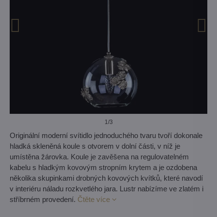
1
/3
Originální moderní svítidlo jednoduchého tvaru tvoří dokonale
hladká skleněná koule s otvorem v dolní části, v níž je
umístěna žárovka. Koule je zavěšena na regulovatelném
kabelu s hladkým kovovým stropním krytem a je ozdobena
několika skupinkami drobných kovových kvítků, které navodí
v interiéru náladu rozkvetlého jara. Lustr nabízíme ve zlatém i
stříbrném provedení.
Čtěte více