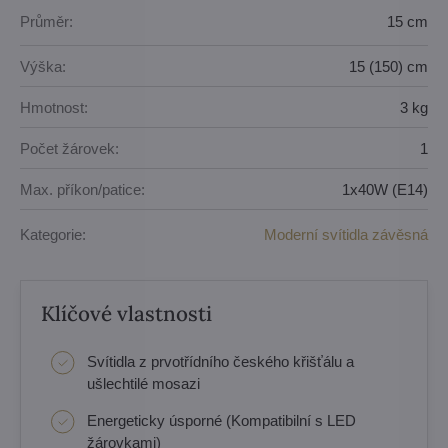
Průměr:
15 cm
Výška:
15 (150) cm
Hmotnost:
3 kg
Počet žárovek:
1
Max. příkon/patice:
1x40W (E14)
Kategorie:
Moderní svítidla závěsná
Klíčové vlastnosti
Svítidla z prvotřídního českého křišťálu a
ušlechtilé mosazi
Energeticky úsporné (Kompatibilní s LED
žárovkami)