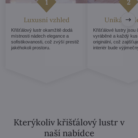
Luxusní vzhled
Unikátní d
Křišťálový lustr okamžitě dodá
Křišťálové lustry jsou
místnosti nádech elegance a
vyráběné a každý kus
sofistikovanosti, což zvýší prestiž
originální, což zajišťu
jakéhokoli prostoru.
interiér bude výjimečn
Kterýkoliv křišťálový lustr v
naší nabídce