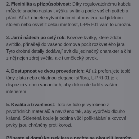
2. Flexibilita a přizpůsobivost:
Díky regulovatelnému kabelu
můžete snadno nastavit výšku svítidla podle vašich potřeb a
přání. Ať už chcete vytvořit intimní atmosféru nad jídelním
stolem nebo osvětlit celou místnost, L-PRI-01 vám to umožní.
3. Jarní nádech po celý rok:
Kovové kvítky, které zdobí
svítidlo, přinášejí do vašeho domova pocit rozkvetlého jara.
Tyto drobné detaily dodávají svítidlu jedinečný charakter a činí
z něj nejen zdroj světla, ale i umělecký prvek.
4. Dostupnost ve dvou provedeních:
Ať už preferujete teplé
tóny zlata nebo chladnou eleganci stříbra, L-PRI-01 je k
dispozici v obou variantách, aby dokonale ladil s vaším
interiérem.
5. Kvalita a trvanlivost:
Toto svítidlo je vyrobeno z
prvotřídních materiálů a navrženo tak, aby vydrželo dlouho
krásné. Skleněná koule je odolná vůči poškrábání a kovové
prvky jsou chráněny proti korozi.
Přineste si domů kousek jara a nechte se okouzlit jemným