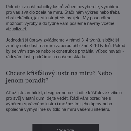
Pokud si z naší nabídky lustrů vůbec nevyberete, vyrobíme
pro vás svítidlo zcela na míru. Stačí nám výkres nebo třeba
obrázek/fotka, jak si lustr představujete. My posoudíme
možnosti výroby a do týdne vám pošleme návrhy včetně
vizualizací.
Jednodušší úpravy zvládneme v rámci 3–4 týdnů, složitější
změny nebo lustr na míru zaberou přibližně 8–10 týdnů. Pokud
by se vám stavba nebo rekonstrukce protáhla, vůbec nevadí -
rádi vám lustr podržíme na našem skladu.
Chcete křišťálový lustr na míru? Nebo
jenom poradit?
Ať už jste architekt, designér nebo si ladíte křišťálové svítidlo
pro svůj vlastní dům, dejte vědět. Rádi vám poradíme s
výběrem správného lustru i možnostmi jeho úprav nebo
společně vymyslíme svítidlo na míru vašemu interiéru.
Více zde