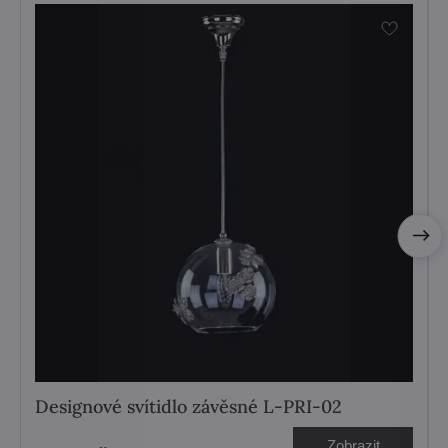
Designové svítidlo závěsné L-PRI-02
Zobrazit