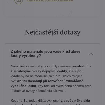
Nejčastější dotazy
Z jakého materiálu jsou vaše křišťálové
lustry vyrobeny?
Naše křišťálové lustry jsou vždy ověšeny
prvotřídními
křišťálovými ověsy nejvyšší kvality
, které jsou
vyráběny na nejmodernějších brousicích strojích.
Svítidla tak
dosahují při rozsvícení mimořádně
vysokého lesku
, kdy rozklad světelného spektra přes
křišťálové ověsy násobí sílu žárovek. ​
Koupíte-li si tedy „křišťálový lustr"
z obyčejného skla