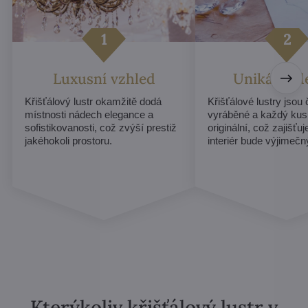
Luxusní vzhled
Unikátní d
Křišťálový lustr okamžitě dodá
Křišťálové lustry jsou
místnosti nádech elegance a
vyráběné a každý kus
sofistikovanosti, což zvýší prestiž
originální, což zajišťu
jakéhokoli prostoru.
interiér bude výjimečn
Kterýkoliv křišťálový lustr v