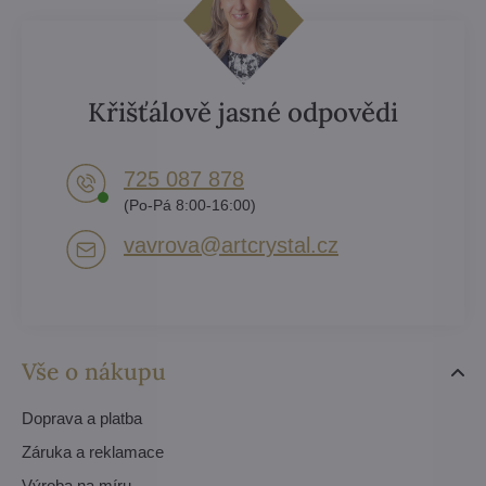
Křišťálově jasné odpovědi
725 087 878​
(Po-Pá 8:00-16:00)
vavrova​@artcrystal​.cz
Vše o nákupu
Doprava a platba
Záruka a reklamace
Výroba na míru