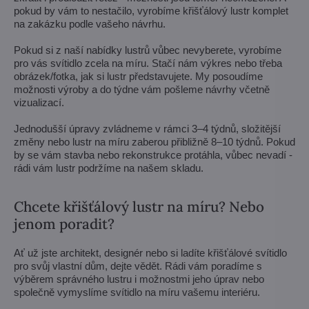
pokud by vám to nestačilo, vyrobíme křišťálový lustr komplet
na zakázku podle vašeho návrhu.
Pokud si z naší nabídky lustrů vůbec nevyberete, vyrobíme
pro vás svítidlo zcela na míru. Stačí nám výkres nebo třeba
obrázek/fotka, jak si lustr představujete. My posoudíme
možnosti výroby a do týdne vám pošleme návrhy včetně
vizualizací.
Jednodušší úpravy zvládneme v rámci 3–4 týdnů, složitější
změny nebo lustr na míru zaberou přibližně 8–10 týdnů. Pokud
by se vám stavba nebo rekonstrukce protáhla, vůbec nevadí -
rádi vám lustr podržíme na našem skladu.
Chcete křišťálový lustr na míru? Nebo
jenom poradit?
Ať už jste architekt, designér nebo si ladíte křišťálové svítidlo
pro svůj vlastní dům, dejte vědět. Rádi vám poradíme s
výběrem správného lustru i možnostmi jeho úprav nebo
společně vymyslíme svítidlo na míru vašemu interiéru.