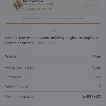
Hana Vávrová
Obchodní referent pro ČR
✉️ Email
📞 +420 725 087 878
🕐 Po–Pá 8:00–16:00 · Sobota po předchozí domluvě
1
/1
Moderní lustr ve tvaru kvádru může být originálním doplňkem
moderního interiéru.
Čtěte více
Průměr:
45 cm
Výška (bez řetězu):
40 cm
Hmotnost:
10 kg
Počet žárovek:
8
Max. příkon/patice:
8x40W (G9)