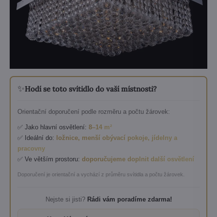
✨
Hodí se toto svítidlo do vaší místnosti?
Orientační doporučení podle rozměru a počtu žárovek:
✅ Jako hlavní osvětlení:
8–14 m²
✅ Ideální do:
ložnice, menší obývací pokoje, jídelny a
pracovny
✅ Ve větším prostoru:
doporučujeme doplnit další osvětlení
Doporučení je orientační a vychází z průměru svítidla a počtu žárovek.
Nejste si jisti?
Rádi vám poradíme zdarma!