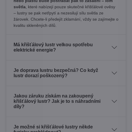
nebo plastu bude postrádat pak to zásadní – lom
světla
, které nabízejí pouze skutečné křišťálové ověsy
– lustry se pak netřpytí a nezesilují sílu světla ze
žárovek. Chcete-li předejít zklamání, vždy se zajímejte o
kvalitu skleněných dílů.
Má křišťálový lustr velkou spotřebu
elektrické energie?
Je doprava lustru bezpečná? Co když
lustr dorazí poškozený?
Jakou záruku získám na zakoupený
křišťálový lustr? Jak je to s náhradními
díly?
Je možné si křišťálové lustry někde