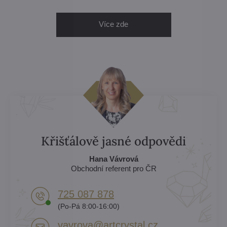
Více zde
Křišťálově jasné odpovědi
Hana Vávrová
Obchodní referent pro ČR
725 087 878​
(Po-Pá 8:00-16:00)
vavrova​@artcrystal​.cz