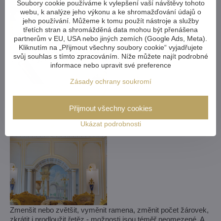
Soubory cookie používáme k vylepšení vaší návštěvy tohoto
webu, k analýze jeho výkonu a ke shromažďování údajů o
jeho používání. Můžeme k tomu použít nástroje a služby
třetích stran a shromážděná data mohou být přenášena
partnerům v EU, USA nebo jiných zemích (Google Ads, Meta).
Kliknutím na „Přijmout všechny soubory cookie“ vyjadřujete
svůj souhlas s tímto zpracováním. Níže můžete najít podrobné
informace nebo upravit své preference
Zásady ochrany soukromí
Přijmout všechny cookies
Ukázat podrobnosti
Zmenšit nebo zvětšit, vyměnit ramena, změnit počet žárovek,
zkrátit i prodloužit řetěz - možnosti jsou téměř neomezené. A