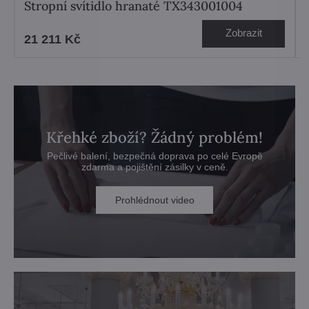
Stropní svítidlo hranaté TX343001004
Zobrazit
21 211 Kč
Křehké zboží? Žádný problém!
Pečlivé balení, bezpečná doprava po celé Evropě
zdarma a pojištění zásilky v ceně.
Prohlédnout video