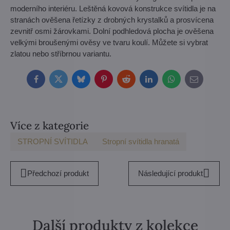
moderního interiéru. Leštěná kovová konstrukce svítidla je na
stranách ověšena řetízky z drobných krystalků a prosvícena
zevnitř osmi žárovkami. Dolní podhledová plocha je ověšena
velkými broušenými ověsy ve tvaru koulí. Můžete si vybrat
zlatou nebo stříbrnou variantu.
Facebook
Twitter
Bluesky
Pinterest
Reddit
LinkedIn
WhatsApp
E-
mail
Více z kategorie
STROPNÍ SVÍTIDLA
Stropní svítidla hranatá
Předchozí produkt
Následující produkt
Další produkty z kolekce