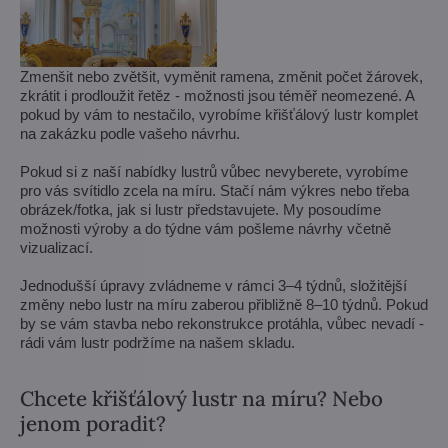
Zmenšit nebo zvětšit, vyměnit ramena, změnit počet žárovek,
zkrátit i prodloužit řetěz - možnosti jsou téměř neomezené. A
pokud by vám to nestačilo, vyrobíme křišťálový lustr komplet
na zakázku podle vašeho návrhu.
Pokud si z naší nabídky lustrů vůbec nevyberete, vyrobíme
pro vás svítidlo zcela na míru. Stačí nám výkres nebo třeba
obrázek/fotka, jak si lustr představujete. My posoudíme
možnosti výroby a do týdne vám pošleme návrhy včetně
vizualizací.
Jednodušší úpravy zvládneme v rámci 3–4 týdnů, složitější
změny nebo lustr na míru zaberou přibližně 8–10 týdnů. Pokud
by se vám stavba nebo rekonstrukce protáhla, vůbec nevadí -
rádi vám lustr podržíme na našem skladu.
Chcete křišťálový lustr na míru? Nebo
jenom poradit?