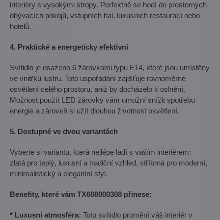
interiéry s vysokými stropy. Perfektně se hodí do prostorných
obývacích pokojů, vstupních hal, luxusních restaurací nebo
hotelů.
4. Praktické a energeticky efektivní
Svítidlo je osazeno 6 žárovkami typu E14, které jsou umístěny
ve vnitřku lustru. Toto uspořádání zajišťuje rovnoměrné
osvětlení celého prostoru, aniž by docházelo k oslnění.
Možnost použít LED žárovky vám umožní snížit spotřebu
energie a zároveň si užít dlouhou životnost osvětlení.
5. Dostupné ve dvou variantách
Vyberte si variantu, která nejlépe ladí s vaším interiérem:
zlatá
pro teplý, luxusní a tradiční vzhled, stříbrná
pro moderní,
minimalistický a elegantní styl.
Benefity, které vám TX608000308 přinese:
* Luxusní atmosféra:
Toto svítidlo promění váš interiér v