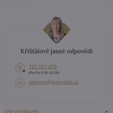
Křišťálově jasné odpovědi
725 087 878​
(Po-Pá 8:00-16:00)
vavrova​@artcrystal​.cz
Vše o nákupu