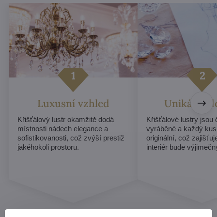
Luxusní vzhled
Unikátní d
Křišťálový lustr okamžitě dodá
Křišťálové lustry jsou
místnosti nádech elegance a
vyráběné a každý kus
sofistikovanosti, což zvýší prestiž
originální, což zajišťu
jakéhokoli prostoru.
interiér bude výjimečn