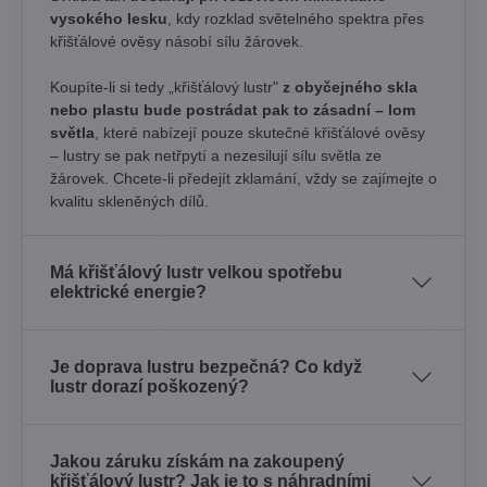
vysokého lesku
, kdy rozklad světelného spektra přes
křišťálové ověsy násobí sílu žárovek. ​
Koupíte-li si tedy „křišťálový lustr"
z obyčejného skla
nebo plastu bude postrádat pak to zásadní – lom
světla
, které nabízejí pouze skutečné křišťálové ověsy
– lustry se pak netřpytí a nezesilují sílu světla ze
žárovek. Chcete-li předejít zklamání, vždy se zajímejte o
kvalitu skleněných dílů.
Má křišťálový lustr velkou spotřebu
elektrické energie?
Je doprava lustru bezpečná? Co když
lustr dorazí poškozený?
Jakou záruku získám na zakoupený
křišťálový lustr? Jak je to s náhradními