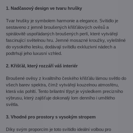
1. Nadčasový design ve tvaru hrušky
Tvar hrušky je symbolem harmonie a elegance. Svítidlo je
sestaveno z jemně broušených křišťálových ověsů a
spirálovitě uspořádaných broušených perlí, které vytvářejí
fascinující světelnou hru. Jemné mosazné kroužky, vyleštěné
do vysokého lesku, dodávají svítidlu exkluzivní nádech a
podtrhují jeho luxusní vzhled.
2. Křišťál, který rozzáří váš interiér
Broušené ověsy z kvalitního českého křišťálu lámou světlo do
všech barev spektra, čímž vytvářejí kouzelnou atmosféru,
která vás pohltí. Tento brilantní třpyt je výsledkem precizního
výbrusu, který zajišťuje dokonalý lom denního i umělého
světla.
3. Vhodné pro prostory s vysokým stropem
Díky svým proporcím je toto svítidlo ideální volbou pro