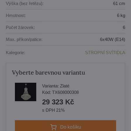
Výška (bez řetězu):
61 cm
Hmotnost:
6 kg
Počet žárovek:
6
Max. příkon/patice:
6x40W (E14)
Kategorie:
STROPNÍ SVÍTIDLA
Vyberte barevnou variantu
Varianta:
Zlaté
Kód:
TX608000308
29 323 Kč
s DPH 21%
Do košíku