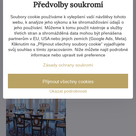
Předvolby soukromí
Soubory cookie používáme k vylepšení vaší návštěvy tohoto
webu, k analýze jeho výkonu a ke shromažďování údajů o
Kterýkoliv křišťálový lustr v
jeho používání. Můžeme k tomu použít nástroje a služby
třetích stran a shromážděná data mohou být přenášena
naší nabídce
partnerům v EU, USA nebo jiných zemích (Google Ads, Meta).
Kliknutím na „Přijmout všechny soubory cookie“ vyjadřujete
vám můžeme upravit na míru
svůj souhlas s tímto zpracováním. Níže můžete najít podrobné
informace nebo upravit své preference
Zásady ochrany soukromí
Přijmout všechny cookies
Ukázat podrobnosti