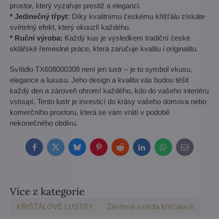
prostor, který vyzařuje prestiž a eleganci.
* Jedinečný třpyt:
Díky kvalitnímu českému křišťálu získáte
světelný efekt, který okouzlí každého.
* Ruční výroba:
Každý kus je výsledkem tradiční české
sklářské řemeslné práce, která zaručuje kvalitu i originalitu.
Svítidlo TX608000308 není jen lustr – je to symbol vkusu,
elegance a luxusu. Jeho design a kvalita vás budou těšit
každý den a zároveň ohromí každého, kdo do vašeho interiéru
vstoupí. Tento lustr je investicí do krásy vašeho domova nebo
komerčního prostoru, která se vám vrátí v podobě
nekonečného obdivu.
Facebook
Twitter
Bluesky
Pinterest
Reddit
LinkedIn
WhatsApp
E-
mail
Více z kategorie
KŘIŠŤÁLOVÉ LUSTRY
Závěsná svítidla křišťálová