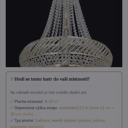
✨
Hodí se tento lustr do vaší místnosti?
Na základě rozměrů je toto svítidlo ideální pro:
✅ Plocha místnosti:
8–15 m²
✅ Doporučená výška stropu:
minimálně 2,7 m (lustr 61 cm +
30 cm závěs)
✅ Typ prostor:
Ložnice, menší obývací pokoje, jídelny,
pracovny, kuchyně