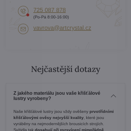
725 087 878​
(Po-Pá 8:00-16:00)
vavrova​@artcrystal​.cz
Nejčastější dotazy
Z jakého materiálu jsou vaše křišťálové
lustry vyrobeny?
Naše křišťálové lustry jsou vždy ověšeny
prvotřídními
křišťálovými ověsy nejvyšší kvality
, které jsou
vyráběny na nejmodernějších brousicích strojích.
Svítidla tak
dosahují při rozsvícení mimořádně