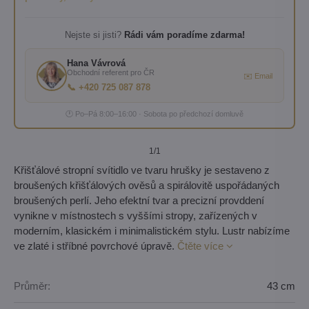
Nejste si jisti?
Rádi vám poradíme zdarma!
Hana Vávrová
Obchodní referent pro ČR
✉️ Email
📞 +420 725 087 878
🕐 Po–Pá 8:00–16:00 · Sobota po předchozí domluvě
1
/1
Křišťálové stropní svítidlo ve tvaru hrušky je sestaveno z
broušených křišťálových ověsů a spirálovitě uspořádaných
broušených perlí. Jeho efektní tvar a precizní provddení
vynikne v místnostech s vyššími stropy, zařízených v
moderním, klasickém i minimalistickém stylu. Lustr nabízíme
ve zlaté i stříbné povrchové úpravě.
Čtěte více
Průměr:
43 cm