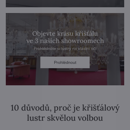
Objevte krásu křišťálu
ve 3 našich showroomech
Prohlédněte si lustry na vlastní oči
Prohlédnout
10 důvodů, proč je křišťálový
lustr skvělou volbou