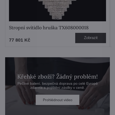
Stropní svítidlo hruška TX608000018
Zobrazit
77 801 Kč
Křehké zboží? Žádný problém!
Pečlivé balení, bezpečná doprava po celé Evropě
zdarma a pojištění zásilky v ceně.
Prohlédnout video