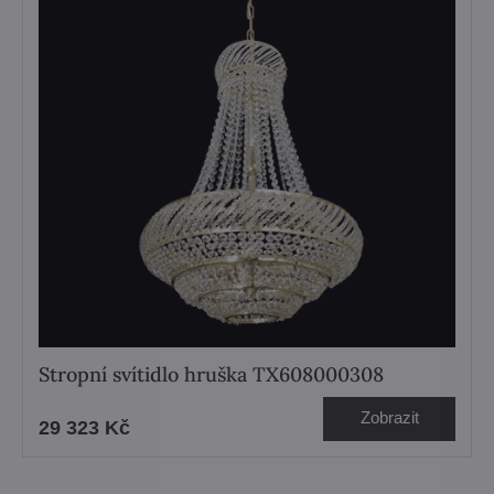
Stropní svítidlo hruška TX608000308
Zobrazit
29 323 Kč