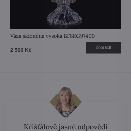
Váza skleněná vysoká BF8KG97400
Zobrazit
2 506 Kč
Křišťálově jasné odpovědi