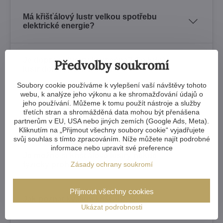
Má křišťálový lustr velkou spotřebu
elektrické energie?
Je doprava lustru bezpečná? Co když
Předvolby soukromí
lustr dorazí poškozený?
Soubory cookie používáme k vylepšení vaší návštěvy tohoto
webu, k analýze jeho výkonu a ke shromažďování údajů o
jeho používání. Můžeme k tomu použít nástroje a služby
Jakou záruku získám na zakoupený
třetích stran a shromážděná data mohou být přenášena
křišťálový lustr? Jak je to s náhradními
partnerům v EU, USA nebo jiných zemích (Google Ads, Meta).
díly?
Kliknutím na „Přijmout všechny soubory cookie“ vyjadřujete
svůj souhlas s tímto zpracováním. Níže můžete najít podrobné
informace nebo upravit své preference
Je možné si křišťálové lustry někde
Zásady ochrany soukromí
fyzicky prohlédnout?
Přijmout všechny cookies
Jak poznat kvalitní křišťál?
Ukázat podrobnosti