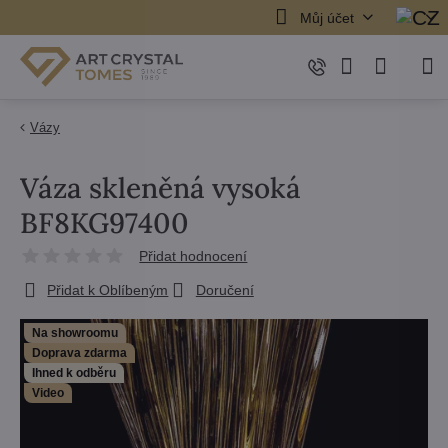
Můj účet
Vázy
Váza skleněná vysoká
BF8KG97400
Přidat hodnocení
Přidat k Oblíbeným
Doručení
Na showroomu
Doprava zdarma
Ihned k odběru
Video