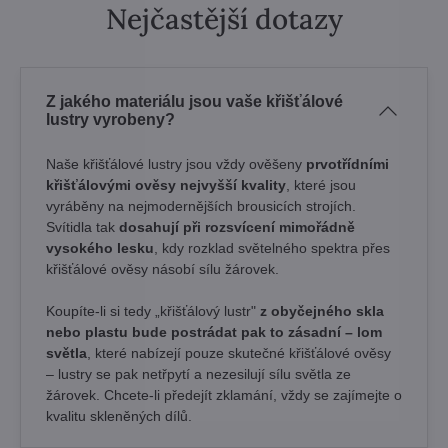
Nejčastější dotazy
Z jakého materiálu jsou vaše křišťálové
lustry vyrobeny?
Naše křišťálové lustry jsou vždy ověšeny
prvotřídními
křišťálovými ověsy nejvyšší kvality
, které jsou
vyráběny na nejmodernějších brousicích strojích.
Svítidla tak
dosahují při rozsvícení mimořádně
vysokého lesku
, kdy rozklad světelného spektra přes
křišťálové ověsy násobí sílu žárovek. ​
Koupíte-li si tedy „křišťálový lustr"
z obyčejného skla
nebo plastu bude postrádat pak to zásadní – lom
světla
, které nabízejí pouze skutečné křišťálové ověsy
– lustry se pak netřpytí a nezesilují sílu světla ze
žárovek. Chcete-li předejít zklamání, vždy se zajímejte o
kvalitu skleněných dílů.