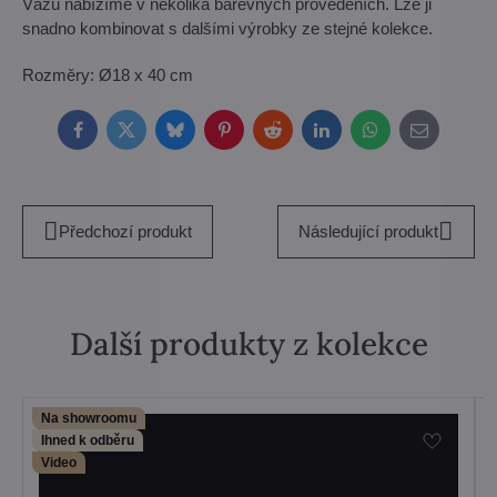
Vázu nabízíme v několika barevných provedeních. Lze ji
snadno kombinovat s dalšími výrobky ze stejné kolekce.
Rozměry: Ø18 x 40 cm
Facebook
Twitter
Bluesky
Pinterest
Reddit
LinkedIn
WhatsApp
E-
mail
Předchozí produkt
Následující produkt
Další produkty z kolekce
Na showroomu
Ihned k odběru
Video