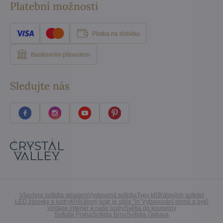
Platební možnosti
Platba na dobírku
Bankovním převodem
Sledujte nás
Všechna svítidla skladem
Vystavená svítidla
Typy křišťálových svítidel
LED žárovky a lustry
Křišťálový lustr je stále "in"
Vybavování domů a bytů
Vintage interiér a naše lustry
Světla do koupelny
Svítidla Praha
Svítidla Brno
Svítidla Ostrava