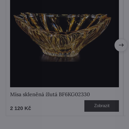
Mísa skleněná žlutá BF6KG02330
Zobrazit
2 120 Kč