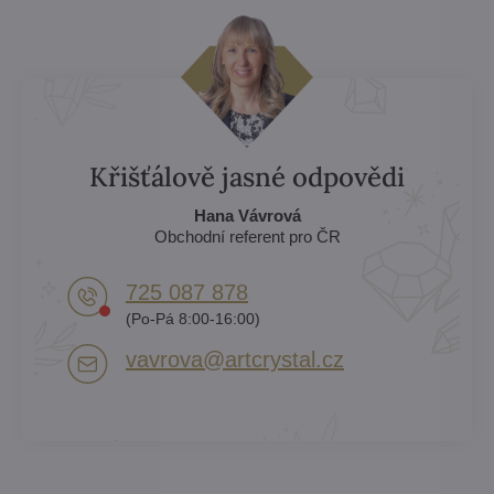
Křišťálově jasné odpovědi
Hana Vávrová
Obchodní referent pro ČR
725 087 878​
(Po-Pá 8:00-16:00)
vavrova​@artcrystal​.cz