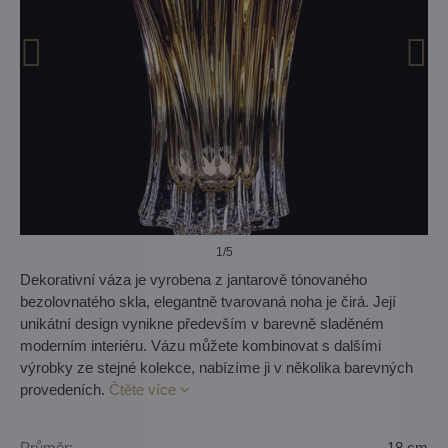
1
/5
Dekorativní váza je vyrobena z jantarově tónovaného
bezolovnatého skla, elegantně tvarovaná noha je čirá. Její
unikátní design vynikne především v barevně sladěném
moderním interiéru. Vázu můžete kombinovat s dalšími
výrobky ze stejné kolekce, nabízíme ji v několika barevných
provedeních.
Čtěte více
Průměr:
18 cm