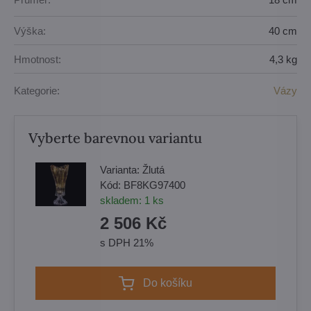
Výška:
40 cm
Hmotnost:
4,3 kg
Kategorie:
Vázy
Vyberte barevnou variantu
Varianta:
Žlutá
Kód:
BF8KG97400
skladem:
1
ks
2 506 Kč
s DPH 21%
Do košíku