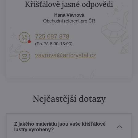
Křišťálově jasné odpovědi
Hana Vávrová
Obchodní referent pro ČR
725 087 878​
(Po-Pá 8:00-16:00)
vavrova​@artcrystal​.cz
Nejčastější dotazy
Z jakého materiálu jsou vaše křišťálové
lustry vyrobeny?