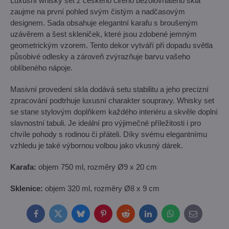
Luxusní whisky set z českého čirého bezolovnatého skla
zaujme na první pohled svým čistým a nadčasovým
designem. Sada obsahuje elegantní karafu s broušeným
uzávěrem a šest skleniček, které jsou zdobené jemným
geometrickým vzorem. Tento dekor vytváří při dopadu světla
působivé odlesky a zároveň zvýrazňuje barvu vašeho
oblíbeného nápoje.
Masivní provedení skla dodává setu stabilitu a jeho precizní
zpracování podtrhuje luxusní charakter soupravy. Whisky set
se stane stylovým doplňkem každého interiéru a skvěle doplní
slavnostní tabuli. Je ideální pro výjimečné příležitosti i pro
chvíle pohody s rodinou či přáteli. Díky svému elegantnímu
vzhledu je také výbornou volbou jako vkusný dárek.
Karafa:
objem 750 ml, rozměry Ø9 x 20 cm
Sklenice:
objem 320 ml, rozměry Ø8 x 9 cm
Facebook
Twitter
Bluesky
Pinterest
Reddit
LinkedIn
WhatsApp
E-
mail