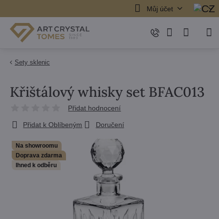
Můj účet
Sety sklenic
Křištálový whisky set BFAC013
Přidat hodnocení
Přidat k Oblíbeným
Doručení
Na showroomu
Doprava zdarma
Ihned k odběru