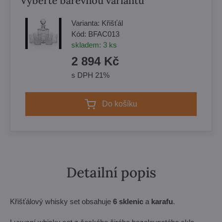
Vyberte barevnou variantu
Varianta:
Křišťál
Kód:
BFAC013
skladem:
3
ks
2 894 Kč
s DPH 21%
Do košíku
Detailní popis
Křišťálový whisky set obsahuje
6 sklenic
a
karafu
.