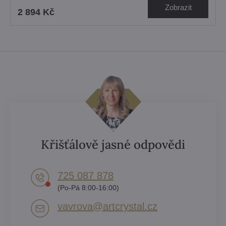
Zobrazit
2 894 Kč
Křišťálově jasné odpovědi
725 087 878​
(Po-Pá 8:00-16:00)
vavrova​@artcrystal​.cz