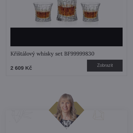
Křištálový whisky set BF99999830
Zobrazit
2 609 Kč