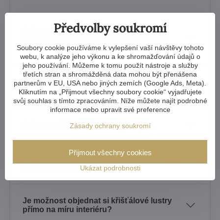
Předvolby soukromí
Jakou záruku získám na zakoupený
křišťálový lustr? Jak je to s náhradními
díly?
Soubory cookie používáme k vylepšení vaší návštěvy tohoto
webu, k analýze jeho výkonu a ke shromažďování údajů o
jeho používání. Můžeme k tomu použít nástroje a služby
třetích stran a shromážděná data mohou být přenášena
Je možné si křišťálové lustry někde
partnerům v EU, USA nebo jiných zemích (Google Ads, Meta).
fyzicky prohlédnout?
Kliknutím na „Přijmout všechny soubory cookie“ vyjadřujete
svůj souhlas s tímto zpracováním. Níže můžete najít podrobné
informace nebo upravit své preference
Jak poznat kvalitní křišťál?
Zásady ochrany soukromí
Přijmout všechny cookies
Jak dlouho vydrží povrchová úprava
použitá pro křišťálové lustry?
Ukázat podrobnosti
Je možnost objednat si křišťálové lustry
přímo na míru interiéru?