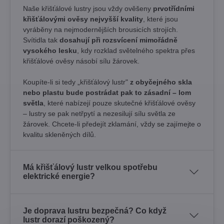
Naše křišťálové lustry jsou vždy ověšeny
prvotřídními
křišťálovými ověsy nejvyšší kvality
, které jsou
vyráběny na nejmodernějších brousicích strojích.
Svítidla tak
dosahují při rozsvícení mimořádně
vysokého lesku
, kdy rozklad světelného spektra přes
křišťálové ověsy násobí sílu žárovek. ​
Koupíte-li si tedy „křišťálový lustr"
z obyčejného skla
nebo plastu bude postrádat pak to zásadní – lom
světla
, které nabízejí pouze skutečné křišťálové ověsy
– lustry se pak netřpytí a nezesilují sílu světla ze
žárovek. Chcete-li předejít zklamání, vždy se zajímejte o
kvalitu skleněných dílů.
Má křišťálový lustr velkou spotřebu
elektrické energie?
Je doprava lustru bezpečná? Co když
lustr dorazí poškozený?