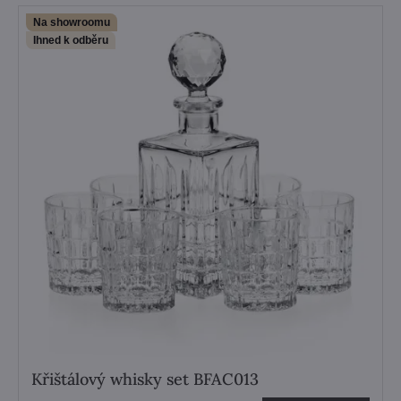
Na showroomu
Ihned k odběru
Křištálový whisky set BFAC013