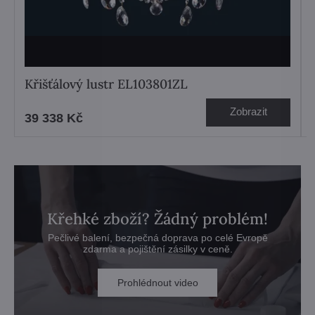
Křišťálový lustr EL103801ZL
Zobrazit
39 338 Kč
Křehké zboží? Žádný problém!
Pečlivé balení, bezpečná doprava po celé Evropě
zdarma a pojištění zásilky v ceně.
Prohlédnout video