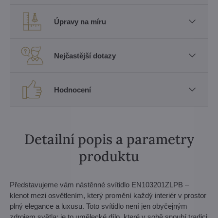
Úpravy na míru
Nejčastější dotazy
Hodnocení
Detailní popis a parametry
produktu
Představujeme vám nástěnné svítidlo EN103201ZLPB –
klenot mezi osvětlením, který promění každý interiér v prostor
plný elegance a luxusu. Toto svítidlo není jen obyčejným
zdrojem světla; je to umělecké dílo, které v sobě snoubí tradici