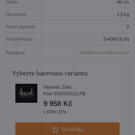
Šířka:
46 cm
Hmotnost:
2,5 kg
Počet žárovek:
2
Příkon/Patice:
2x40W (E14)
Kategorie:
Nástěnná svítidla tradiční
Vyberte barevnou variantu
Varianta:
Zlaté
Kód:
EN103201ZLPB
9 958 Kč
s DPH 21%
Do košíku