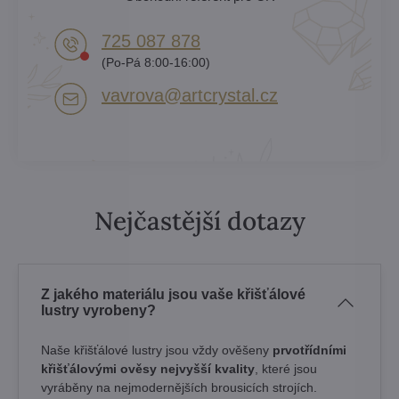
725 087 878​
(Po-Pá 8:00-16:00)
vavrova​@artcrystal​.cz
Nejčastější dotazy
Z jakého materiálu jsou vaše křišťálové
lustry vyrobeny?
Naše křišťálové lustry jsou vždy ověšeny
prvotřídními
křišťálovými ověsy nejvyšší kvality
, které jsou
vyráběny na nejmodernějších brousicích strojích.