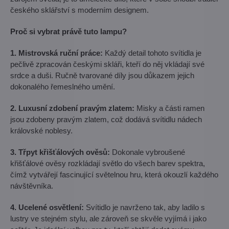
českého sklářství s moderním designem.
Proč si vybrat právě tuto lampu?
1. Mistrovská ruční práce:
Každý detail tohoto svítidla je
pečlivě zpracován českými skláři, kteří do něj vkládají své
srdce a duši. Ručně tvarované díly jsou důkazem jejich
dokonalého řemeslného umění.
2. Luxusní zdobení pravým zlatem:
Misky a části ramen
jsou zdobeny pravým zlatem, což dodává svítidlu nádech
královské noblesy.
3. Třpyt křišťálových ověsů:
Dokonale vybroušené
křišťálové ověsy rozkládají světlo do všech barev spektra,
čímž vytvářejí fascinující světelnou hru, která okouzlí každého
návštěvníka.
4. Ucelené osvětlení:
Svítidlo je navrženo tak, aby ladilo s
lustry ve stejném stylu, ale zároveň se skvěle vyjímá i jako