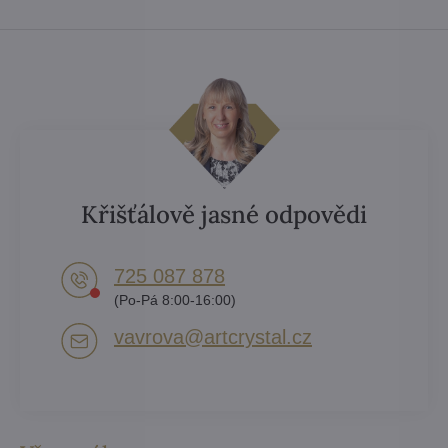
Křišťálově jasné odpovědi
725 087 878​
(Po-Pá 8:00-16:00)
vavrova​@artcrystal​.cz