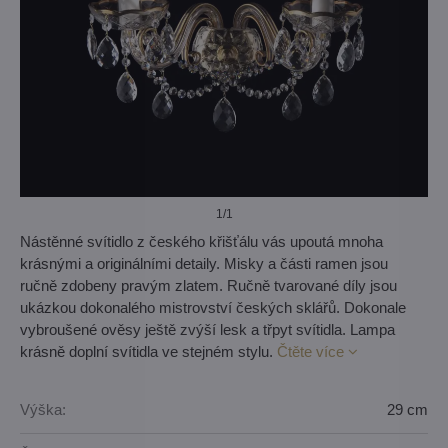
1
/1
Nástěnné svítidlo z českého křišťálu vás upoutá mnoha
krásnými a originálními detaily. Misky a části ramen jsou
ručně zdobeny pravým zlatem. Ručně tvarované díly jsou
ukázkou dokonalého mistrovství českých sklářů. Dokonale
vybroušené ověsy ještě zvýší lesk a třpyt svítidla. Lampa
krásně doplní svítidla ve stejném stylu.
Čtěte více
Výška:
29 cm