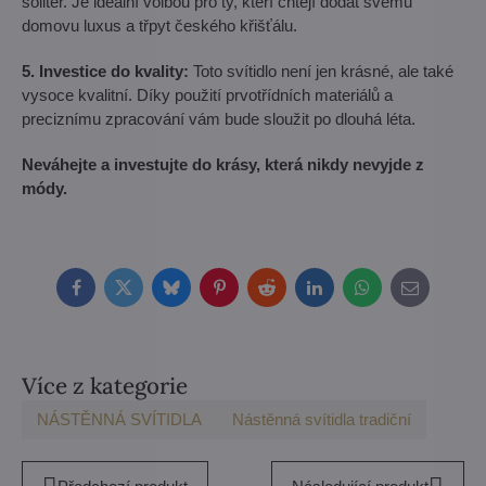
solitér. Je ideální volbou pro ty, kteří chtějí dodat svému
domovu luxus a třpyt českého křišťálu.
5. Investice do kvality:
Toto svítidlo není jen krásné, ale také
vysoce kvalitní. Díky použití prvotřídních materiálů a
preciznímu zpracování vám bude sloužit po dlouhá léta.
Neváhejte a investujte do krásy, která nikdy nevyjde z
módy.
Facebook
Twitter
Bluesky
Pinterest
Reddit
LinkedIn
WhatsApp
E-
mail
Více z kategorie
NÁSTĚNNÁ SVÍTIDLA
Nástěnná svítidla tradiční