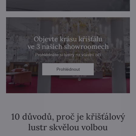
Objevte krásu křišťálu
ve 3 našich showroomech
Prohlédněte si lustry na vlastní oči
Prohlédnout
10 důvodů, proč je křišťálový
lustr skvělou volbou