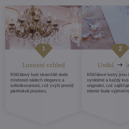
Luxusní vzhled
Unikátní d
Křišťálový lustr okamžitě dodá
Křišťálové lustry jsou
místnosti nádech elegance a
vyráběné a každý kus
sofistikovanosti, což zvýší prestiž
originální, což zajišťu
jakéhokoli prostoru.
interiér bude výjimečn