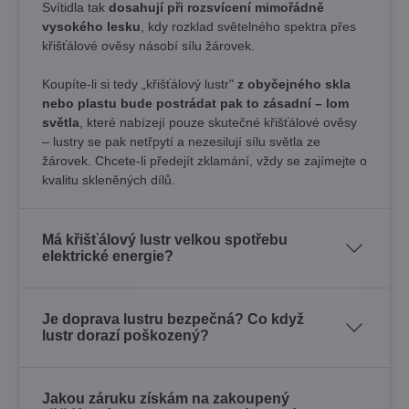
Svítidla tak
dosahují při rozsvícení mimořádně
vysokého lesku
, kdy rozklad světelného spektra přes
křišťálové ověsy násobí sílu žárovek. ​
Koupíte-li si tedy „křišťálový lustr"
z obyčejného skla
nebo plastu bude postrádat pak to zásadní – lom
světla
, které nabízejí pouze skutečné křišťálové ověsy
– lustry se pak netřpytí a nezesilují sílu světla ze
žárovek. Chcete-li předejít zklamání, vždy se zajímejte o
kvalitu skleněných dílů.
Má křišťálový lustr velkou spotřebu
elektrické energie?
Je doprava lustru bezpečná? Co když
lustr dorazí poškozený?
Jakou záruku získám na zakoupený