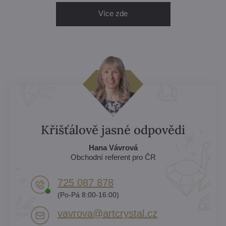
Více zde
Křišťálově jasné odpovědi
Hana Vávrová
Obchodní referent pro ČR
725 087 878​
(Po-Pá 8:00-16:00)
vavrova​@artcrystal​.cz