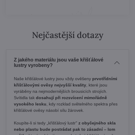
Nejčastější dotazy
Z jakého materiálu jsou vaše křišťálové
lustry vyrobeny?
Naše křišťálové lustry jsou vždy ověšeny
prvotřídními
křišťálovými ověsy nejvyšší kvality
, které jsou
vyráběny na nejmodernějších brousicích strojích.
Svítidla tak
dosahují při rozsvícení mimořádně
vysokého lesku
, kdy rozklad světelného spektra přes
křišťálové ověsy násobí sílu žárovek. ​
Koupíte-li si tedy „křišťálový lustr"
z obyčejného skla
nebo plastu bude postrádat pak to zásadní – lom