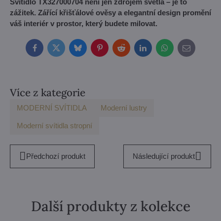
Svítidlo TX327000704 není jen zdrojem světla – je to
zážitek. Zářící křišťálové ověsy a elegantní design promění
váš interiér v prostor, který budete milovat.
Facebook
Twitter
Bluesky
Pinterest
Reddit
LinkedIn
WhatsApp
E-
mail
Více z kategorie
MODERNÍ SVÍTIDLA
Moderní lustry
Moderní svítidla stropní
Předchozí produkt
Následující produkt
Další produkty z kolekce