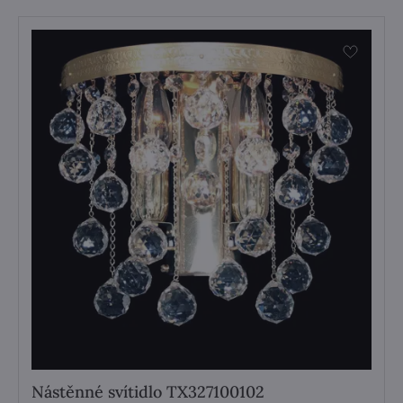
Nástěnné svítidlo TX327100102