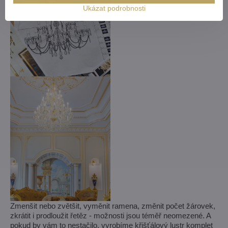
Ukázat podrobnosti
Zmenšit nebo zvětšit, vyměnit ramena, změnit počet žárovek,
zkrátit i prodloužit řetěz - možnosti jsou téměř neomezené. A
pokud by vám to nestačilo, vyrobíme křišťálový lustr komplet