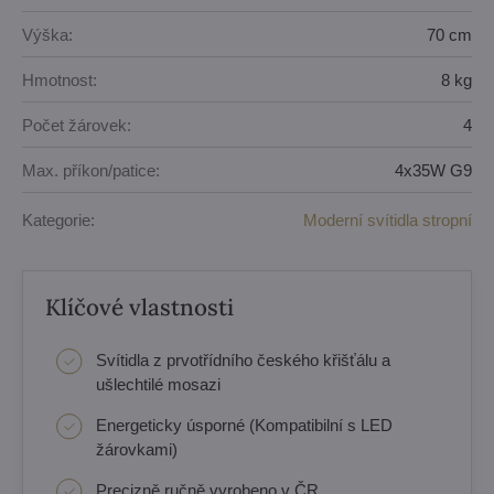
Výška:
70 cm
Hmotnost:
8 kg
Počet žárovek:
4
Max. příkon/patice:
4x35W G9
Kategorie:
Moderní svítidla stropní
Klíčové vlastnosti
Svítidla z prvotřídního českého křišťálu a
ušlechtilé mosazi
Energeticky úsporné (Kompatibilní s LED
žárovkami)
Precizně ručně vyrobeno v ČR