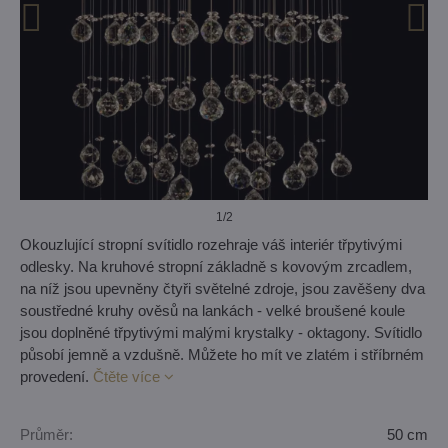
1
/2
Okouzlující stropní svítidlo rozehraje váš interiér třpytivými
odlesky. Na kruhové stropní základně s kovovým zrcadlem,
na níž jsou upevněny čtyři světelné zdroje, jsou zavěšeny dva
soustředné kruhy ověsů na lankách - velké broušené koule
jsou doplněné třpytivými malými krystalky - oktagony. Svítidlo
působí jemně a vzdušně. Můžete ho mít ve zlatém i stříbrném
provedení.
Čtěte více
Průměr:
50 cm