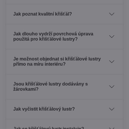
Jak poznat kvalitní křišťál?
Jak dlouho vydrží povrchová úprava
použitá pro křišťálové lustry?
Je možnost objednat si křišťálové lustry
přímo na míru interiéru?
Jsou křišťálové lustry dodávány s
žárovkami?
Jak vyčistit křišťálový lustr?
Jak se křišťálový lustr instaluje?