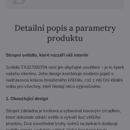
Detailní popis a parametry
produktu
Stropní svítidlo, které rozzáří váš interiér
Svítidlo TX327000704 není jen obyčejné osvětlení – je to šperk
vašeho interiéru. Jeho design kombinuje moderní pojetí s
nadčasovou krásou broušeného křišťálu, což z něj činí ideální
volbu pro všechny, kteří hledají něco výjimečného.
1. Okouzlující design
Stropní základna je kruhová a vybavená kovovým zrcadlem,
které dokonale odráží světlo a vytváří iluzi většího
prostoru. Dva soustředné kruhy ověsů na lankách dodávají
svítidlu jemný, vzdušný vzhled. Velké broušené koule,