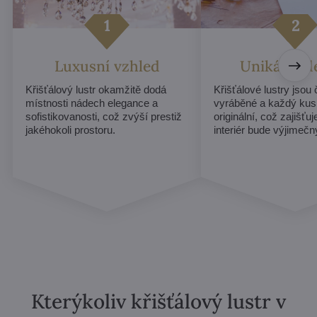
Luxusní vzhled
Unikátní d
Křišťálový lustr okamžitě dodá
Křišťálové lustry jsou
místnosti nádech elegance a
vyráběné a každý kus
sofistikovanosti, což zvýší prestiž
originální, což zajišťu
jakéhokoli prostoru.
interiér bude výjimečn
Kterýkoliv křišťálový lustr v