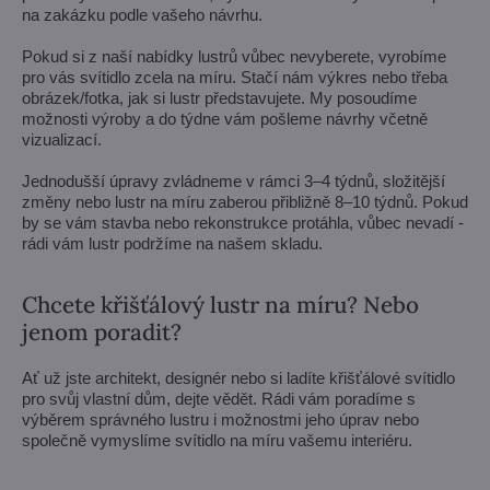
na zakázku podle vašeho návrhu.
Pokud si z naší nabídky lustrů vůbec nevyberete, vyrobíme
pro vás svítidlo zcela na míru. Stačí nám výkres nebo třeba
obrázek/fotka, jak si lustr představujete. My posoudíme
možnosti výroby a do týdne vám pošleme návrhy včetně
vizualizací.
Jednodušší úpravy zvládneme v rámci 3–4 týdnů, složitější
změny nebo lustr na míru zaberou přibližně 8–10 týdnů. Pokud
by se vám stavba nebo rekonstrukce protáhla, vůbec nevadí -
rádi vám lustr podržíme na našem skladu.
Chcete křišťálový lustr na míru? Nebo
jenom poradit?
Ať už jste architekt, designér nebo si ladíte křišťálové svítidlo
pro svůj vlastní dům, dejte vědět. Rádi vám poradíme s
výběrem správného lustru i možnostmi jeho úprav nebo
společně vymyslíme svítidlo na míru vašemu interiéru.