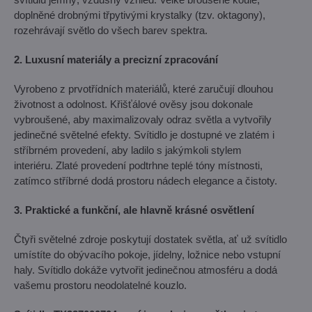
doplněné drobnými třpytivými krystalky (tzv. oktagony),
rozehrávají světlo do všech barev spektra.
2. Luxusní materiály a precizní zpracování
Vyrobeno z prvotřídních materiálů, které zaručují dlouhou
životnost a odolnost. Křišťálové ověsy jsou dokonale
vybroušené, aby maximalizovaly odraz světla a vytvořily
jedinečné světelné efekty. Svítidlo je dostupné ve zlatém i
stříbrném provedení, aby ladilo s jakýmkoli stylem
interiéru. Zlaté provedení podtrhne teplé tóny místnosti,
zatímco stříbrné dodá prostoru nádech elegance a čistoty.
3. Praktické a funkční, ale hlavně krásné osvětlení
Čtyři světelné zdroje poskytují dostatek světla, ať už svítidlo
umístíte do obývacího pokoje, jídelny, ložnice nebo vstupní
haly. Svítidlo dokáže vytvořit jedinečnou atmosféru a dodá
vašemu prostoru neodolatelné kouzlo.