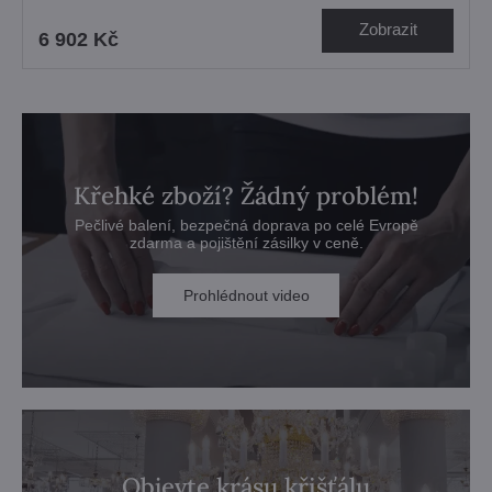
Zobrazit
6 902 Kč
Křehké zboží? Žádný problém!
Pečlivé balení, bezpečná doprava po celé Evropě
zdarma a pojištění zásilky v ceně.
Prohlédnout video
Objevte krásu křišťálu