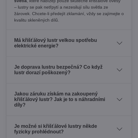
světla
, které nabízejí pouze skutečné křišťálové ověsy
– lustry se pak netřpytí a nezesilují sílu světla ze
žárovek. Chcete-li předejít zklamání, vždy se zajímejte o
kvalitu skleněných dílů.
Má křišťálový lustr velkou spotřebu
elektrické energie?
Je doprava lustru bezpečná? Co když
lustr dorazí poškozený?
Jakou záruku získám na zakoupený
křišťálový lustr? Jak je to s náhradními
díly?
Je možné si křišťálové lustry někde
fyzicky prohlédnout?