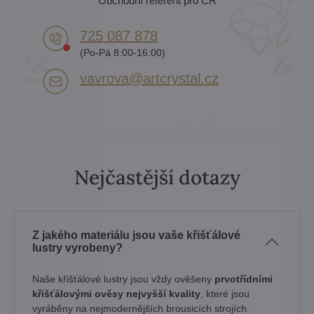
Obchodní referent pro ČR
725 087 878​
(Po-Pá 8:00-16:00)
vavrova​@artcrystal​.cz
Nejčastější dotazy
Z jakého materiálu jsou vaše křišťálové
lustry vyrobeny?
Naše křišťálové lustry jsou vždy ověšeny
prvotřídními
křišťálovými ověsy nejvyšší kvality
, které jsou
vyráběny na nejmodernějších brousicích strojích.