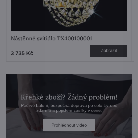
Nástěnné svítidlo TX400100001
Zobrazit
3 735 Kč
Křehké zboží? Žádný problém!
Pečlivé balení, bezpečná doprava po celé Evropě
zdarma a pojištění zásilky v ceně.
Prohlédnout video