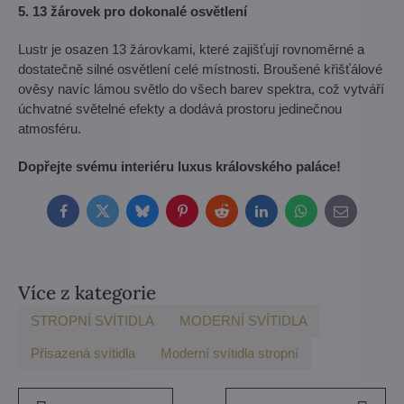
5. 13 žárovek pro dokonalé osvětlení
Lustr je osazen 13 žárovkami, které zajišťují rovnoměrné a
dostatečně silné osvětlení celé místnosti. Broušené křišťálové
ověsy navíc lámou světlo do všech barev spektra, což vytváří
úchvatné světelné efekty a dodává prostoru jedinečnou
atmosféru.
Dopřejte svému interiéru luxus královského paláce!
Facebook
Twitter
Bluesky
Pinterest
Reddit
LinkedIn
WhatsApp
E-
mail
Více z kategorie
STROPNÍ SVÍTIDLA
MODERNÍ SVÍTIDLA
Přisazená svítidla
Moderní svítidla stropní