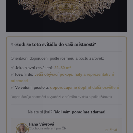
✨
Hodí se toto svítidlo do vaší místnosti?
Orientační doporučení podle rozměru a počtu žárovek:
✅ Jako hlavní osvětlení:
22–30 m²
✅ Ideální do:
větší obývací pokoje, haly a reprezentativní
místnosti
✅ Ve větším prostoru:
doporučujeme doplnit další osvětlení
Doporučení je orientační a vychází z průměru svítidla a počtu žárovek.
Nejste si jisti?
Rádi vám poradíme zdarma!
Hana Vávrová
Obchodní referent pro ČR
✉️ Email