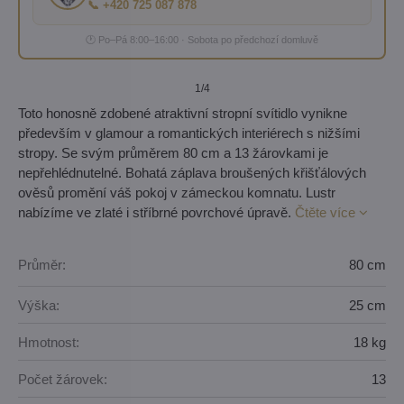
📞 +420 725 087 878
🕐 Po–Pá 8:00–16:00 · Sobota po předchozí domluvě
1
/4
Toto honosně zdobené atraktivní stropní svítidlo vynikne
především v glamour a romantických interiérech s nižšími
stropy. Se svým průměrem 80 cm a 13 žárovkami je
nepřehlédnutelné. Bohatá záplava broušených křišťálových
ověsů promění váš pokoj v zámeckou komnatu. Lustr
nabízíme ve zlaté i stříbrné povrchové úpravě.
Čtěte více
Průměr:
80 cm
Výška:
25 cm
Hmotnost:
18 kg
Počet žárovek:
13