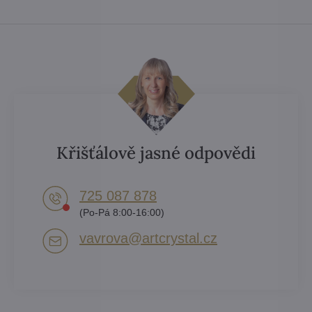
Křišťálově jasné odpovědi
725 087 878​
(Po-Pá 8:00-16:00)
vavrova​@artcrystal​.cz