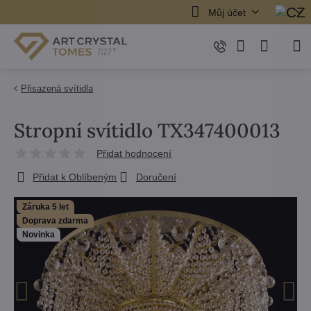
Můj účet
Přisazená svítidla
Stropní svítidlo TX347400013
Přidat hodnocení
Přidat k Oblíbeným
Doručení
Záruka 5 let
Doprava zdarma
Novinka