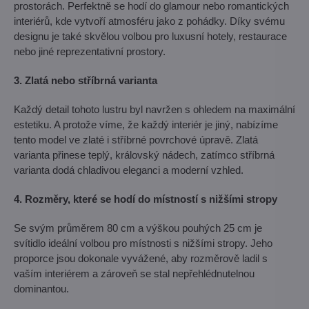
prostorách. Perfektně se hodí do glamour nebo romantických
interiérů, kde vytvoří atmosféru jako z pohádky. Díky svému
designu je také skvělou volbou pro luxusní hotely, restaurace
nebo jiné reprezentativní prostory.
3. Zlatá nebo stříbrná varianta
Každý detail tohoto lustru byl navržen s ohledem na maximální
estetiku. A protože víme, že každý interiér je jiný, nabízíme
tento model ve zlaté i stříbrné povrchové úpravě. Zlatá
varianta přinese teplý, královský nádech, zatímco stříbrná
varianta dodá chladivou eleganci a moderní vzhled.
4. Rozměry, které se hodí do místností s nižšími stropy
Se svým průměrem 80 cm a výškou pouhých 25 cm je
svítidlo ideální volbou pro místnosti s nižšími stropy. Jeho
proporce jsou dokonale vyvážené, aby rozměrově ladil s
vaším interiérem a zároveň se stal nepřehlédnutelnou
dominantou.