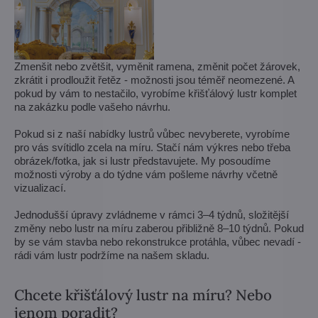
Zmenšit nebo zvětšit, vyměnit ramena, změnit počet žárovek,
zkrátit i prodloužit řetěz - možnosti jsou téměř neomezené. A
pokud by vám to nestačilo, vyrobíme křišťálový lustr komplet
na zakázku podle vašeho návrhu.
Pokud si z naší nabídky lustrů vůbec nevyberete, vyrobíme
pro vás svítidlo zcela na míru. Stačí nám výkres nebo třeba
obrázek/fotka, jak si lustr představujete. My posoudíme
možnosti výroby a do týdne vám pošleme návrhy včetně
vizualizací.
Jednodušší úpravy zvládneme v rámci 3–4 týdnů, složitější
změny nebo lustr na míru zaberou přibližně 8–10 týdnů. Pokud
by se vám stavba nebo rekonstrukce protáhla, vůbec nevadí -
rádi vám lustr podržíme na našem skladu.
Chcete křišťálový lustr na míru? Nebo
jenom poradit?