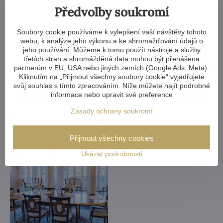
Předvolby soukromí
Soubory cookie používáme k vylepšení vaší návštěvy tohoto
webu, k analýze jeho výkonu a ke shromažďování údajů o
jeho používání. Můžeme k tomu použít nástroje a služby
Kterýkoliv křišťálový lustr v
třetích stran a shromážděná data mohou být přenášena
partnerům v EU, USA nebo jiných zemích (Google Ads, Meta).
naší nabídce
Kliknutím na „Přijmout všechny soubory cookie“ vyjadřujete
svůj souhlas s tímto zpracováním. Níže můžete najít podrobné
vám můžeme upravit na míru
informace nebo upravit své preference
Zásady ochrany soukromí
Přijmout všechny cookies
Ukázat podrobnosti