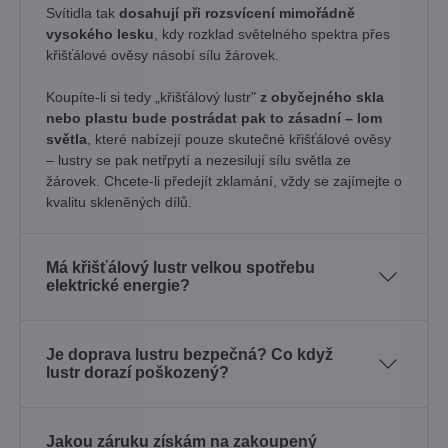
Svítidla tak
dosahují při rozsvícení mimořádně
vysokého lesku
, kdy rozklad světelného spektra přes
křišťálové ověsy násobí sílu žárovek. ​
Koupíte-li si tedy „křišťálový lustr"
z obyčejného skla
nebo plastu bude postrádat pak to zásadní – lom
světla
, které nabízejí pouze skutečné křišťálové ověsy
– lustry se pak netřpytí a nezesilují sílu světla ze
žárovek. Chcete-li předejít zklamání, vždy se zajímejte o
kvalitu skleněných dílů.
Má křišťálový lustr velkou spotřebu
elektrické energie?
Je doprava lustru bezpečná? Co když
lustr dorazí poškozený?
Jakou záruku získám na zakoupený