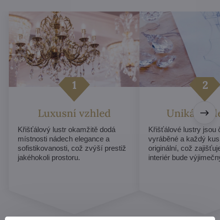
Luxusní vzhled
Unikátní d
Křišťálový lustr okamžitě dodá
Křišťálové lustry jsou
místnosti nádech elegance a
vyráběné a každý kus
sofistikovanosti, což zvýší prestiž
originální, což zajišťu
jakéhokoli prostoru.
interiér bude výjimečn