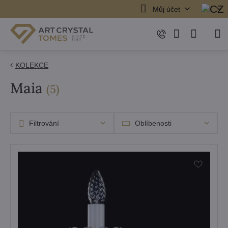
Můj účet
KOLEKCE
Maia
položek
(
5
)
Filtrování
Oblíbenosti