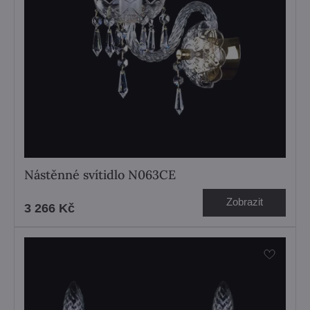
Nástěnné svítidlo N063CE
Zobrazit
3 266 Kč