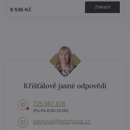
Zobrazit
8 536 Kč
Křišťálově jasné odpovědi
725 087 878​
(Po-Pá 8:00-16:00)
vavrova​@artcrystal​.cz