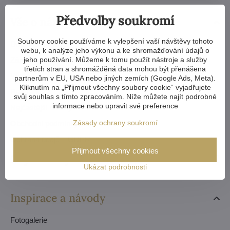
Předvolby soukromí
Vše o nákupu
Soubory cookie používáme k vylepšení vaší návštěvy tohoto
Doprava a platba
webu, k analýze jeho výkonu a ke shromažďování údajů o
jeho používání. Můžeme k tomu použít nástroje a služby
Záruka a reklamace
třetích stran a shromážděná data mohou být přenášena
Výroba na míru
partnerům v EU, USA nebo jiných zemích (Google Ads, Meta).
Kliknutím na „Přijmout všechny soubory cookie“ vyjadřujete
Reference
svůj souhlas s tímto zpracováním. Níže můžete najít podrobné
informace nebo upravit své preference
Nejčastější dotazy
Zásady ochrany soukromí
Obchodní podmínky
Ochrana údajů – GDPR
Přijmout všechny cookies
Objednávky
Ukázat podrobnosti
Inspirace a návody
Fotogalerie