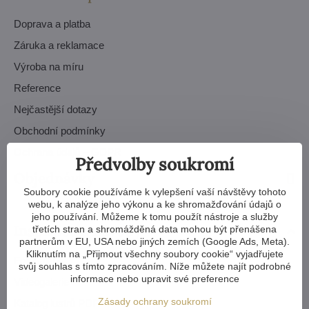
Doprava a platba
Záruka a reklamace
Výroba na míru
Reference
Nejčastější dotazy
Obchodní podmínky
Ochrana údajů – GDPR
Předvolby soukromí
Objednávky
Soubory cookie používáme k vylepšení vaší návštěvy tohoto
webu, k analýze jeho výkonu a ke shromažďování údajů o
jeho používání. Můžeme k tomu použít nástroje a služby
Inspirace a návody
třetích stran a shromážděná data mohou být přenášena
partnerům v EU, USA nebo jiných zemích (Google Ads, Meta).
Kliknutím na „Přijmout všechny soubory cookie“ vyjadřujete
Fotogalerie
svůj souhlas s tímto zpracováním. Níže můžete najít podrobné
informace nebo upravit své preference
Videogalerie
Zásady ochrany soukromí
Katalog lustrů PDF