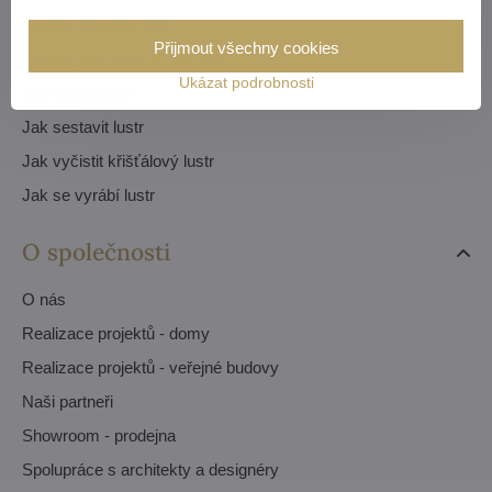
Katalog interiérů PDF
Přijmout všechny cookies
Katalog luxusních lustrů PDF
Ukázat podrobnosti
Jak vybrat lustr
Jak sestavit lustr
Jak vyčistit křišťálový lustr
Jak se vyrábí lustr
O společnosti
O nás
Realizace projektů - domy
Realizace projektů - veřejné budovy
Naši partneři
Showroom - prodejna
Spolupráce s architekty a designéry