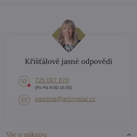
Křišťálově jasné odpovědi
725 087 878​
(Po-Pá 8:00-16:00)
vavrova​@artcrystal​.cz
Vše o nákupu