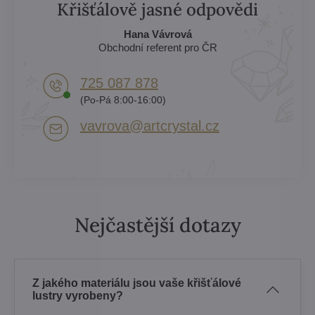
Křišťálově jasné odpovědi
Hana Vávrová
Obchodní referent pro ČR
725 087 878​
(Po-Pá 8:00-16:00)
vavrova​@artcrystal​.cz
Nejčastější dotazy
Z jakého materiálu jsou vaše křišťálové
lustry vyrobeny?