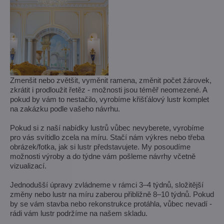
Zmenšit nebo zvětšit, vyměnit ramena, změnit počet žárovek,
zkrátit i prodloužit řetěz - možnosti jsou téměř neomezené. A
pokud by vám to nestačilo, vyrobíme křišťálový lustr komplet
na zakázku podle vašeho návrhu.
Pokud si z naší nabídky lustrů vůbec nevyberete, vyrobíme
pro vás svítidlo zcela na míru. Stačí nám výkres nebo třeba
obrázek/fotka, jak si lustr představujete. My posoudíme
možnosti výroby a do týdne vám pošleme návrhy včetně
vizualizací.
Jednodušší úpravy zvládneme v rámci 3–4 týdnů, složitější
změny nebo lustr na míru zaberou přibližně 8–10 týdnů. Pokud
by se vám stavba nebo rekonstrukce protáhla, vůbec nevadí -
rádi vám lustr podržíme na našem skladu.