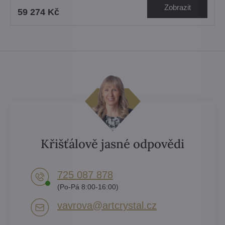
Zobrazit
59 274 Kč
Křišťálově jasné odpovědi
725 087 878​
(Po-Pá 8:00-16:00)
vavrova​@artcrystal​.cz