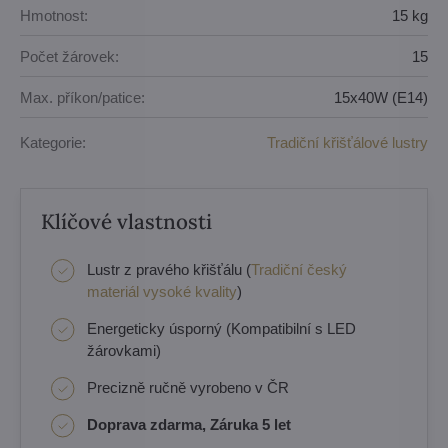
Hmotnost:
15 kg
Počet žárovek:
15
Max. příkon/patice:
15x40W (E14)
Kategorie:
Tradiční křišťálové lustry
Klíčové vlastnosti
Lustr z pravého křišťálu (
Tradiční český
materiál vysoké kvality
)
Energeticky úsporný (Kompatibilní s LED
žárovkami)
Precizně ručně vyrobeno v ČR
Doprava zdarma, Záruka 5 let