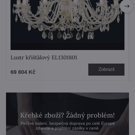
Lustr křišťálový EL1301801
Zobrazit
69 804 Kč
Křehké zboží? Žádný problém!
Pečlivé balení, bezpečná doprava po celé Evropě
zdarma a pojištění zásilky v ceně.