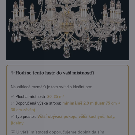
✨
Hodí se tento lustr do vaší místnosti?
Na základě rozměrů je toto svítidlo ideální pro:
✅ Plocha místnosti:
20–25 m²
✅ Doporučená výška stropu:
minimálně 2,9 m (lustr 75 cm +
30 cm závěs)
✅ Typ prostor:
Větší obývací pokoje, větší kuchyně, haly,
jídelny
💡 U větší místnosti doporučujeme doplnit dalším