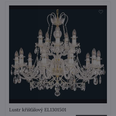
Lustr křišťálový EL1301501