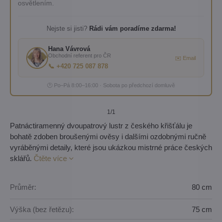
osvětlením.
Nejste si jisti?
Rádi vám poradíme zdarma!
Hana Vávrová
Obchodní referent pro ČR
✉️ Email
📞 +420 725 087 878
🕐 Po–Pá 8:00–16:00 · Sobota po předchozí domluvě
1
/1
Patnáctiramenný dvoupatrový lustr z českého křišťálu je
bohatě zdoben broušenými ověsy i dalšími ozdobnými ručně
vyráběnými detaily, které jsou ukázkou mistrné práce českých
sklářů.
Čtěte více
Průměr:
80 cm
Výška (bez řetězu):
75 cm