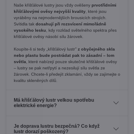
Naše křišťálové lustry jsou vždy ověšeny
prvotřídními
křišťálovými ověsy nejvyšší kvality
, které jsou
vyráběny na nejmodernějších brousicích strojích.
Svítidla tak
dosahují při rozsvícení mimořádně
vysokého lesku
, kdy rozklad světelného spektra přes
křišťálové ověsy násobí sílu žárovek. ​
Koupíte-li si tedy „křišťálový lustr"
z obyčejného skla
nebo plastu bude postrádat pak to zásadní – lom
světla
, které nabízejí pouze skutečné křišťálové ověsy
– lustry se pak netřpytí a nezesilují sílu světla ze
žárovek. Chcete-li předejít zklamání, vždy se zajímejte o
kvalitu skleněných dílů.
Má křišťálový lustr velkou spotřebu
elektrické energie?
Je doprava lustru bezpečná? Co když
lustr dorazí poškozený?