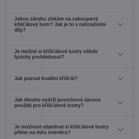
Jakou záruku získám na zakoupený
křišťálový lustr? Jak je to s náhradními
díly?
Je možné si křišťálové lustry někde
fyzicky prohlédnout?
Jak poznat kvalitní křišťál?
Jak dlouho vydrží povrchová úprava
použitá pro křišťálové lustry?
Je možnost objednat si křišťálové lustry
přímo na míru interiéru?