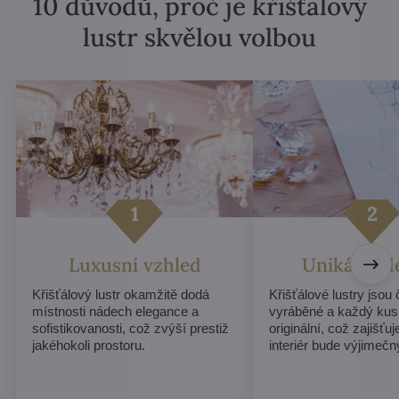
10 důvodů, proč je křišťálový
lustr skvělou volbou
Luxusní vzhled
Unikátní d
Křišťálový lustr okamžitě dodá
Křišťálové lustry jsou
místnosti nádech elegance a
vyráběné a každý kus
sofistikovanosti, což zvýší prestiž
originální, což zajišťu
jakéhokoli prostoru.
interiér bude výjimečn