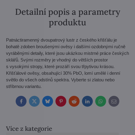
Detailní popis a parametry
produktu
Patnáctiramenný dvoupatrový lustr z českého křišťálu je
bohatě zdoben broušenými ověsy i dalšími ozdobnými ručně
vyráběnými detaily, které jsou ukázkou mistrné práce českých
sklářů. Svými rozměry je vhodný do větších prostor
s vysokými stropy, které prozáří svou třpytivou krásou.
Křišťálové ověsy, obsahující 30% PbO, lomí umělé i denní
světlo do všech odstínů spektra. Vyberte si zlatou nebo
stříbrnou variantu.
Facebook
Twitter
Bluesky
Pinterest
Reddit
LinkedIn
WhatsApp
E-
mail
Více z kategorie